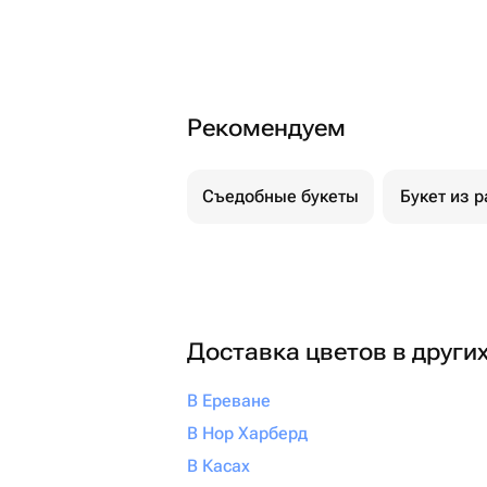
Рекомендуем
Съедобные букеты
Букет из р
Доставка цветов в други
В Ереване
В Нор Харберд
В Касах