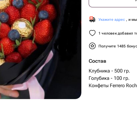
Укажите адрес
, и м
1 человек добавил т
Получите 1485 бону
Состав
Клубника - 500 гр.
Голубика - 100 гр.
Конфеты Ferrero Roche