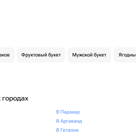
аков
Фруктовый букет
Мужской букет
Ягодны
х городах
В Паракар
В Аргаванд
В Гетапня