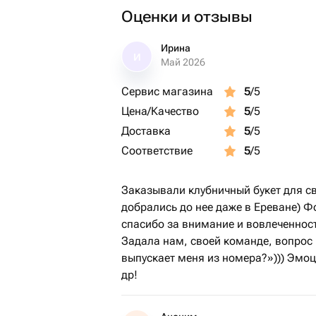
Оценки и отзывы
Ирина
И
Май 2026
Сервис магазина
5
/5
Цена/Качество
5
/5
Доставка
5
/5
Соответствие
5
/5
Заказывали клубничный букет для сво
добрались до нее даже в Ереване) Фо
спасибо за внимание и вовлеченност
Задала нам, своей команде, вопрос 
выпускает меня из номера?»))) Эмоц
др!