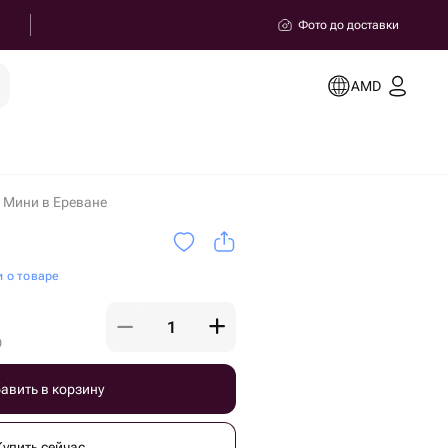
Фото до доставки
AMD
Мини в Ереване
и о товаре
)
авить в корзину
Купить сейчас