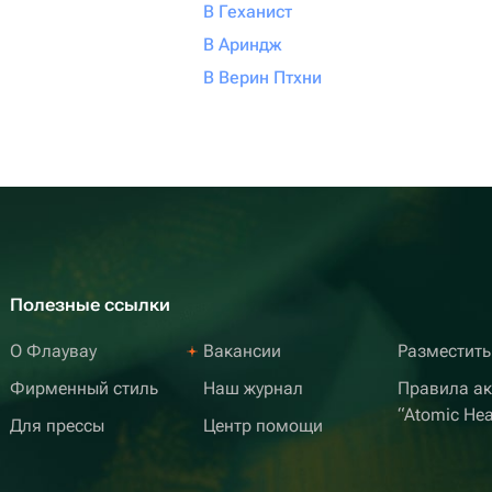
В Геханист
В Ариндж
В Верин Птхни
Полезные ссылки
О Флаувау
Вакансии
Разместить
Фирменный стиль
Наш журнал
Правила а
“Atomic Hea
Для прессы
Центр помощи