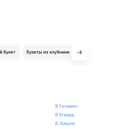
й букет
Букеты из клубники
Букет из конфет
К
В Гетамеч
В Егвард
В Зовуни