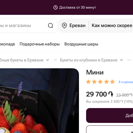
Доставка от 30 минут
ры и магазины
Ереван
Как можно скорее
околаде
Подарочные наборы
Воздушные шары
бные букеты в Ереване
Букеты из клубники в Ереване
Мини
4 оценк
29 700
֏
33 000
֏
Вы сохраните
3 300
֏
(
10
%
Доб