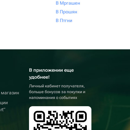
В Мргашен
В Прошян
В Птгни
В приложении еще
удобнее!
Личный кабинет получателя,
больше бонусов за покупки и
 магазин
напоминания о событиях
кции
rt”