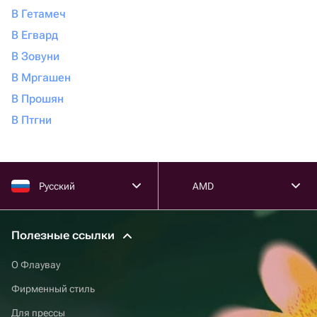
В Гетамеч
В Егвард
В Зовуни
В Мргашен
В Прошян
В Птгни
Русский
AMD
Полезные ссылки
О Флаувау
Фирменный стиль
Для прессы