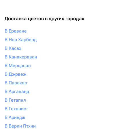
Доставка цветов в других городах
В Ереване
В Нор Харберд
В Касах
В Канакераван
В Мерцаван
В Джрвеж
В Паракар
В Аргаванд
В Гетапня
В Геханист
В Ариндж
В Верин Птхни