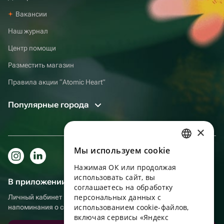
Вакансии
Наш журнал
Центр помощи
Разместить магазин
Правила акции “Atomic Heart”
Популярные города
×
Мы используем сookie
RUSSIAN
Нажимая ОК или продолжая
ENGLISH
использовать сайт, вы
В приложении еще удобнее!
UKRAINIAN
соглашаетесь на обработку
персональных данных с
Личный кабинет получателя, больше бонусов за покупки и
PORTUGUESE
использованием cookie-файлов,
напоминания о событиях
включая сервисы «Яндекс
SPANISH