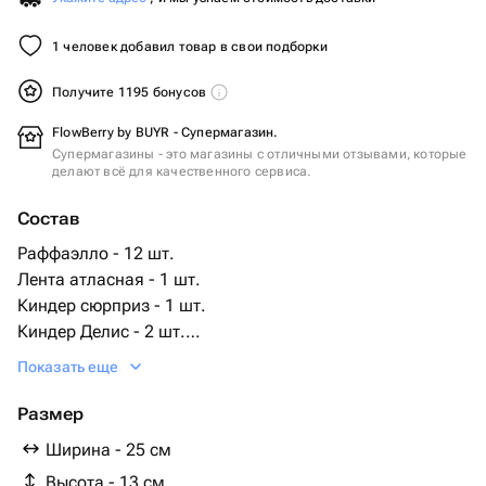
1 человек добавил товар в свои подборки
Получите 1195 бонусов
FlowBerry by BUYR - Супермагазин.
Супермагазины - это магазины с отличными отзывами, которые
делают всё для качественного сервиса.
Состав
Раффаэлло - 12 шт.
Лента атласная - 1 шт.
Киндер сюрприз - 1 шт.
Киндер Делис - 2 шт.
Сердце коробка - 1 шт.
Показать еще
Чокопай - 2 шт.
кирдер шоколад - 32 шт.
Размер
Ширина - 25 см
Высота - 13 см