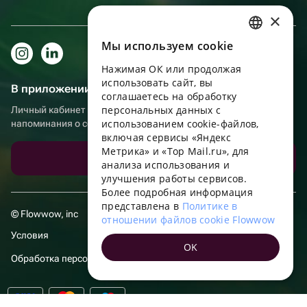
×
Мы используем сookie
RUSSIAN
Нажимая ОК или продолжая
ENGLISH
использовать сайт, вы
В приложении еще удобнее!
UKRAINIAN
соглашаетесь на обработку
персональных данных с
Личный кабинет получателя, больше бонусов за покупки и
PORTUGUESE
использованием cookie-файлов,
напоминания о событиях
включая сервисы «Яндекс
SPANISH
Метрика» и «Top Mail.ru», для
Скачать приложение
анализа использования и
HUNGARIAN
улучшения работы сервисов.
ITALIAN
Более подробная информация
представлена в
Политике в
FRENCH
© Flowwow, inc
отношении файлов cookie Flowwow
TURKISH
Условия
OK
GERMAN
Обработка персональных данных
POLISH