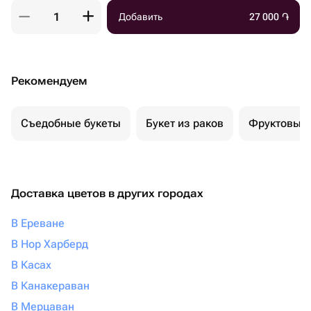
Добавить
27 000
֏
Рекомендуем
Съедобные букеты
Букет из раков
Фруктовый 
Доставка цветов в других городах
В Ереване
В Нор Харберд
В Касах
В Канакераван
В Мерцаван