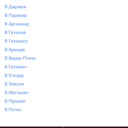
В Джрвеж
В Паракар
В Аргаванд
В Гетапня
В Геханист
В Ариндж
В Верин Птхни
В Гетамеч
В Егвард
В Зовуни
В Мргашен
В Прошян
В Птгни