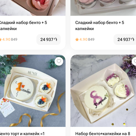
Сладкий набор бенто + 5
Сладкий набор бенто + 5
капкейки
капкейки
24 937
֏
24 937
֏
4.90
849
4.90
849
Бенто торт и капкейк «1
Набор бенто+капкейки на 8