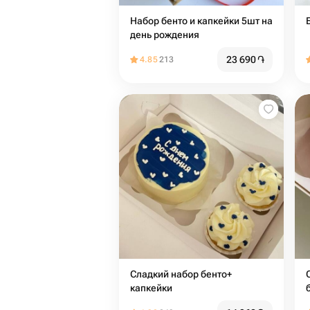
Набор бенто и капкейки 5шт на
день рождения
23 690
֏
4.85
213
Сладкий набор бенто+
С
капкейки