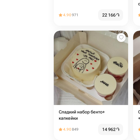
22 166
֏
4.90
971
Сладкий набор бенто+
С
капкейки
14 962
֏
4.90
849