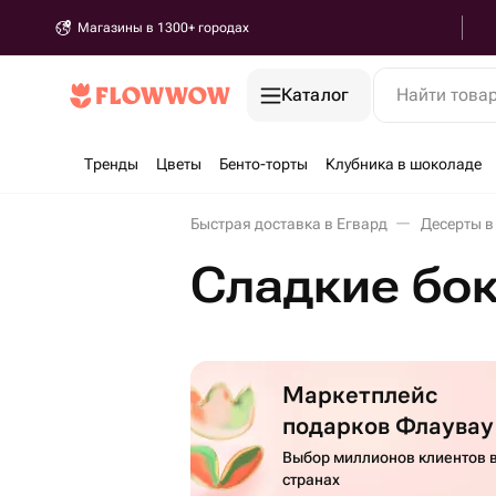
Магазины в 1300+ городах
Каталог
Найти това
Тренды
Цветы
Бенто-торты
Клубника в шоколаде
Быстрая доставка в Егвард
Десерты в
Сладкие бок
Маркетплейс
подарков Флаувау
Выбор миллионов клиентов в
странах