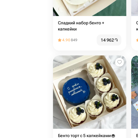
Сладкий набор бенто +
капкейки
14 962
֏
4.90
849
Бенто торт с 5 капкейками🧁