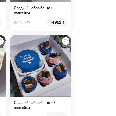
Сладкий набор бенто+
капкейки
14 962
֏
4.90
849
Сладкий набор бенто + 5
капкейки