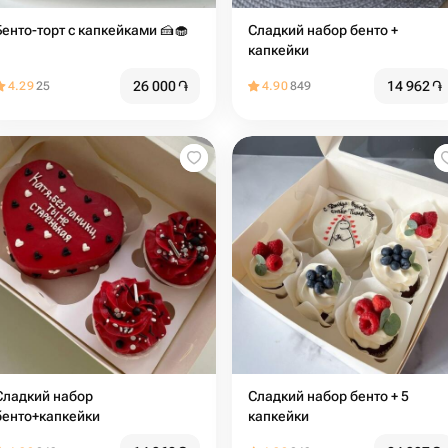
Бенто-торт с капкейками 🍰🧁
Сладкий набор бенто +
капкейки
26 000
֏
14 962
֏
4.29
25
4.90
849
ладкий набор
Сладкий набор бенто + 5
бенто+капкейки
капкейки