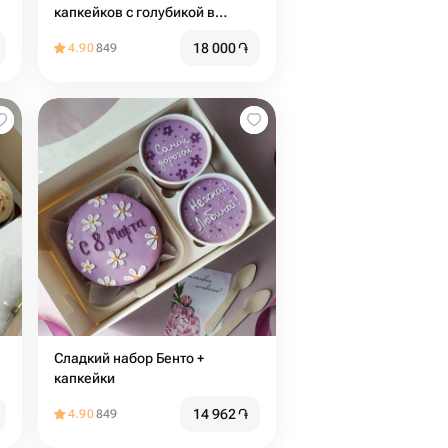
капкейков с голубикой в
подарок на день рождения
18 000
֏
4.90
849
Сладкий набор Бенто +
капкейки
14 962
֏
4.90
849