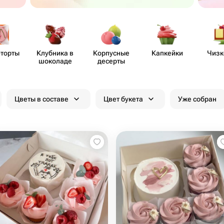
-торты
Клубника в
Корпусные
Капкейки
Чизк
шоколаде
десерты
Цветы в составе
Цвет букета
Уже собран