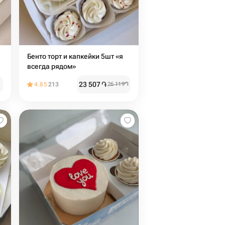
Бенто торт и капкейки 5шт «я
всегда рядом»
23 507
֏
4.85
213
26 119
֏