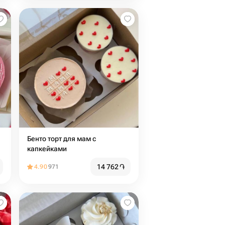
Бенто торт для мам с
капкейками
14 762
֏
4.90
971