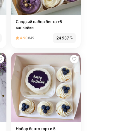
Сладкий набор бенто +5
капкейки
24 937
֏
4.90
849
Набор бенто торт и 5