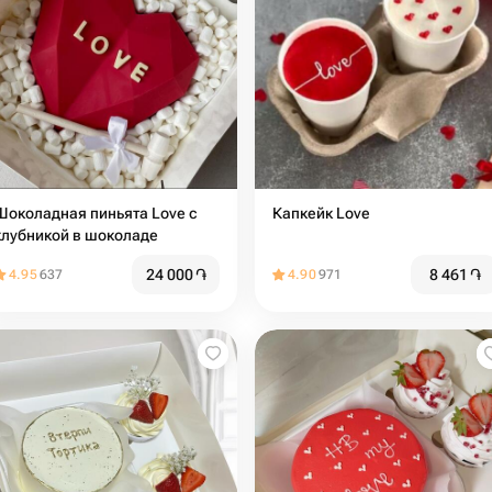
Шоколадная пиньята Love с
Капкейк Love
клубникой в шоколаде
24 000
֏
8 461
֏
4.95
637
4.90
971