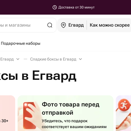
Доставка от 30 минут
ры и магазины
Егвард
Как можно скорее
Подарочные наборы
 Егвард
Сладкие боксы в Егвард
сы в Егвард
Фото товара перед
отправкой
 30+
Убедитесь, что подарок
соответствует вашим ожиданиям