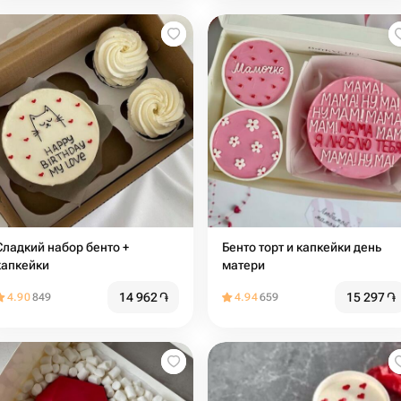
адкий набор бенто +
Бенто торт и капкейки день
капкейки
матери
14 962
֏
15 297
֏
4.90
849
4.94
659