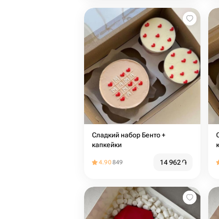
Сладкий набор Бенто +
Сл
капкейки
14 962
֏
4.90
849