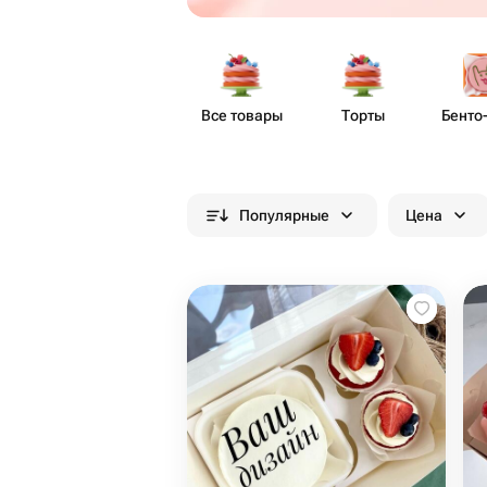
Все товары
Торты
Бенто​
Популярные
Цена