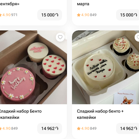
сентября»
марта
15 000
֏
15 000
֏
4.90
971
4.90
849
ладкий набор Бенто
Сладкий набор бенто +
+капкейки
капкейки
14 962
֏
14 962
֏
4.90
849
4.90
849