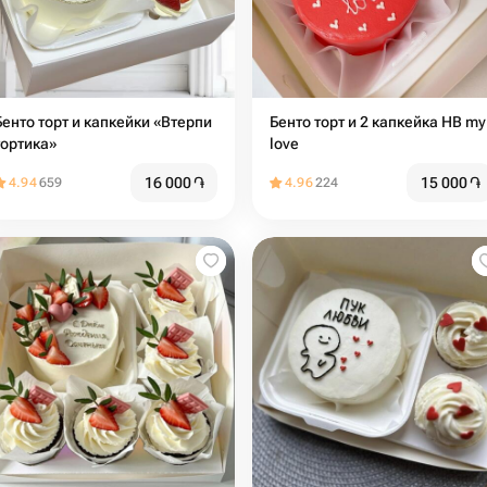
Бенто торт и капкейки «Втерпи
Бенто торт и 2 капкейка HB my
тортика»
love
16 000
֏
15 000
֏
4.94
659
4.96
224