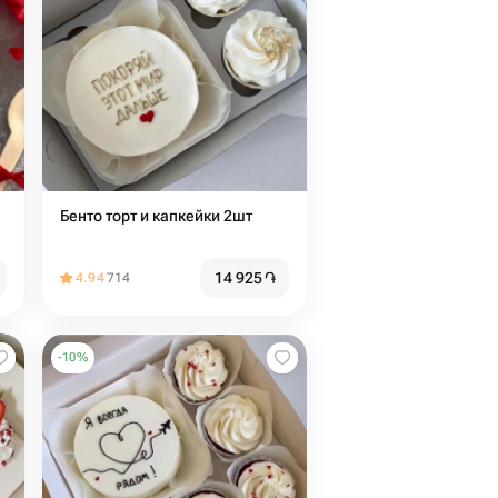
Бенто торт и капкейки 2шт
14 925
֏
4.94
714
-
10
%