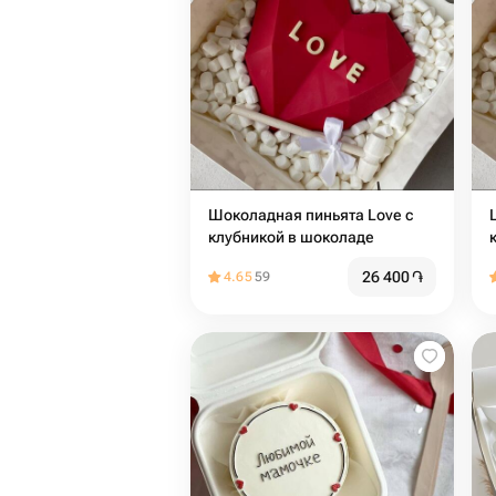
Шоколадная пиньята Love с
клубникой в шоколаде
26 400
֏
4.65
59