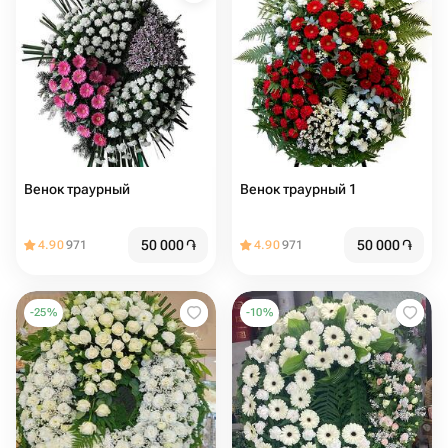
Венок траурный
Венок траурный 1
50 000
֏
50 000
֏
4.90
971
4.90
971
-
25
%
-
10
%