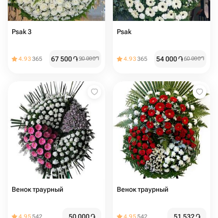
Psak 3
Psak
67 500
֏
54 000
֏
4.93
365
90 000
֏
4.93
365
60 000
֏
Венок траурный
Венок траурный
50 000
֏
51 532
֏
4.95
542
4.95
542