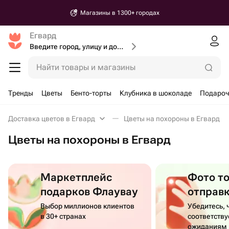
Магазины в 1300+ городах
Егвард
Введите город, улицу и дом доставки
Найти товары и магазины
Тренды
Цветы
Бенто-торты
Клубника в шоколаде
Подароч
Доставка цветов в Егвард
Цветы на похороны в Егвард
Цветы на похороны в Егвард
Маркетплейс
Фото т
подарков Флаувау
отправ
Выбор миллионов клиентов
Убедитесь, 
в 30+ странах
соответств
ожиданиям