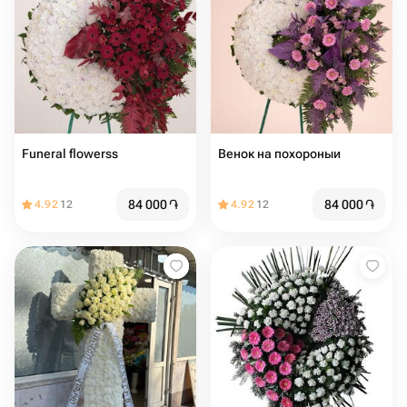
Funeral flowerss
Венок на похороныи
84 000
֏
84 000
֏
4.92
12
4.92
12