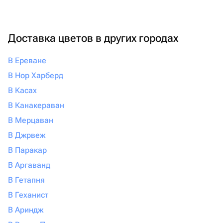
Доставка цветов в других городах
В Ереване
В Нор Харберд
В Касах
В Канакераван
В Мерцаван
В Джрвеж
В Паракар
В Аргаванд
В Гетапня
В Геханист
В Ариндж