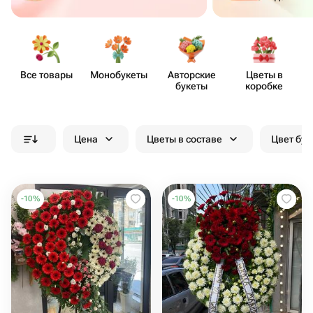
Все товары
Моно​букеты
Авторские
Цветы в
букеты
коробке
Цена
Цветы в составе
Цвет бук
-
10
%
-
10
%