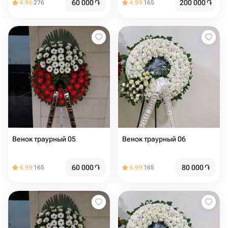
60 000
֏
200 000
֏
4.96
276
4.99
165
Венок траурный 05
Венок траурный 06
60 000
֏
80 000
֏
4.99
165
4.99
165