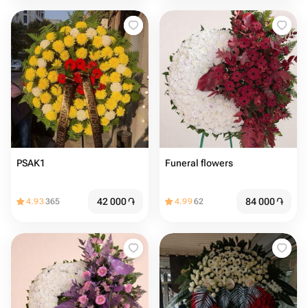
PSAK1
Funeral flowers
42 000
֏
84 000
֏
4.93
365
4.99
62