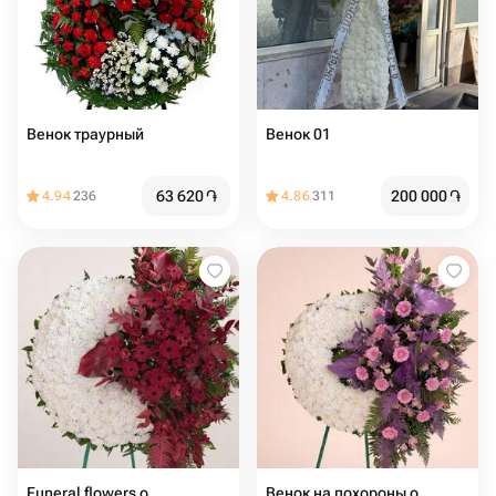
Венок траурный
Венок 01
63 620
֏
200 000
֏
4.94
236
4.86
311
Funeral flowers о
Венок на похороны о