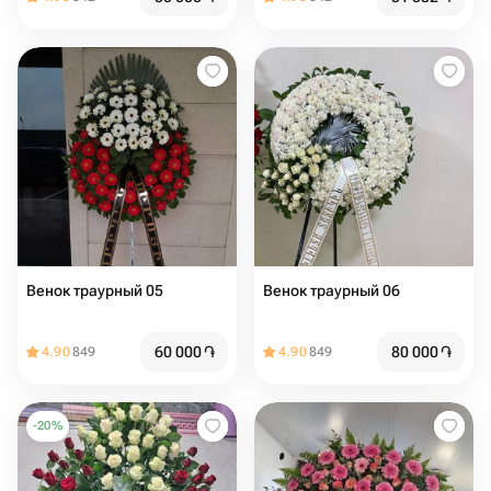
Венок траурный 05
Венок траурный 06
60 000
֏
80 000
֏
4.90
849
4.90
849
-
20
%