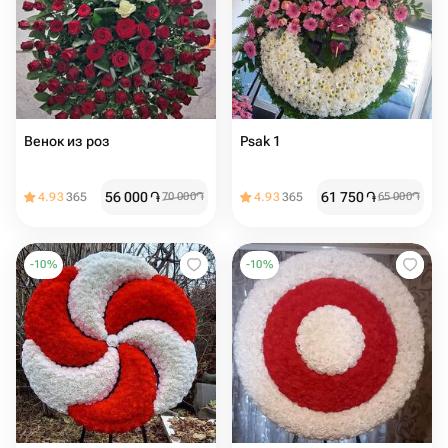
Венок из роз
Psak 1
56 000
֏
61 750
֏
4.93
365
70 000
֏
4.93
365
65 000
֏
-
10
%
-
10
%