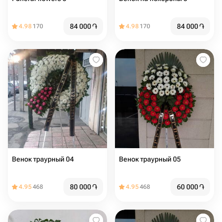
84 000
֏
84 000
֏
4.98
170
4.98
170
Венок траурный 04
Венок траурный 05
80 000
֏
60 000
֏
4.95
468
4.95
468