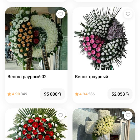
Венок траурный 02
Венок траурный
95 000
֏
52 053
֏
4.90
849
4.94
236