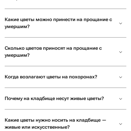
Наконец, не стоит забывать, сколько цветов на
похороны принято приобретать. По традиции стоит
выбирать только четное число. Если же вы не хотите
Какие цветы можно принести на прощание с
запутаться в количестве, можно купить венок на
умершим?
похороны из живых цветов. На сайте Флаувау собрано
множество цветов на похороны, купить которые можно
по невысоким ценам и с доставкой. Стоимость наших
Сколько цветов приносят на прощание с
букетов начинается от 40000 AMD, чтобы вы могли
умершим?
выразить любовь без лишних затрат.
Когда возлагают цветы на похоронах?
Почему на кладбище несут живые цветы?
Какие цветы нужно носить на кладбище —
живые или искусственные?