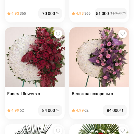
70 000
֏
51 000
֏
4.93
365
4.93
365
60 000
֏
Funeral flowers о
Венок на похороны о
84 000
֏
84 000
֏
4.99
62
4.99
62