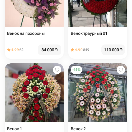
Венок на похороны
Венок траурный 01
84 000
֏
110 000
֏
4.99
62
4.90
849
-
15
%
Венок 1
Венок 2