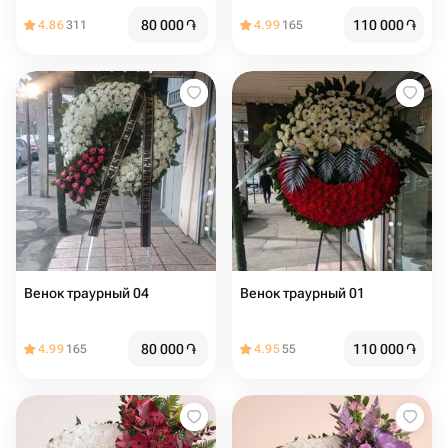
80 000
֏
110 000
֏
4.86
311
4.99
165
Венок траурный 04
Венок траурный 01
80 000
֏
110 000
֏
4.99
165
4.95
55