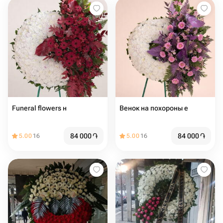
Funeral flowers н
Венок на похороны е
84 000
֏
84 000
֏
5.00
16
5.00
16