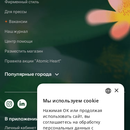
Фирменный стиль
Для прессы
Вакансии
Наш журнал
Центр помощи
Разместить магазин
Правила акции “Atomic Heart”
Популярные города
×
Мы используем сookie
RUSSIAN
Нажимая ОК или продолжая
ENGLISH
использовать сайт, вы
В приложении еще удобнее!
UKRAINIAN
соглашаетесь на обработку
персональных данных с
Личный кабинет получателя, больше бонусов за покупки и