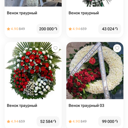
Венок траурный
Венок траурный
200 000
֏
43 024
֏
4.90
849
4.94
659
Венок траурный
Венок траурный 03
52 584
֏
99 000
֏
4.94
659
4.90
849