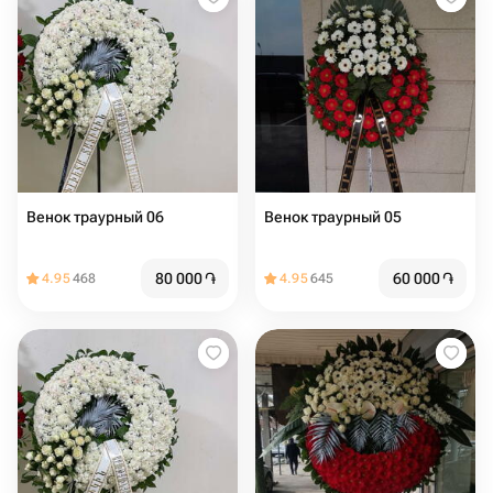
Венок траурный 06
Венок траурный 05
80 000
֏
60 000
֏
4.95
468
4.95
645