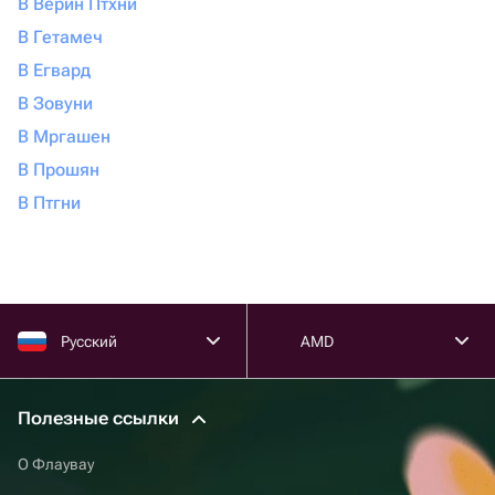
В Верин Птхни
В Гетамеч
В Егвард
В Зовуни
В Мргашен
В Прошян
В Птгни
Русский
AMD
Полезные ссылки
О Флаувау