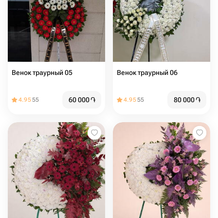
Венок траурный 05
Венок траурный 06
60 000
֏
80 000
֏
4.95
55
4.95
55