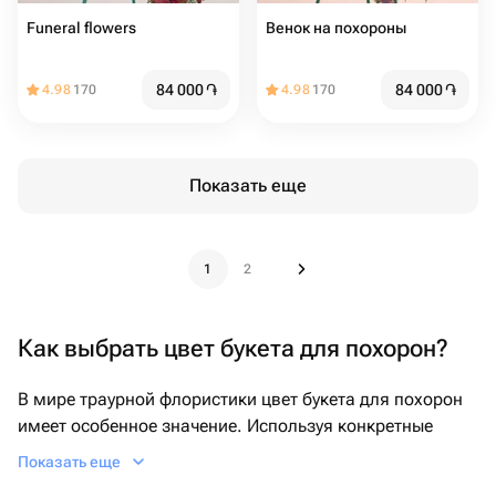
Funeral flowers
Венок на похороны
84 000
֏
84 000
֏
4.98
170
4.98
170
Показать еще
1
2
Как выбрать цвет букета для похорон?
В мире траурной флористики цвет букета для похорон
имеет особенное значение. Используя конкретные
оттенки в сочетании с разными видами цветов, можно
Показать еще
выразить глубокое сострадание и уважение к