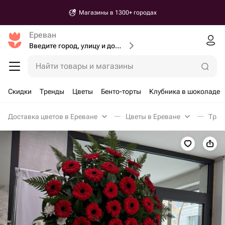
Магазины в 1300+ городах
Ереван
Введите город, улицу и дом доставки
Найти товары и магазины
Скидки
Тренды
Цветы
Бенто-торты
Клубника в шоколаде
Доставка цветов в Ереване
Цветы в Ереване
Трау