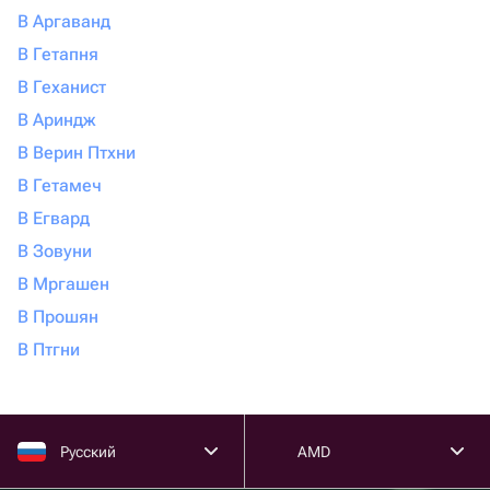
В Аргаванд
В Гетапня
В Геханист
В Ариндж
В Верин Птхни
В Гетамеч
В Егвард
В Зовуни
В Мргашен
В Прошян
В Птгни
Русский
AMD