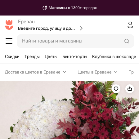
Магазины в 1300+ городах
Ереван
Введите город, улицу и дом доставки
Найти товары и магазины
Скидки
Тренды
Цветы
Бенто-торты
Клубника в шоколаде
Доставка цветов в Ереване
Цветы в Ереване
Трау