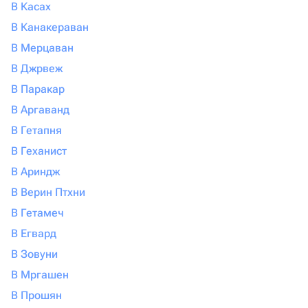
В Касах
В Канакераван
В Мерцаван
В Джрвеж
В Паракар
В Аргаванд
В Гетапня
В Геханист
В Ариндж
В Верин Птхни
В Гетамеч
В Егвард
В Зовуни
В Мргашен
В Прошян