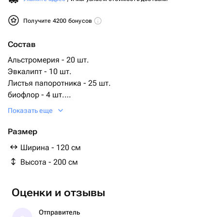
Получите 4200 бонусов
Состав
Альстромерия - 20 шт.
Эвкалипт - 10 шт.
Листья папоротника - 25 шт.
биофлор - 4 шт.
хризантемы кустовые - 160 шт.
Показать еще
герберы - 25 шт.
листья антуриума - 2 шт.
Размер
руксас - 25 шт.
Ширина - 120 см
стенд - 1 шт.
Высота - 200 см
Оценки и отзывы
Отправитель