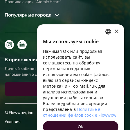
Правила акции “Atomic Heart”
Популярные города
×
Мы используем сookie
RUSSIAN
Нажимая ОК или продолжая
ENGLISH
использовать сайт, вы
В приложении еще удобнее!
UKRAINIAN
соглашаетесь на обработку
персональных данных с
Личный кабинет получателя, больше бонусов за покупки и
PORTUGUESE
использованием cookie-файлов,
напоминания о событиях
включая сервисы «Яндекс
SPANISH
Метрика» и «Top Mail.ru», для
Скачать приложение
анализа использования и
HUNGARIAN
улучшения работы сервисов.
ITALIAN
Более подробная информация
представлена в
Политике в
FRENCH
© Flowwow, inc
отношении файлов cookie Flowwow
TURKISH
Условия
OK