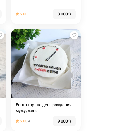
8 000
֏
5.00
Бенто торт на день рождения
мужу, жене
9 000
֏
5.00
4