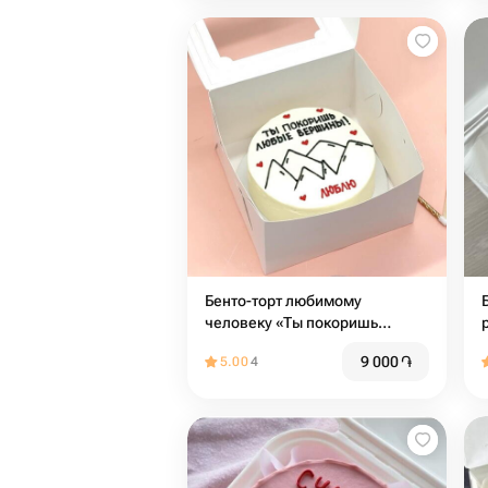
Бенто-торт любимому
человеку «Ты покоришь
любые вершины»
9 000
֏
5.00
4