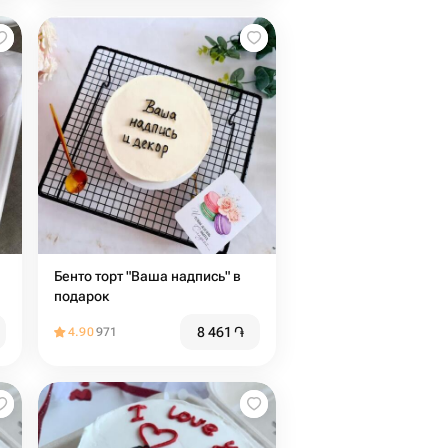
Бенто торт "Ваша надпись" в
подарок
8 461
֏
4.90
971