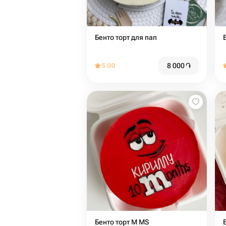
Бенто торт для пап
8 000
֏
5.00
Бенто торт M MS