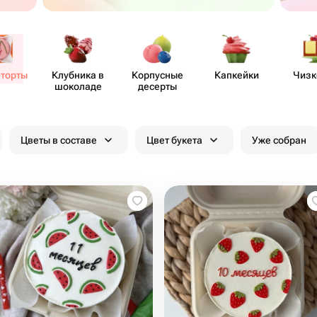
-торты
Клубника в
Корпусные
Капкейки
Чизк
шоколаде
десерты
Цветы в составе
Цвет букета
Уже собран