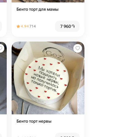
Бенто торт для мамы
7 960
֏
4.94
714
Бенто торт нервы