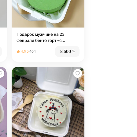
Подарок мужчине на 23
февраля бенто торт «с
праздником , мой защитник»
8 500
֏
4.95
464