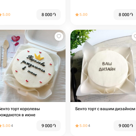
8 000
֏
8 000
֏
5.00
5.00
Бенто торт королевы
Бенто торт с вашим дизайном
рождаются в июне
9 000
֏
9 000
֏
5.00
4
5.00
4