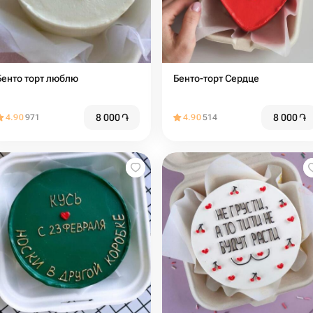
Бенто торт люблю
Бенто-торт Сердце
8 000
֏
8 000
֏
4.90
971
4.90
514