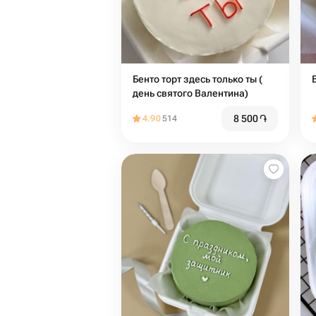
Бенто торт здесь только ты (
день святого Валентина)
8 500
֏
4.90
514