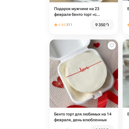
Подарок мужчине на 23
февраля бенто торт «с
праздником , мой защитник»
9 350
֏
4.86
311
Бенто торт для любимых на 14
февраля, день влюбленных