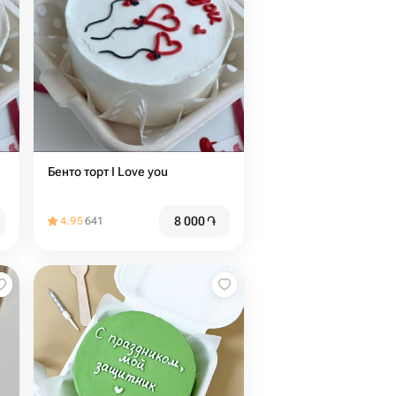
Бенто торт I Love you
8 000
֏
4.95
641