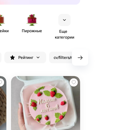
ейки
Пирожные
Еще
категории
Рейтинг
cv/filters/name_fast_delivery
Скид