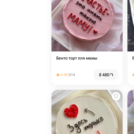
Бенто торт лля мамы
8 480
֏
4.90
514