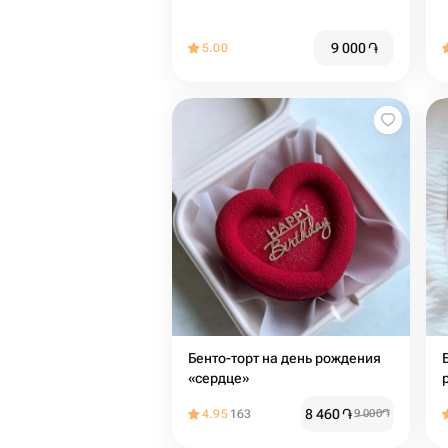
9 000
֏
5.00
Бенто-торт на день рождения
«сердце»
8 460
֏
4.95
163
9 000
֏