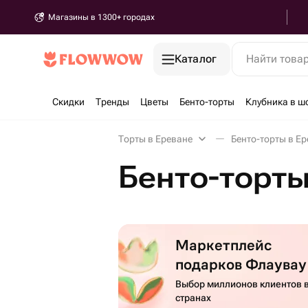
Магазины в 1300+ городах
Каталог
Найти това
Скидки
Тренды
Цветы
Бенто-торты
Клубника в ш
Торты в Ереване
Бенто-торты в Е
Бенто-торты
Маркетплейс
подарков Флаувау
Выбор миллионов клиентов в
странах