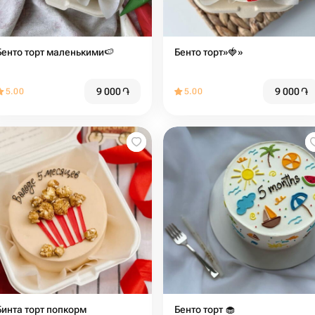
Бенто торт маленькими🍉
Бенто торт»🍓»
9 000
֏
9 000
֏
5.00
5.00
Бинта торт попкорм
Бенто торт 🧁 ️️️