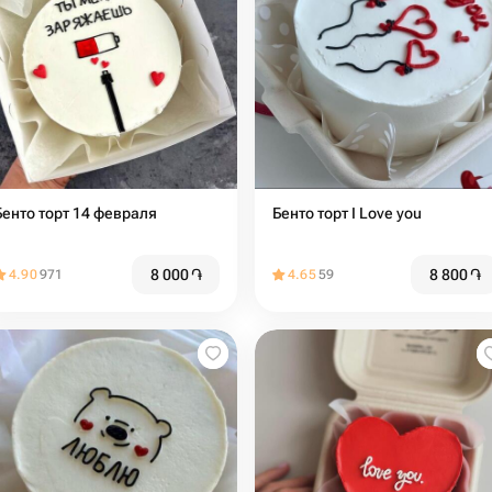
Бенто торт 14 февраля
Бенто торт I Love you
8 000
֏
8 800
֏
4.90
971
4.65
59