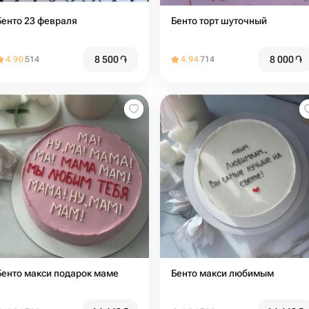
Бенто 23 февраля️
Бенто торт шуточный
8 500
֏
8 000
֏
4.90
514
4.94
714
Бенто макси подарок маме
Бенто макси любимым