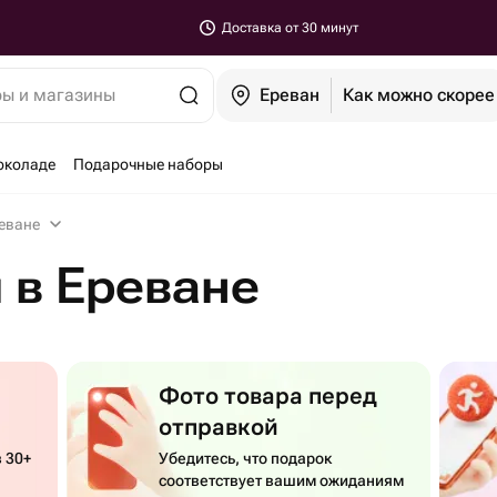
Доставка от 30 минут
ры и магазины
Ереван
Как можно скорее
околаде
Подарочные наборы
реване
 в Ереване
Фото товара перед
отправкой
 30+
Убедитесь, что подарок
соответствует вашим ожиданиям