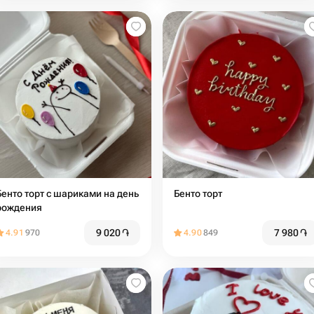
Бенто торт с шариками на день
Бенто торт
рождения
9 020
֏
7 980
֏
4.91
970
4.90
849