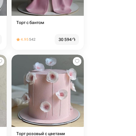
Торт с бантом
30 594
֏
4.95
542
Торт розовый с цветами