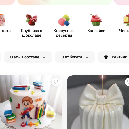
-торты
Клубника в
Корпусные
Капкейки
Чизк
шоколаде
десерты
Цветы в составе
Цвет букета
Рейтинг