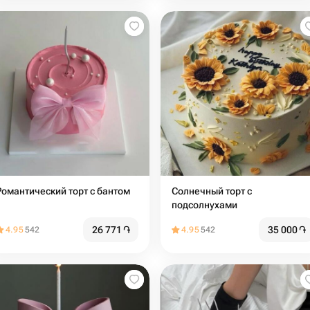
Романтический торт с бантом
Солнечный торт с
подсолнухами
26 771
֏
35 000
֏
4.95
542
4.95
542