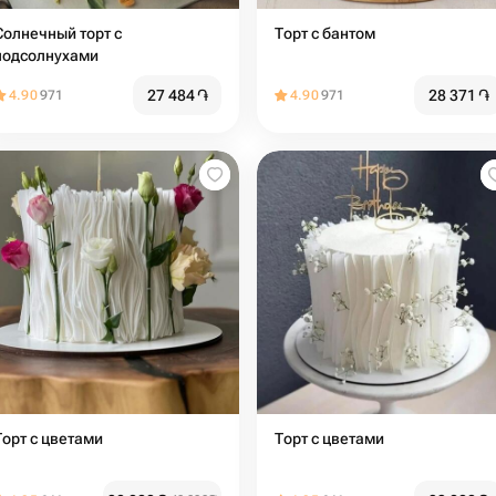
Солнечный торт с
Торт с бантом
подсолнухами
27 484
֏
28 371
֏
4.90
971
4.90
971
Торт с цветами️
Торт с цветами