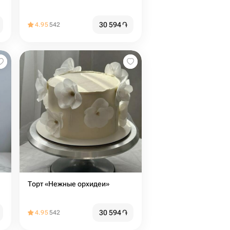
30 594
֏
4.95
542
Торт «Нежные орхидеи»
30 594
֏
4.95
542