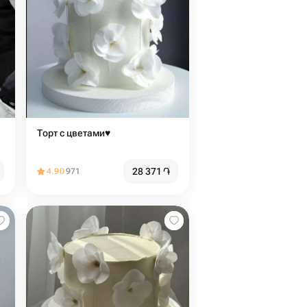
Торт с цветами♥️
28 371
֏
4.90
971