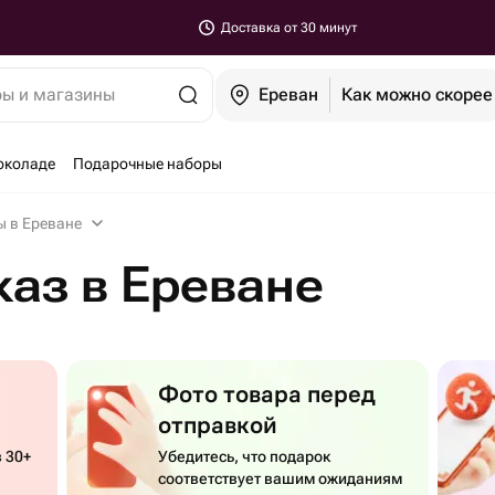
Доставка от 30 минут
ры и магазины
Ереван
Как можно скорее
околаде
Подарочные наборы
ы в Ереване
каз в Ереване
Фото товара перед
отправкой
 30+
Убедитесь, что подарок
соответствует вашим ожиданиям