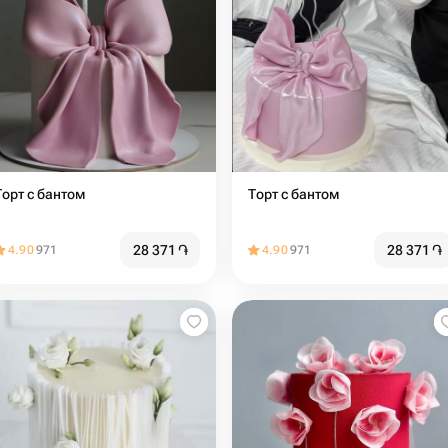
Торт с бантом
Торт с бантом
28 371
֏
28 371
֏
4.90
971
4.90
971