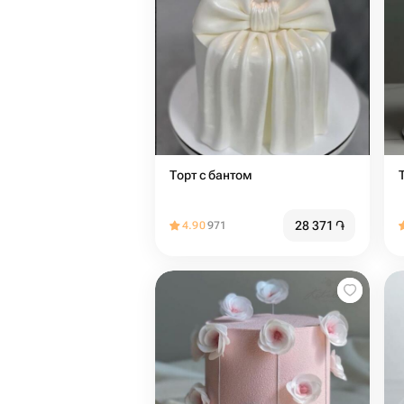
Торт с бантом
28 371
֏
4.90
971