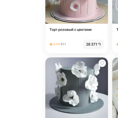
Торт розовый с цветами
28 371
֏
4.90
971