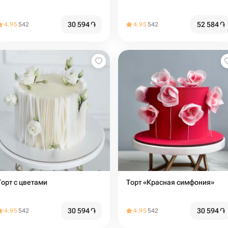
30 594
֏
52 584
֏
4.95
542
4.95
542
Торт с цветами
Торт «Красная симфония»
30 594
֏
30 594
֏
4.95
542
4.95
542