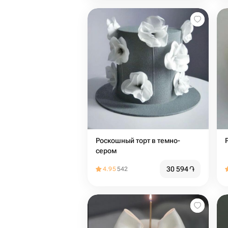
Роскошный торт в темно-
сером
30 594
֏
4.95
542