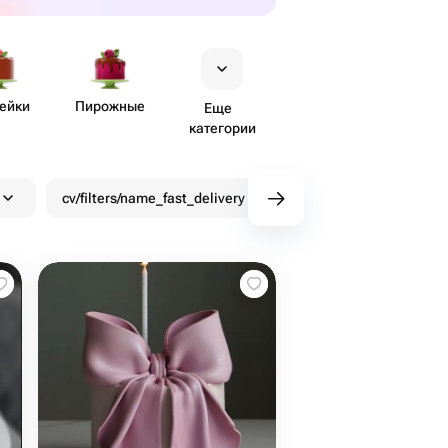
ейки
Пирожные
Еще
категории
cv/filters/name_fast_delivery
Скидки
Бону