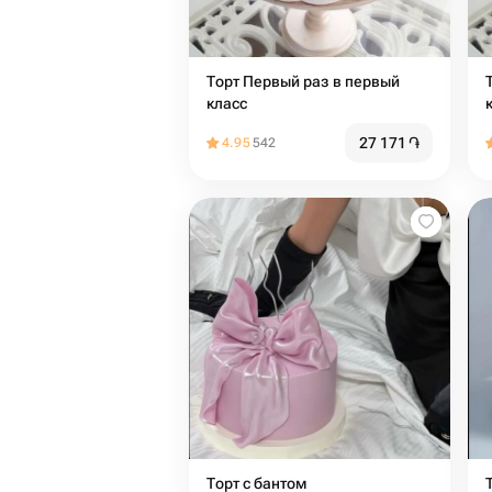
Торт Первый раз в первый
класс
27 171
֏
4.95
542
Торт с бантом