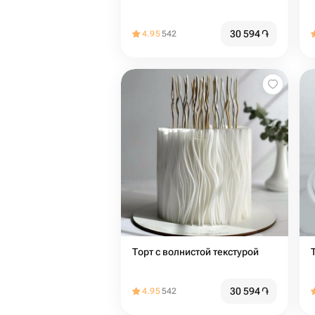
30 594
֏
4.95
542
Торт с волнистой текстурой
30 594
֏
4.95
542