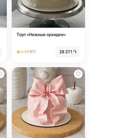
Торт «Нежные орхидеи»
28 371
֏
4.90
971