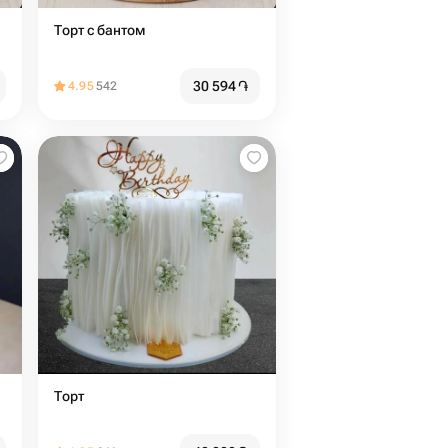
Торт с бантом
30 594
֏
4.95
542
Торт