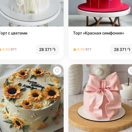
Торт с цветами
Торт «Красная симфония»
28 371
֏
28 371
֏
4.90
971
4.90
971