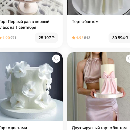
Торт Первый раз в первый
Торт с бантом
класс на 1 сентября
25 197
֏
30 594
֏
4.90
971
4.95
542
Торт с цветами
Двухъярусный торт с бантом