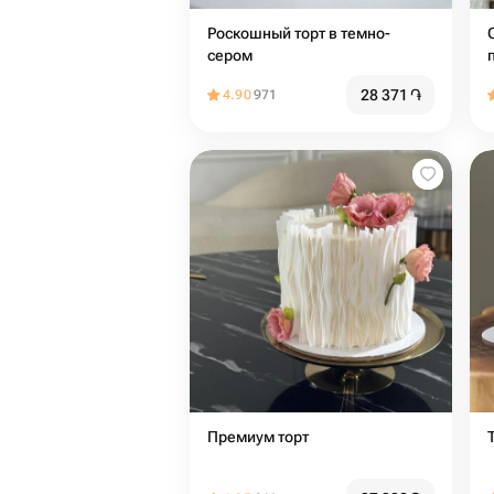
Роскошный торт в темно-
сером
28 371
֏
4.90
971
Премиум торт