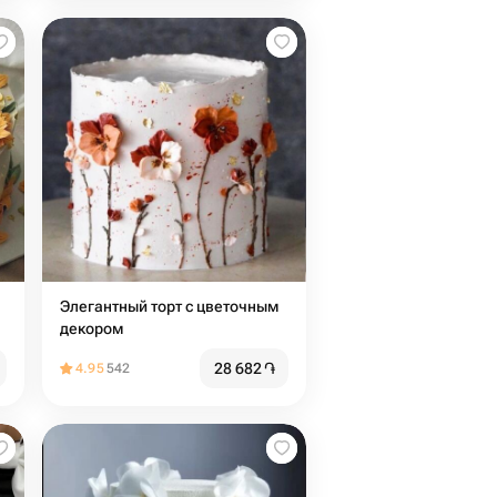
Элегантный торт с цветочным
декором
28 682
֏
4.95
542