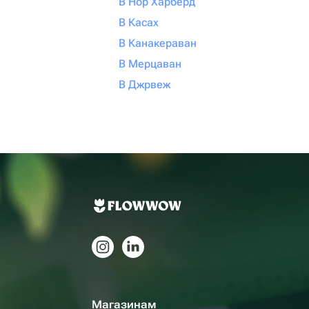
В Нор Харберд
В Касах
В Канакераван
В Мерцаван
В Джрвеж
Магазинам