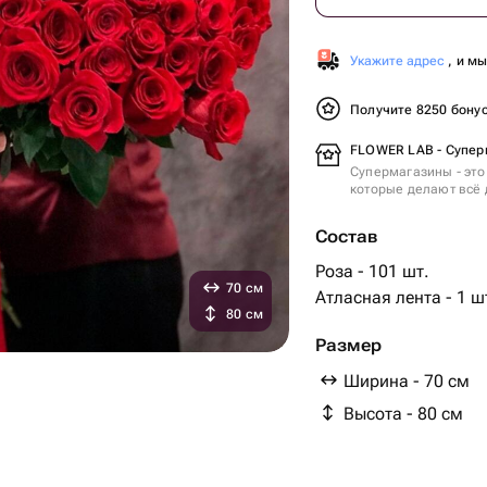
Укажите адрес
, и м
Получите 8250 бону
FLOWER LAB - Супер
Супермагазины - это
которые делают всё 
Состав
Роза - 101 шт.
70 см
Атласная лента - 1 ш
80 см
Размер
Ширина - 70 см
Высота - 80 см