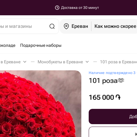
Доставка от 30 минут
ры и магазины
Ереван
Как можно скорее
околаде
Подарочные наборы
 в Ереване
Монобукеты в Ереване
101 роза в Ереван
Наличие подтверждено 3 
101 роза🫶
165 000
֏
Доб