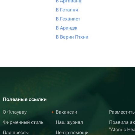
В Аргаванд
В Гетапня
В Геханист
В Ариндж
В Верин Птхни
Полезные ссылки
О Флаувау
Вакансии
Разместить
Фирменный стиль
Наш журнал
Правила а
“Atomic Hea
Для прессы
Центр помощи