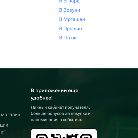
В Егвард
В Зовуни
В Мргашен
В Прошян
В Птгни
В приложении еще
удобнее!
Личный кабинет получателя,
больше бонусов за покупки и
 магазин
напоминания о событиях
кции
rt”