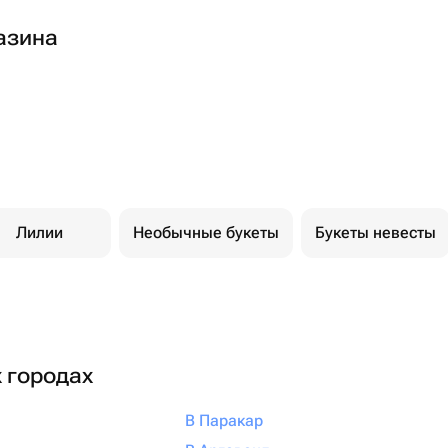
азина
Лилии
Необычные букеты
Букеты невесты
х городах
В Паракар