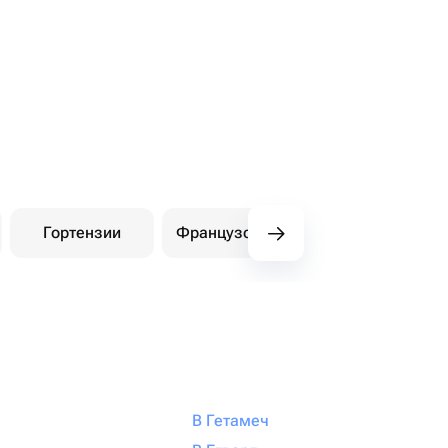
Гортензии
Французские розы
Амарилли
В Гетамеч