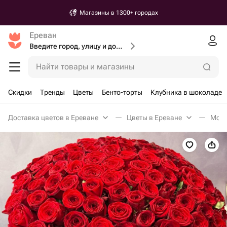
Магазины в 1300+ городах
Ереван
Введите город, улицу и дом доставки
Найти товары и магазины
Скидки
Тренды
Цветы
Бенто-торты
Клубника в шоколаде
Доставка цветов в Ереване
Цветы в Ереване
Моно