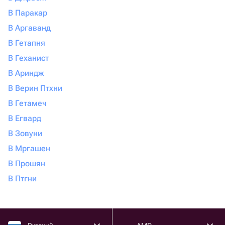
В Паракар
В Аргаванд
В Гетапня
В Геханист
В Ариндж
В Верин Птхни
В Гетамеч
В Егвард
В Зовуни
В Мргашен
В Прошян
В Птгни