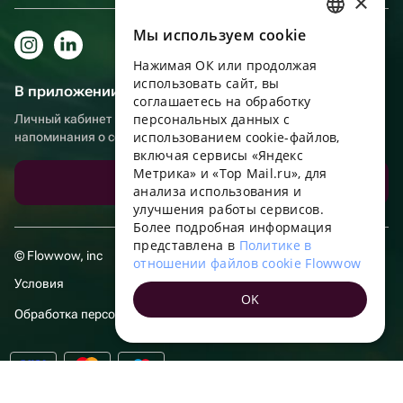
×
Мы используем сookie
RUSSIAN
Нажимая ОК или продолжая
ENGLISH
использовать сайт, вы
В приложении еще удобнее!
UKRAINIAN
соглашаетесь на обработку
персональных данных с
Личный кабинет получателя, больше бонусов за покупки и
PORTUGUESE
использованием cookie-файлов,
напоминания о событиях
включая сервисы «Яндекс
SPANISH
Метрика» и «Top Mail.ru», для
Скачать приложение
анализа использования и
HUNGARIAN
улучшения работы сервисов.
ITALIAN
Более подробная информация
представлена в
Политике в
FRENCH
© Flowwow, inc
отношении файлов cookie Flowwow
TURKISH
Условия
OK
GERMAN
Обработка персональных данных
POLISH