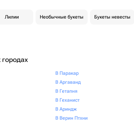
Лилии
Необычные букеты
Букеты невесты
х городах
В Паракар
В Аргаванд
В Гетапня
В Геханист
В Ариндж
В Верин Птхни