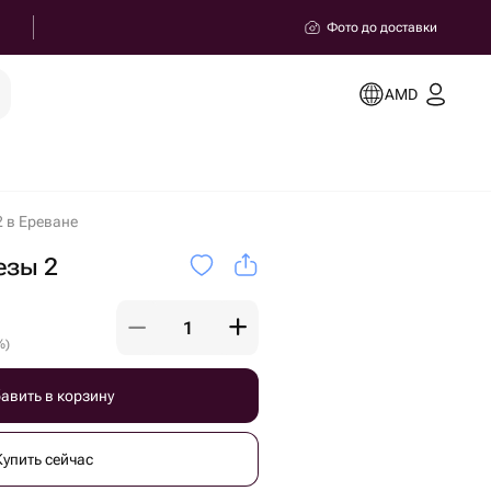
Фото до доставки
AMD
2 в Ереване
езы 2
%
)
авить в корзину
Купить сейчас