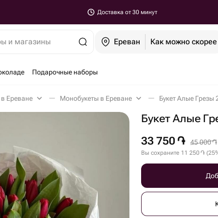
Доставка от 30 минут
ры и магазины
Ереван
Как можно скорее
околаде
Подарочные наборы
 в Ереване
Монобукеты в Ереване
Букет Алые Грезы 
Букет Алые Гр
33 750
֏
45 000
֏
Вы сохраните
11 250
֏
(
25
Доб