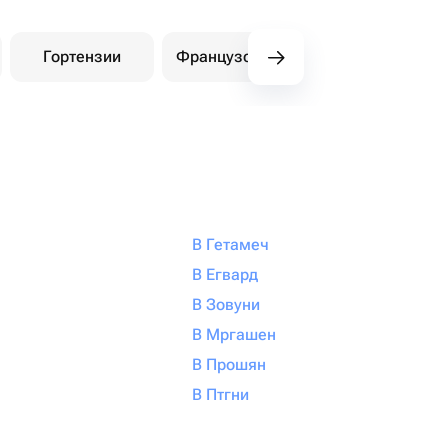
Гортензии
Французские розы
Амарилли
В Гетамеч
В Егвард
В Зовуни
В Мргашен
В Прошян
В Птгни