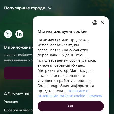
Популярные города
×
Мы используем сookie
RUSSIAN
Нажимая ОК или продолжая
ENGLISH
использовать сайт, вы
В приложении еще удобнее!
UKRAINIAN
соглашаетесь на обработку
персональных данных с
Личный кабинет получателя, больше бонусов за покупки и
PORTUGUESE
использованием cookie-файлов,
напоминания о событиях
включая сервисы «Яндекс
SPANISH
Метрика» и «Top Mail.ru», для
Скачать приложение
анализа использования и
HUNGARIAN
улучшения работы сервисов.
ITALIAN
Более подробная информация
представлена в
Политике в
FRENCH
© Flowwow, inc
отношении файлов cookie Flowwow
TURKISH
Условия
OK
GERMAN
Обработка персональных данных