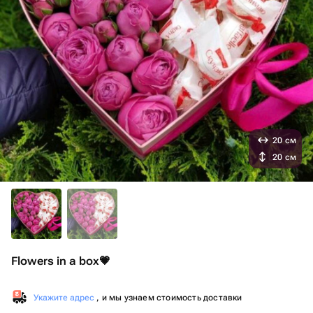
20 см
20 см
Flowers in a box💗
Укажите адрес
, и мы узнаем стоимость доставки