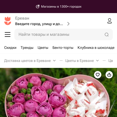
Магазины в 1300+ городах
Ереван
Введите город, улицу и дом доставки
Найти товары и магазины
Скидки
Тренды
Цветы
Бенто-торты
Клубника в шоколаде
Доставка цветов в Ереване
Цветы в Ереване
Цвет