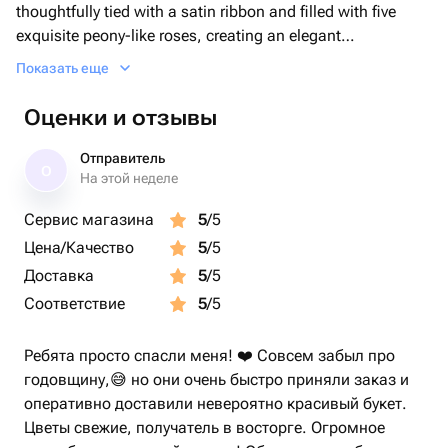
thoughtfully tied with a satin ribbon and filled with five
exquisite peony-like roses, creating an elegant
arrangement of deep admirations. An ideal gift for your
Показать еще
loved ones on special occasions or just to express your
endless love. With its understated beauty, this product is
Оценки и отзывы
destined to make an unforgettable impression.
Отправитель
О
На этой неделе
Сервис магазина
5
/5
Цена/Качество
5
/5
Доставка
5
/5
Соответствие
5
/5
Ребята просто спасли меня! ❤️ Совсем забыл про
годовщину,😅 но они очень быстро приняли заказ и
оперативно доставили невероятно красивый букет.
Цветы свежие, получатель в восторге. Огромное