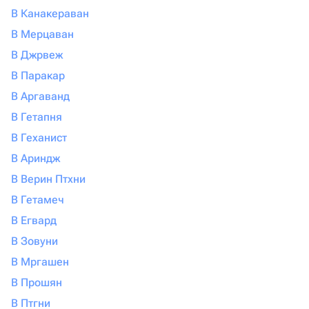
В Канакераван
В Мерцаван
В Джрвеж
В Паракар
В Аргаванд
В Гетапня
В Геханист
В Ариндж
В Верин Птхни
В Гетамеч
В Егвард
В Зовуни
В Мргашен
В Прошян
В Птгни