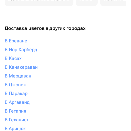
Доставка цветов в других городах
В Ереване
В Нор Харберд
В Касах
В Канакераван
В Мерцаван
В Джрвеж
В Паракар
В Аргаванд
В Гетапня
В Геханист
В Ариндж