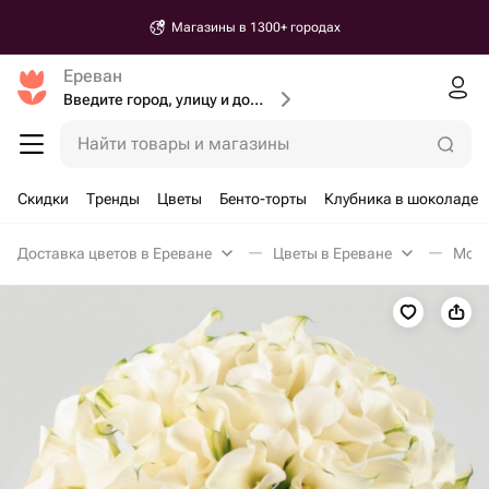
Магазины в 1300+ городах
Ереван
Введите город, улицу и дом доставки
Найти товары и магазины
Скидки
Тренды
Цветы
Бенто-торты
Клубника в шоколаде
Доставка цветов в Ереване
Цветы в Ереване
Моно