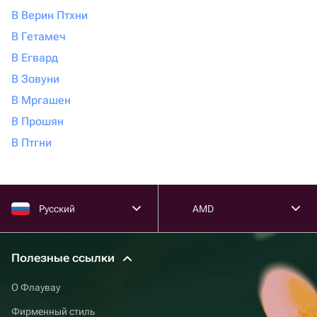
В Верин Птхни
В Гетамеч
В Егвард
В Зовуни
В Мргашен
В Прошян
В Птгни
Русский
AMD
Полезные ссылки
О Флаувау
Фирменный стиль