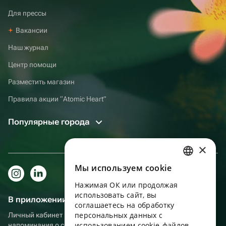
Для прессы
Вакансии
Наш журнал
Центр помощи
Разместить магазин
Правила акции “Atomic Heart”
Популярные города
×
Мы используем сookie
RUSSIAN
Нажимая ОК или продолжая
ENGLISH
использовать сайт, вы
В приложении еще удобнее!
UKRAINIAN
соглашаетесь на обработку
персональных данных с
Личный кабинет получателя, больше бонусов за покупки и
PORTUGUESE
использованием cookie-файлов,
напоминания о событиях