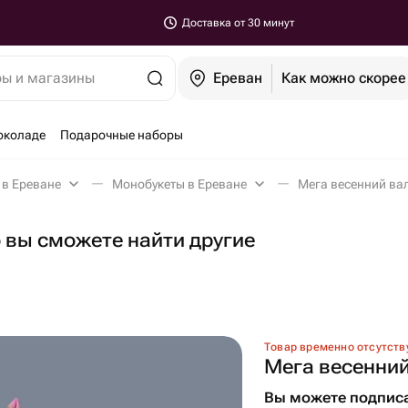
Доставка от 30 минут
ры и магазины
Ереван
Как можно скорее
околаде
Подарочные наборы
 в Ереване
Монобукеты в Ереване
Мега весенний вал
о вы сможете найти другие
Товар временно отсутств
Мега весенний
Вы можете подписа