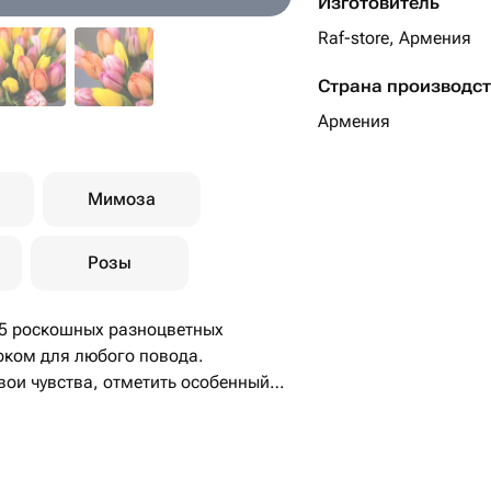
Изготовитель
Raf-store, Армения
Страна производс
Армения
Мимоза
Розы
35 роскошных разноцветных
рком для любого повода.
вои чувства, отметить особенный
ть близкого человека.