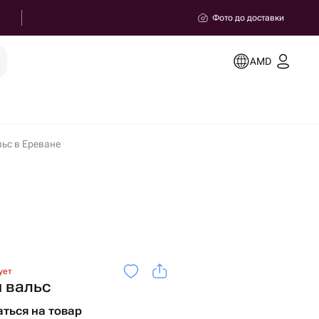
Фото до доставки
AMD
ьс в Ереване
ует
 вальс
ться на товар