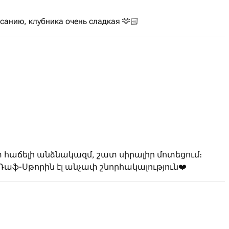
исанию, клубника очень сладкая 🫶🏻
 հաճելի անձնակազմ, շատ սիրալիր մոտեցում։
 Ռաֆ-Սթորին էլ անչափ շնորհակալություն❤️