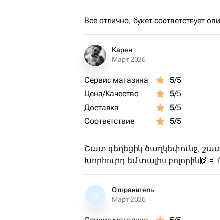
Все отлично, букет соответствует оп
Карен
Март 2026
Сервис магазина
5
/5
Цена/Качество
5
/5
Доставка
5
/5
Соответствие
5
/5
Շատ գեղեցիկ ծաղկեփունջ, շատ
Խորհուրդ եմ տալիս բոլորին🙌🏻
Отправитель
О
Март 2026
Сервис магазина
5
/5