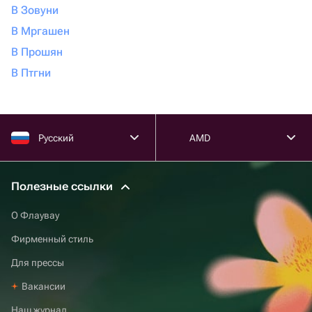
В Зовуни
В Мргашен
В Прошян
В Птгни
Русский
AMD
Полезные ссылки
О Флаувау
Фирменный стиль
Для прессы
Вакансии
Наш журнал