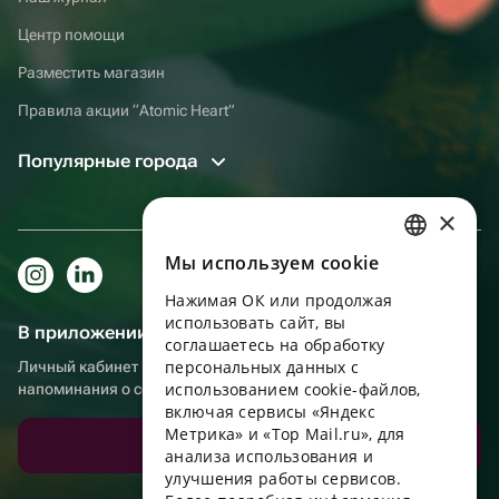
Центр помощи
Разместить магазин
Правила акции “Atomic Heart”
Популярные города
×
Мы используем сookie
RUSSIAN
Нажимая ОК или продолжая
ENGLISH
использовать сайт, вы
В приложении еще удобнее!
UKRAINIAN
соглашаетесь на обработку
персональных данных с
Личный кабинет получателя, больше бонусов за покупки и
PORTUGUESE
использованием cookie-файлов,
напоминания о событиях
включая сервисы «Яндекс
SPANISH
Метрика» и «Top Mail.ru», для
Скачать приложение
анализа использования и
HUNGARIAN
улучшения работы сервисов.
ITALIAN