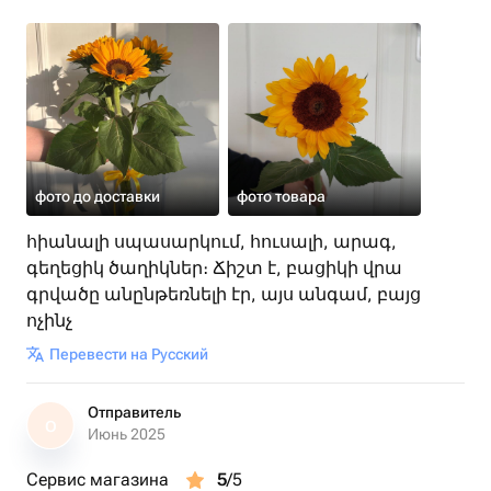
фото до доставки
фото товара
հիանալի սպասարկում, հուսալի, արագ,
գեղեցիկ ծաղիկներ։ Ճիշտ է, բացիկի վրա
գրվածը անընթեռնելի էր, այս անգամ, բայց
ոչինչ
Перевести на Русский
Отправитель
О
Июнь 2025
Сервис магазина
5
/5