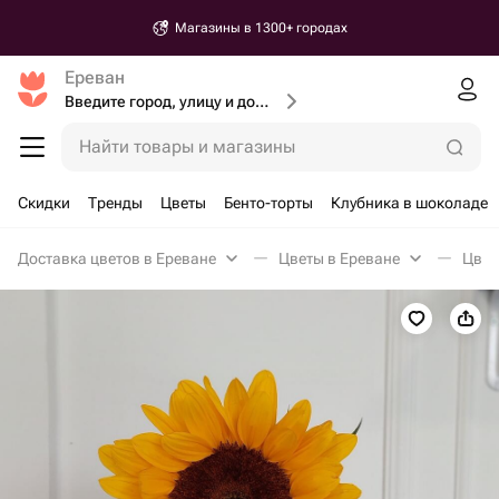
Магазины в 1300+ городах
Ереван
Введите город, улицу и дом доставки
Найти товары и магазины
Скидки
Тренды
Цветы
Бенто-торты
Клубника в шоколаде
Доставка цветов в Ереване
Цветы в Ереване
Цвет