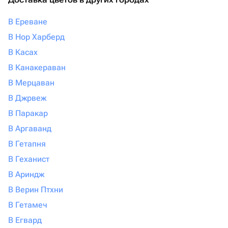
В Ереване
В Нор Харберд
В Касах
В Канакераван
В Мерцаван
В Джрвеж
В Паракар
В Аргаванд
В Гетапня
В Геханист
В Ариндж
В Верин Птхни
В Гетамеч
В Егвард