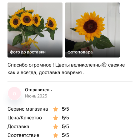
фото до доставки
фото товара
Спасибо огромное ! Цветы великолепны😍 свежие
как и всегда, доставка вовремя .
Отправитель
О
Июнь 2025
Сервис магазина
5
/5
Цена/Качество
5
/5
Доставка
5
/5
Соответствие
5
/5