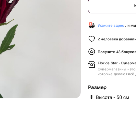
Укажите адрес
, и м
2 человека добавили
Получите 48 бонусо
Flor de Star - Суперм
Супермагазины - это
которые делают всё 
Размер
Высота - 50 см