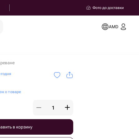
Фото до доставки
AMD
Ереване
егодня
ок о товаре
авить в корзину