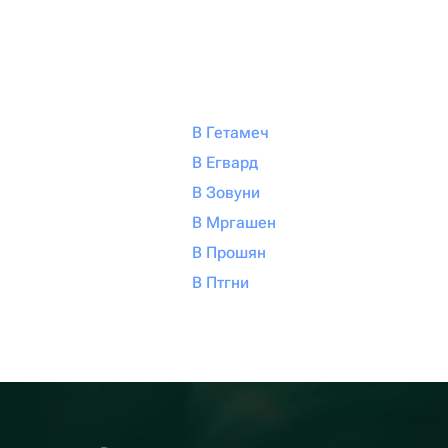
В Гетамеч
В Егвард
В Зовуни
В Мргашен
В Прошян
В Птгни