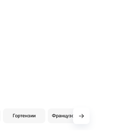
Гортензии
Французские розы
Амарилли