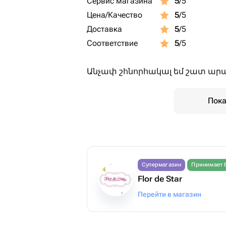
Сервис магазина
5
/5
Цена/Качество
5
/5
Доставка
5
/5
Соответствие
5
/5
Անչափ շհնորհակալ եմ շատ ա
Пока
Супермагазин
Принимает 
Flor de Star
Перейти в магазин