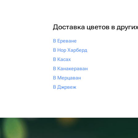
Доставка цветов в други
В Ереване
В Нор Харберд
В Касах
В Канакераван
В Мерцаван
В Джрвеж