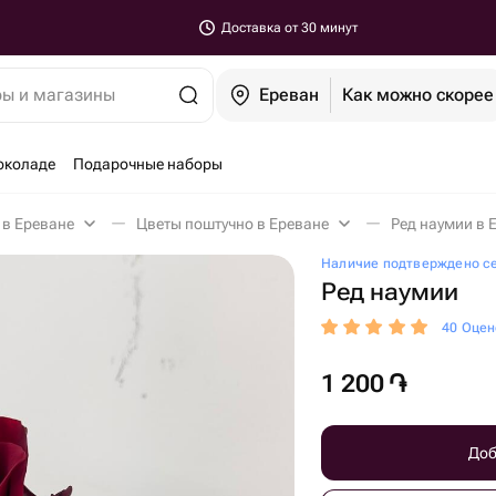
Доставка от 30 минут
ры и магазины
Ереван
Как можно скорее
околаде
Подарочные наборы
 в Ереване
Цветы поштучно в Ереване
Ред наумии в 
Наличие подтверждено с
Ред наумии
40 Оцен
1 200
֏
Доб