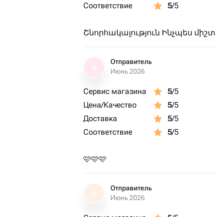
Соответствие
5
/5
Շնորհակալություն Ինչպես միշտ
Отправитель
О
Июнь 2026
Сервис магазина
5
/5
Цена/Качество
5
/5
Доставка
5
/5
Соответствие
5
/5
🩷🩷🩷
Отправитель
О
Июнь 2026