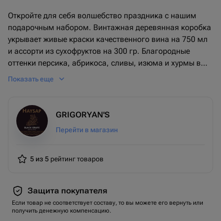
Откройте для себя волшебство праздника с нашим
подарочным набором. Винтажная деревянная коробка
укрывает живые краски качественного вина на 750 мл
и ассорти из сухофруктов на 300 гр. Благородные
оттенки персика, абрикоса, сливы, изюма и хурмы в
дуэте с легендарными конфетами Марс, Сникерс и
Показать еще
Милки Вей на 70 гр. это беспроигрышный вариант для
любого, кто ценит настоящий вкус и элегантность.
Положите конечную точку в привычные подарки, делая
GRIGORYAN'S
выбор в пользу нашего стильного подарочного набора.
Перейти в магазин
5 из 5
рейтинг товаров
Защита покупателя
Если товар не соответствует составу, то вы можете его вернуть или
получить денежную компенсацию.