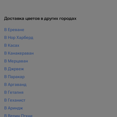
Доставка цветов в других городах
В Ереване
В Нор Харберд
В Касах
В Канакераван
В Мерцаван
В Джрвеж
В Паракар
В Аргаванд
В Гетапня
В Геханист
В Ариндж
В Верин Птхни