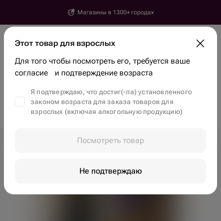
Магазины в 1300+ городах
Ереван
Этот товар для взрослых
Введите город, улицу и дом доставки
Для того чтобы посмотреть его, требуется ваше
Найти товары и магазины
согласие и подтверждение возраста
Скидки
Тренды
Цветы
Бенто-торты
Клубника в шоколаде
Я подтверждаю, что достиг(-ла) установленного
законом возраста для заказа товаров для
взрослых (включая алкогольную продукцию)
Доставка цветов в Ереване
Цветы в Ереване
Пода
Посмотреть товар
Не подтверждаю