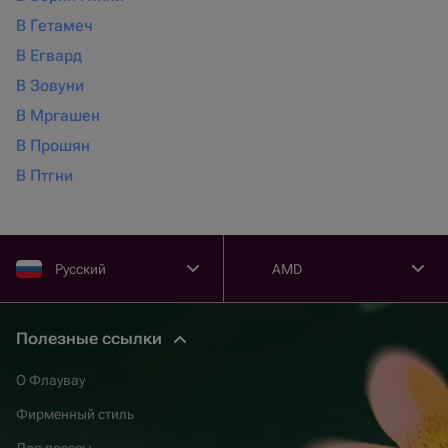
В Гетамеч
В Егвард
В Зовуни
В Мргашен
В Прошян
В Птгни
Русский
AMD
Полезные ссылки
О Флаувау
Фирменный стиль
Для прессы