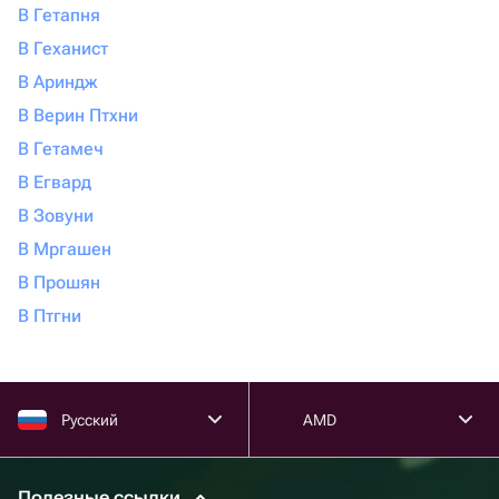
В Гетапня
В Геханист
В Ариндж
В Верин Птхни
В Гетамеч
В Егвард
В Зовуни
В Мргашен
В Прошян
В Птгни
Русский
AMD
Полезные ссылки