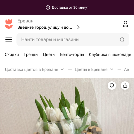
Доставка от 30 минут
Ереван
Введите город, улицу и дом доставки
Найти товары и магазины
Скидки
Тренды
Цветы
Бенто-торты
Клубника в шоколаде
Доставка цветов в Ереване
Цветы в Ереване
Авто