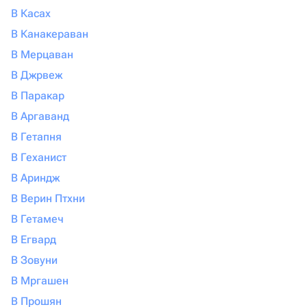
В Касах
В Канакераван
В Мерцаван
В Джрвеж
В Паракар
В Аргаванд
В Гетапня
В Геханист
В Ариндж
В Верин Птхни
В Гетамеч
В Егвард
В Зовуни
В Мргашен
В Прошян