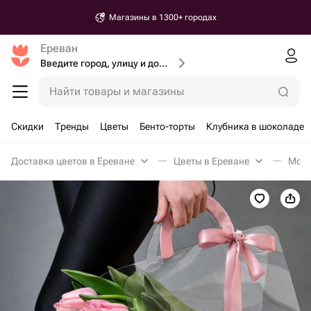
Магазины в 1300+ городах
Ереван
Введите город, улицу и дом доставки
Найти товары и магазины
Скидки
Тренды
Цветы
Бенто-торты
Клубника в шоколаде
Доставка цветов в Ереване
Цветы в Ереване
Моно