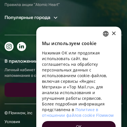
Правила акции “Atomic Heart”
Популярные города
×
Мы используем сookie
RUSSIAN
Нажимая ОК или продолжая
ENGLISH
использовать сайт, вы
В приложении еще удобнее!
UKRAINIAN
соглашаетесь на обработку
персональных данных с
Личный кабинет получателя, больше бонусов за покупки и
PORTUGUESE
использованием cookie-файлов,
напоминания о событиях
включая сервисы «Яндекс
SPANISH
Метрика» и «Top Mail.ru», для
Скачать приложение
анализа использования и
HUNGARIAN
улучшения работы сервисов.
ITALIAN
Более подробная информация
представлена в
Политике в
FRENCH
© Flowwow, inc
отношении файлов cookie Flowwow
TURKISH
Условия
OK