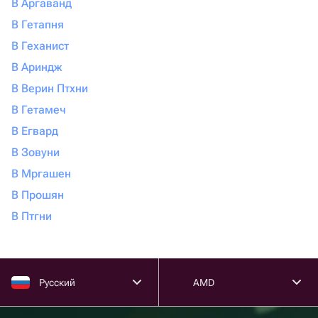
В Аргаванд
В Гетапня
В Геханист
В Ариндж
В Верин Птхни
В Гетамеч
В Егвард
В Зовуни
В Мргашен
В Прошян
В Птгни
Русский
AMD