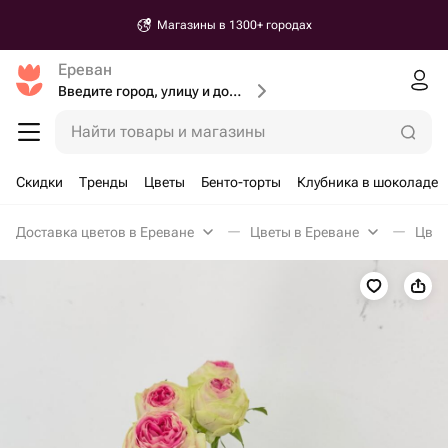
Магазины в 1300+ городах
Ереван
Введите город, улицу и дом доставки
Найти товары и магазины
Скидки
Тренды
Цветы
Бенто-торты
Клубника в шоколаде
Доставка цветов в Ереване
Цветы в Ереване
Цвет