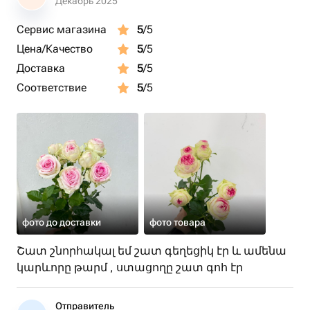
Декабрь 2025
Сервис магазина
5
/5
Цена/Качество
5
/5
Доставка
5
/5
Соответствие
5
/5
фото до доставки
фото товара
Շատ շնորհակալ եմ շատ գեղեցիկ էր և ամենա
կարևորը թարմ , ստացողը շատ գոհ էր
Отправитель