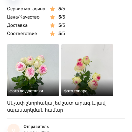
Сервис магазина
5
/5
Цена/Качество
5
/5
Доставка
5
/5
Соответствие
5
/5
фото до доставки
фото товара
Անչափ շնորհակալ եմ շատ արագ և լավ
սպասարկման համար
Отправитель
О