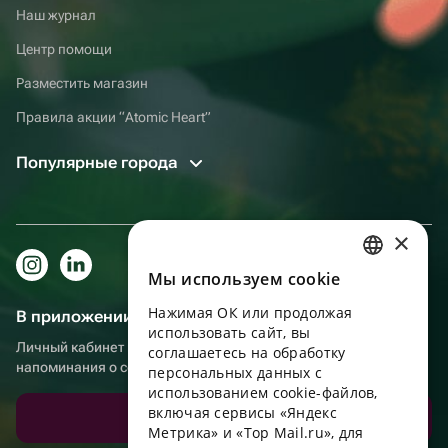
Наш журнал
Центр помощи
Разместить магазин
Правила акции “Atomic Heart”
Популярные города
×
Мы используем сookie
RUSSIAN
Нажимая ОК или продолжая
В приложении еще удобнее!
ENGLISH
использовать сайт, вы
Личный кабинет получателя, больше бонусов за покупки и
UKRAINIAN
соглашаетесь на обработку
напоминания о событиях
персональных данных с
PORTUGUESE
использованием cookie-файлов,
включая сервисы «Яндекс
Скачать приложение
SPANISH
Метрика» и «Top Mail.ru», для