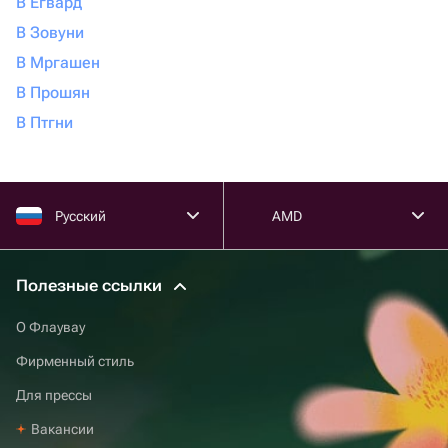
В Егвард
В Зовуни
В Мргашен
В Прошян
В Птгни
Русский
AMD
Полезные ссылки
О Флаувау
Фирменный стиль
Для прессы
Вакансии