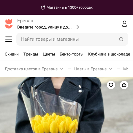
Магазины в 1300+ городах
Ереван
Введите город, улицу и дом доставки
Найти товары и магазины
Скидки
Тренды
Цветы
Бенто-торты
Клубника в шоколаде
Доставка цветов в Ереване
Цветы в Ереване
Моно