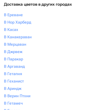
Доставка цветов в других городах
В Ереване
В Нор Харберд
В Касах
В Канакераван
В Мерцаван
В Джрвеж
В Паракар
В Аргаванд
В Гетапня
В Геханист
В Ариндж
В Верин Птхни
В Гетамеч