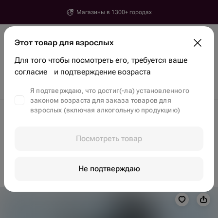
Магазины в 1300+ городах
Ереван
Этот товар для взрослых
Город, улица, дом
Для того чтобы посмотреть его, требуется ваше
Найти товары и магазины
согласие и подтверждение возраста
Скидки
Тренды
Цветы
Бенто-торты
Клубника в шоколаде
Я подтверждаю, что достиг(-ла) установленного
законом возраста для заказа товаров для
взрослых (включая алкогольную продукцию)
Доставка цветов в Ереване
Вкусные наборы в Ереване
Посмотреть товар
Этого товара пока нет, но вы сможете найти
другие
на главной
Не подтверждаю