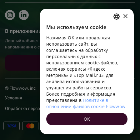
×
Мы используем сookie
RUSSIAN
В приложении еще удобнее!
Нажимая ОК или продолжая
ENGLISH
Личный кабинет получателя, больше бонусов за покупки и
использовать сайт, вы
напоминания о событиях
UKRAINIAN
соглашаетесь на обработку
персональных данных с
PORTUGUESE
использованием cookie-файлов,
Скачать приложение
включая сервисы «Яндекс
SPANISH
Метрика» и «Top Mail.ru», для
анализа использования и
HUNGARIAN
улучшения работы сервисов.
© Flowwow, inc
ITALIAN
Более подробная информация
Условия
представлена в
Политике в
FRENCH
отношении файлов cookie Flowwow
Обработка персональных данных
TURKISH
OK
GERMAN
POLISH