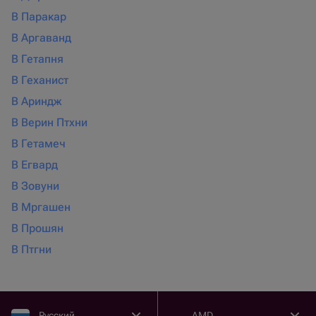
В Паракар
В Аргаванд
В Гетапня
В Геханист
В Ариндж
В Верин Птхни
В Гетамеч
В Егвард
В Зовуни
В Мргашен
В Прошян
В Птгни
Русский
AMD