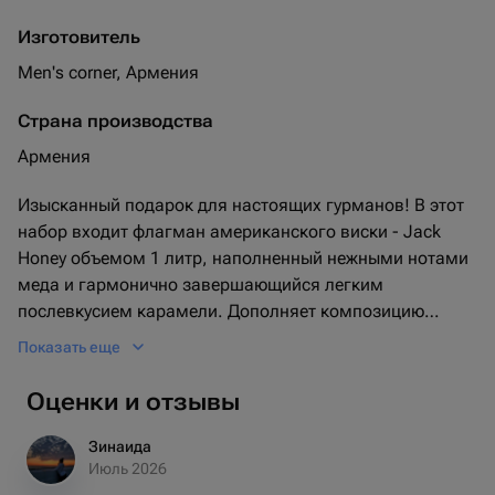
Изготовитель
Men's corner, Армения
Страна производства
Армения
Изысканный подарок для настоящих гурманов! В этот
набор входит флагман американского виски - Jack
Honey объемом 1 литр, наполненный нежными нотами
меда и гармонично завершающийся легким
послевкусием карамели. Дополняет композицию
безупречный шоколад Ferrero Rocher в количестве 14
Показать еще
штук. Каждая конфета - это нежное сочетание орехов и
молочного шоколада, подарившее сладости Ferrero
Оценки и отзывы
Rocher мировую известность. С этим набором любое
торжество станет более ярким и запоминающимся!
Зинаида
Июль 2026