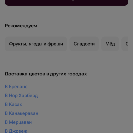
Рекомендуем
Фрукты, ягоды и фреши
Сладости
Мёд
Ор
Доставка цветов в других городах
В Ереване
В Нор Харберд
В Касах
В Канакераван
В Мерцаван
В Джрвеж