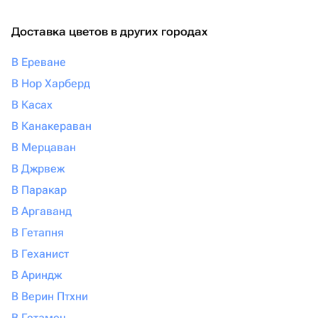
Доставка цветов в других городах
В Ереване
В Нор Харберд
В Касах
В Канакераван
В Мерцаван
В Джрвеж
В Паракар
В Аргаванд
В Гетапня
В Геханист
В Ариндж
В Верин Птхни
В Гетамеч