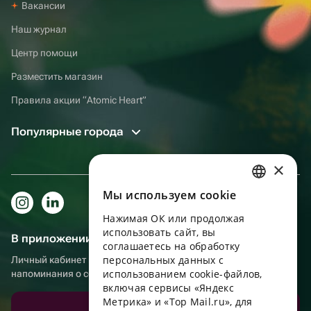
Вакансии
Наш журнал
Центр помощи
Разместить магазин
Правила акции “Atomic Heart”
Популярные города
×
Мы используем сookie
RUSSIAN
Нажимая ОК или продолжая
ENGLISH
использовать сайт, вы
В приложении еще удобнее!
UKRAINIAN
соглашаетесь на обработку
персональных данных с
Личный кабинет получателя, больше бонусов за покупки и
PORTUGUESE
использованием cookie-файлов,
напоминания о событиях
включая сервисы «Яндекс
SPANISH
Метрика» и «Top Mail.ru», для
Скачать приложение