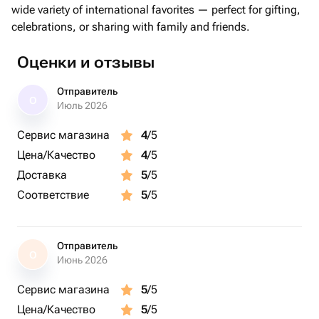
roshen - 1 шт.
wide variety of international favorites — perfect for gifting,
kinder countrykinder chocolate - 2 шт.
celebrations, or sharing with family and friends.
fabiolaraffaello - 4 шт.
Оценки и отзывы
Отправитель
О
Июль 2026
Сервис магазина
4
/5
Цена/Качество
4
/5
Доставка
5
/5
Соответствие
5
/5
Отправитель
О
Июнь 2026
Сервис магазина
5
/5
Цена/Качество
5
/5