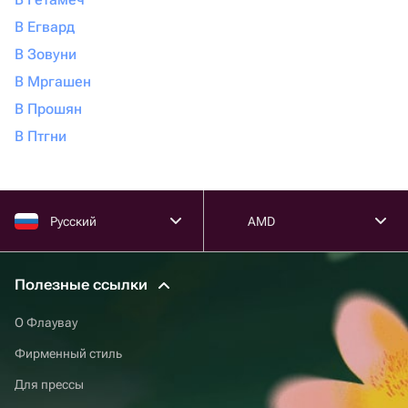
В Егвард
В Зовуни
В Мргашен
В Прошян
В Птгни
Русский
AMD
Полезные ссылки
О Флаувау
Фирменный стиль
Для прессы