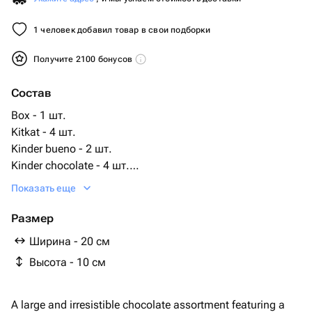
1 человек добавил товар в свои подборки
Получите 2100 бонусов
Состав
Box - 1 шт.
Kitkat - 4 шт.
Kinder bueno - 2 шт.
Kinder chocolate - 4 шт.
Alpen gold - 1 шт.
Показать еще
Milka - 1 шт.
kinder joy - 3 шт.
Размер
oreo - 1 шт.
Ширина - 20 см
bounty - 2 шт.
Высота - 10 см
snickers mini - 5 шт.
milky way mini - 6 шт.
nestle - 3 шт.
A large and irresistible chocolate assortment featuring a