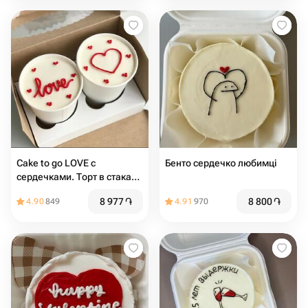
Cake to go LOVE с
Бенто сердечко любимці
сердечками. Торт в стакане
2шт
8 977
֏
8 800
֏
4.90
849
4.91
970