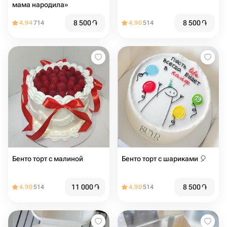
мама народила»
8 500
֏
8 500
֏
4.94
714
4.90
514
Бенто торт с малиной
Бенто торт с шариками 🎈
11 000
֏
8 500
֏
4.90
514
4.90
514