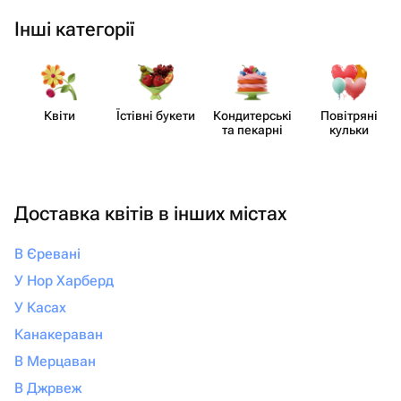
Інші категорії
Квіти
Їстівні букети
Кондит​ерські
Повітряні
та пекарні
кульки
Доставка квітів в інших містах
В Єревані
У Нор Харберд
У Касах
Канакераван
В Мерцаван
В Джрвеж