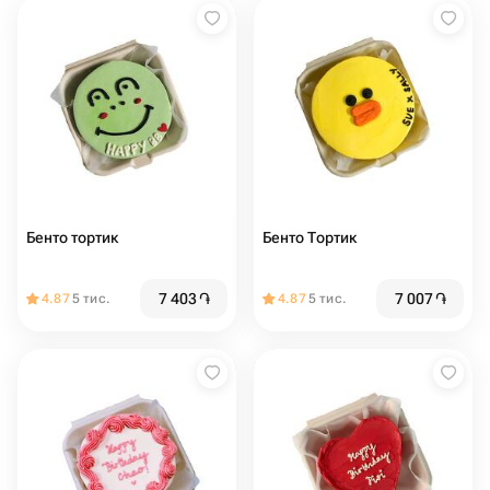
Бенто тортик
Бенто Тортик
7 403
֏
7 007
֏
4.87
5 тис.
4.87
5 тис.