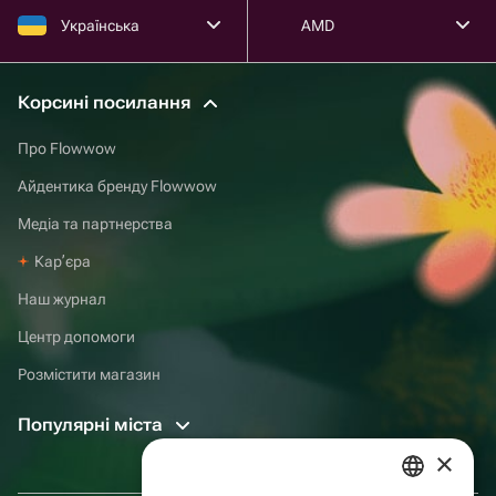
Українська
AMD
Корсині посилання
Про Flowwow
Айдентика бренду Flowwow
Медіа та партнерства
Карʼєра
Наш журнал
Центр допомоги
Розмістити магазин
Популярні міста
×