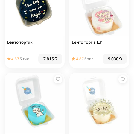
Бенто тортик
Бенто торт з ДР
7 815
֏
9 030
֏
4.87
5 тис.
4.87
5 тис.