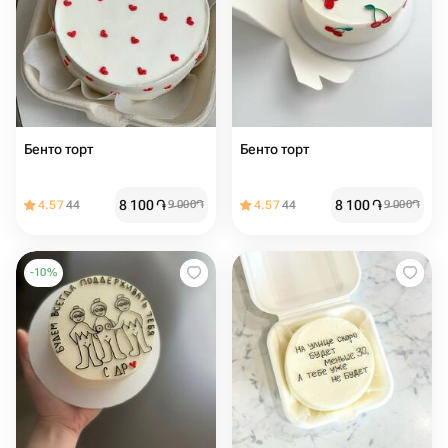
Бенто торт
Бенто торт
8 100
֏
8 100
֏
4.57
44
9 000
֏
4.57
44
9 000
֏
-
10
%