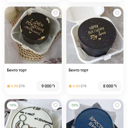
Бенто торт
Бенто торт
9 000
֏
8 000
֏
4.96
276
4.96
276
-
10
%
-
10
%