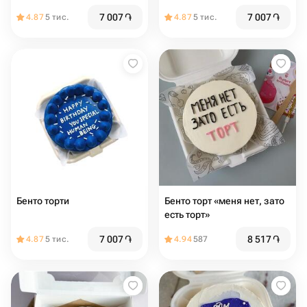
7 007
֏
7 007
֏
4.87
5 тис.
4.87
5 тис.
Бенто торти
Бенто торт «меня нет, зато
есть торт»
7 007
֏
8 517
֏
4.87
5 тис.
4.94
587