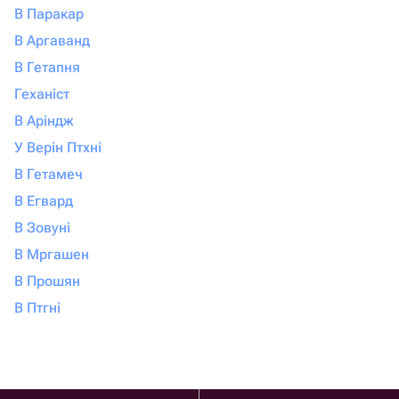
В Паракар
В Аргаванд
В Гетапня
Геханіст
В Аріндж
У Верін Птхні
В Гетамеч
В Егвард
В Зовуні
В Мргашен
В Прошян
В Птгні