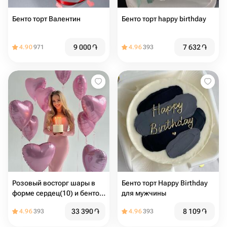
Бенто торт Валентин
Бенто торт happy birthday
9 000
֏
7 632
֏
4.90
971
4.96
393
Розовый восторг шары в
Бенто торт Happy Birthday
форме сердец(10) и бенто
для мужчины
торт макси (надпись любая)
33 390
֏
8 109
֏
4.96
393
4.96
393