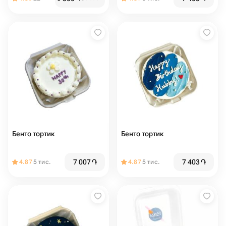
Бенто тортик
Бенто тортик
7 007
֏
7 403
֏
4.87
5 тис.
4.87
5 тис.