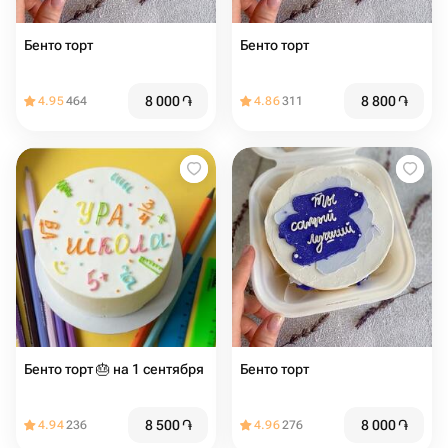
Бенто торт
Бенто торт
8 000
֏
8 800
֏
4.95
464
4.86
311
Бенто торт 🎂 на 1 сентября
Бенто торт
8 500
֏
8 000
֏
4.94
236
4.96
276