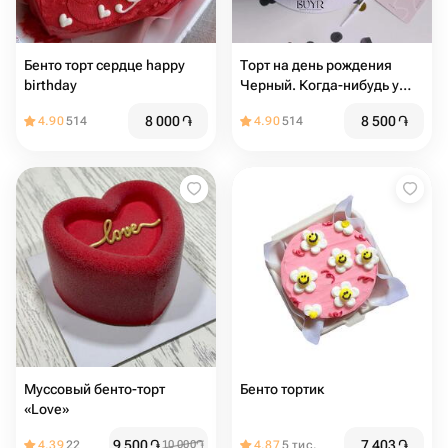
Бенто торт сердце happy
Торт на день рождения
birthday
Черный. Когда-нибудь у
тебя будет додж/ Мерседес
8 000
֏
8 500
֏
4.90
514
4.90
514
/ бмв / ауди. Для мужа,
парня, мужчины, папы
Муссовый бенто-торт
Бенто тортик
«Love»
9 500
֏
7 403
֏
4.39
22
10 000
֏
4.87
5 тис.