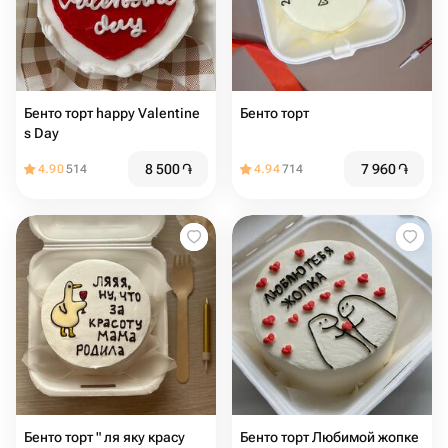
Бенто торт happy Valentine
Бенто торт
s Day
8 500
֏
7 960
֏
4.90
514
4.94
714
Бенто торт " ля яку красу
Бенто торт Любимой жопке