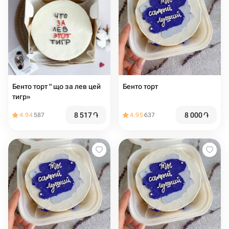
Бенто торт " що за лев цей
Бенто торт
тигр»
8 517
֏
8 000
֏
4.94
587
4.95
637