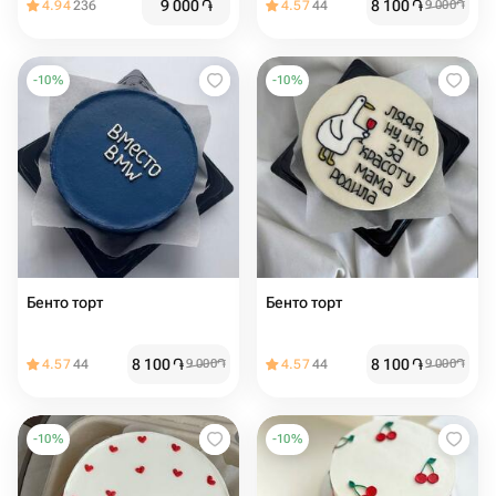
9 000
֏
8 100
֏
4.94
236
4.57
44
9 000
֏
-
10
%
-
10
%
Бенто торт
Бенто торт
8 100
֏
8 100
֏
4.57
44
9 000
֏
4.57
44
9 000
֏
-
10
%
-
10
%