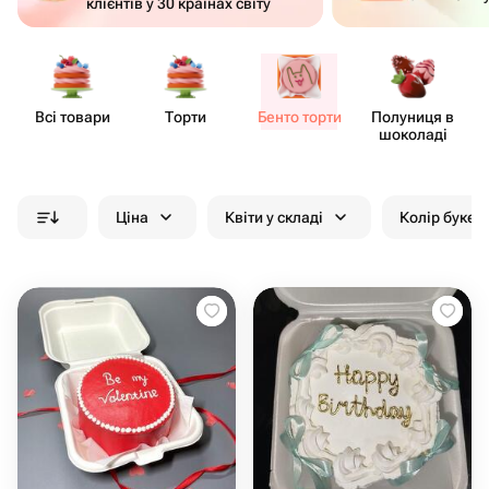
клієнтів у 30 країнах світу
Всі товари
Торти
Бенто торти
Полуниця в
шоколаді
Ціна
Квіти у складі
Колір букет