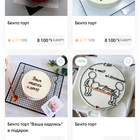
Бенто торт
Бенто торт
8 100
֏
8 100
֏
4.77
109
9 000
֏
4.77
109
9 000
֏
-
10
%
Бенто торт "Ваша надпись"
Бенто торт
в подарок