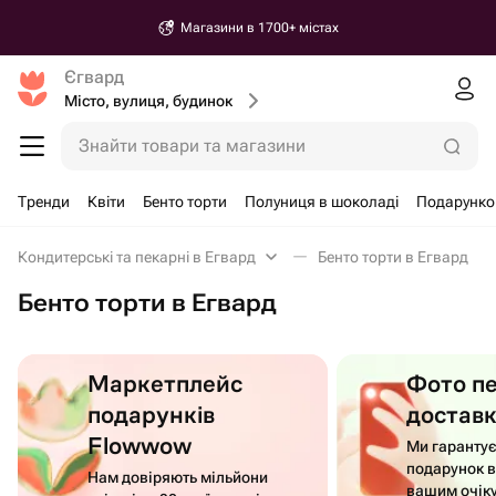
Магазини в 1700+ містах
Єгвард
Місто, вулиця, будинок
Знайти товари та магазини
Тренди
Квіти
Бенто торти
Полуниця в шоколаді
Подарунко
Кондитерські та пекарні в Егвард
Бенто торти в Егвард
Бенто торти в Егвард
Маркетплейс
Фото п
подарунків
достав
Flowwow
Ми гаранту
подарунок в
Нам довіряють мільйони
вашим очік