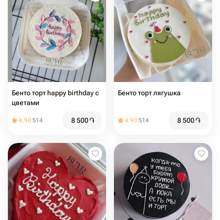
Бенто торт happy birthday с
Бенто торт лягушка
цветами
8 500
֏
8 500
֏
4.90
514
4.90
514