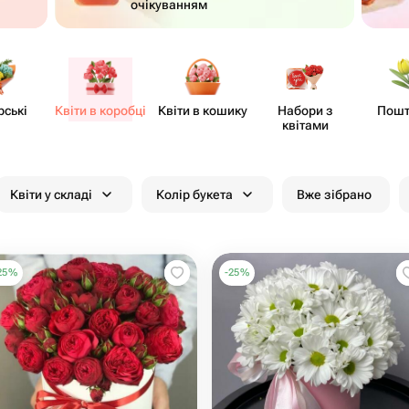
очікуванням
рські
Квіти в коробці
Квіти в кошику
Набори з
Пошт
квітами
Квіти у складі
Колір букета
Вже зібрано
25
%
-
25
%