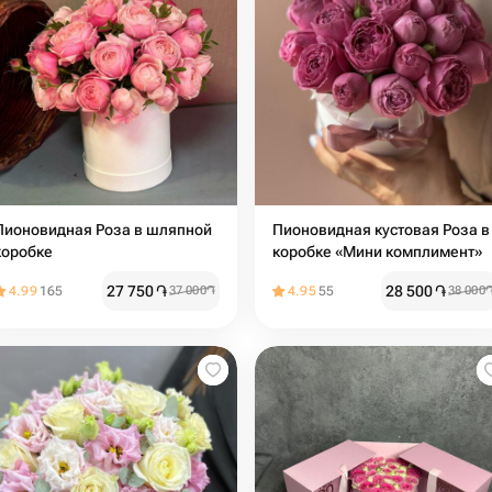
Пионовидная Роза в шляпной
Пионовидная кустовая Роза в
коробке
коробке «Мини комплимент»
27 750
֏
28 500
֏
4.99
165
37 000
֏
4.95
55
38 000