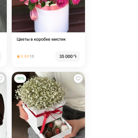
Цветы в коробке мистик
35 000
֏
5.00
13
-
25
%