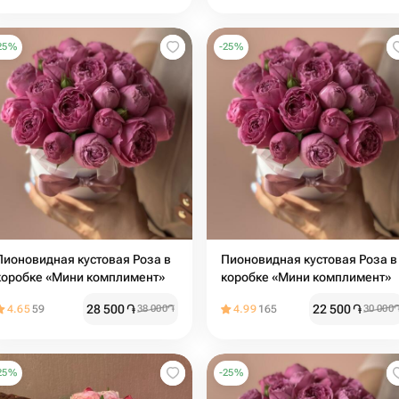
25
%
-
25
%
Пионовидная кустовая Роза в
Пионовидная кустовая Роза в
коробке «Мини комплимент»
коробке «Мини комплимент»
28 500
֏
22 500
֏
4.65
59
38 000
֏
4.99
165
30 000
25
%
-
25
%