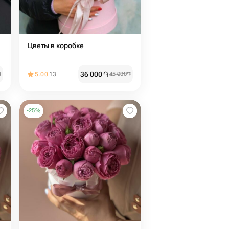
Цветы в коробке
36 000
֏
֏
5.00
13
45 000
֏
-
25
%