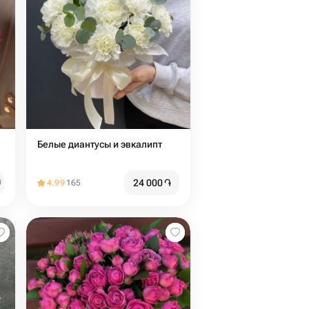
Белые диантусы и эвкалипт
24 000
֏
֏
4.99
165