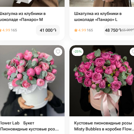
Шкатулка из клубники в
Шкатулка из клубники в
шоколаде «Панаро» М
шоколаде «Панаро» L
41 000
֏
48 750
֏
4.99
165
4.99
165
65 000
-
25
%
Flower Lab Букет
Кустовые пионовидные розы
«Пионовидные кустовые розы
Misty Bubbles в коробке Flowe