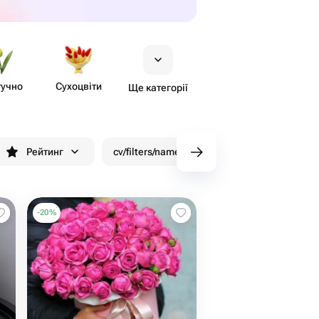
учно
Сухоцвіти
Ще категорії
Рейтинг
cv/filters/name_fast_delivery
Знижки
-
20
%