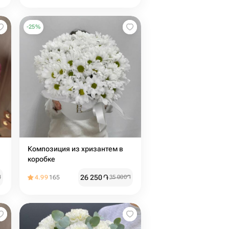
-
25
%
Композиция из хризантем в
коробке
26 250
֏
֏
4.99
165
35 000
֏