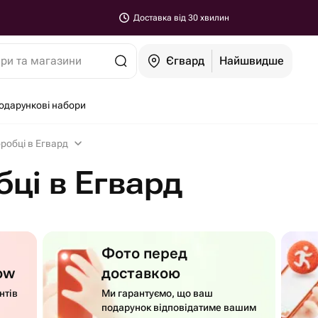
Доставка від 30 хвилин
ари та магазини
Єгвард
Найшвидше
одарункові набори
оробці в Егвард
бці в Егвард
Фото перед
ow
доставкою
нтів
Ми гарантуємо, що ваш
подарунок відповідатиме вашим