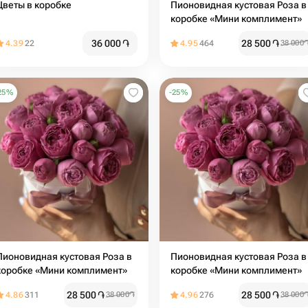
Цветы в коробке
Пионовидная кустовая Роза в
коробке «Мини комплимент»
36 000
֏
28 500
֏
4.39
22
4.95
464
38 000
25
%
-
25
%
Пионовидная кустовая Роза в
Пионовидная кустовая Роза в
коробке «Мини комплимент»
коробке «Мини комплимент»
28 500
֏
28 500
֏
4.86
311
38 000
֏
4.96
276
38 000