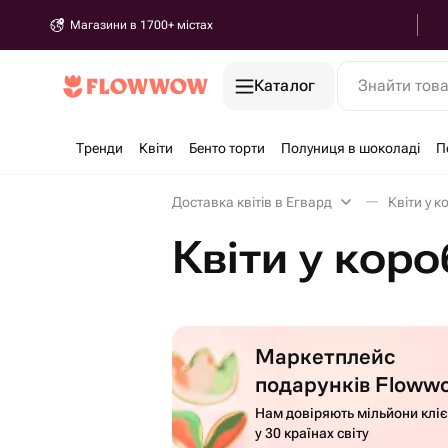
Магазини в 1700+ містах
Каталог
Знайти тов
Тренди
Квіти
Бенто торти
Полуниця в шоколаді
П
Доставка квітів в Егвард
Квіти у к
Квіти у коро
Маркетплейс
подарунків Floww
Нам довіряють мільйони кліє
у 30 країнах світу