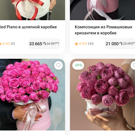
Red Piano в шляпной каробке
Композиция из Ромашковых
хризантем в коробке
33 665
֏
21 000
֏
4.95
55
44 887
֏
4.99
165
28 000
-
25
%