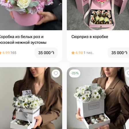
Коробка из белых роз и
Сюрприз в коробке
розовой нежной эустомы
35 000
֏
35 000
֏
4.99
165
4.98
1 тис.
-
25
%