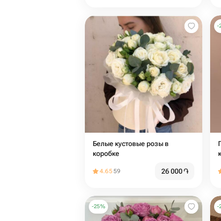
-
Белые кустовые розы в
коробке
26 000
֏
4.65
59
-
25
%
-