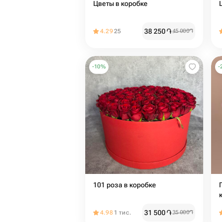
Цветы в коробке
38 250
֏
4.29
25
45 000
֏
-
10
%
-
101 роза в коробке
31 500
֏
4.98
1 тис.
35 000
֏