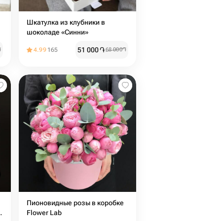
Шкатулка из клубники в
шоколаде «Синни»
51 000
֏
֏
4.99
165
68 000
֏
Пионовидные розы в коробке
r
Flower Lab