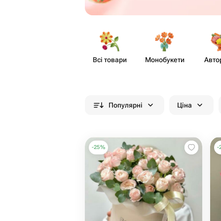
Всі товари
Моно​букети
Авто
Популярні
Ціна
-
25
%
-