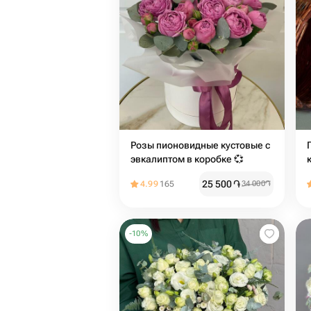
Розы пионовидные кустовые с
эвкалиптом в коробке 💞
25 500
֏
4.99
165
34 000
֏
-
10
%