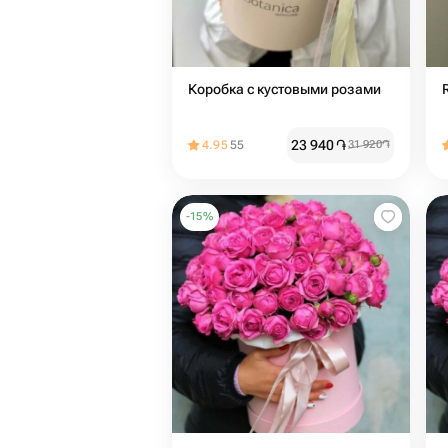
Коробка с кустовыми розами
23 940
֏
4.95
55
31 920
֏
-
15
%