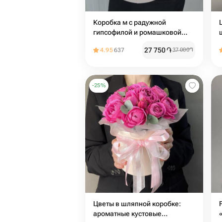
Коробка м с радужной
гипсофилой и ромашковой
хризантемой
27 750
֏
4.95
637
37 000
֏
-
25
%
Цветы в шляпной коробке:
ароматные кустовые