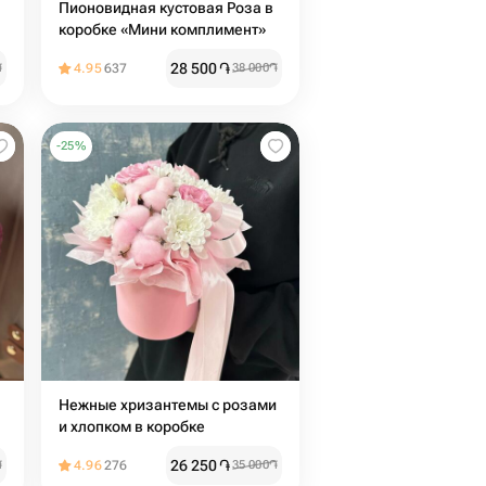
Пионовидная кустовая Роза в
коробке «Мини комплимент»
28 500
֏
֏
4.95
637
38 000
֏
-
25
%
Нежные хризантемы с розами
и хлопком в коробке
26 250
֏
֏
4.96
276
35 000
֏