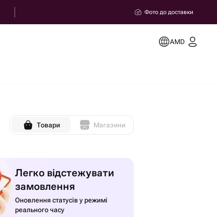
Фото до доставки
AMD
Товари
Магазини
Легко відстежувати
замовлення
Оновлення статусів у режимі
реального часу