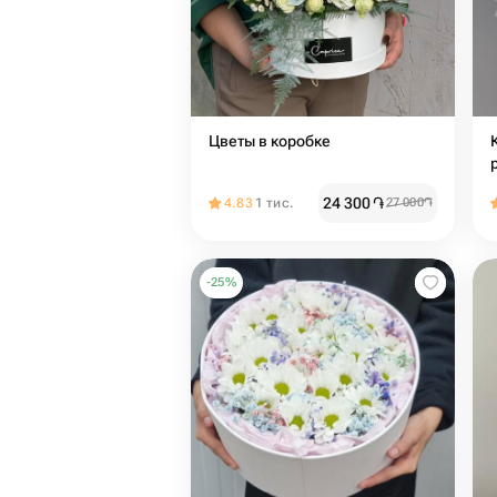
Цветы в коробке
24 300
֏
4.83
1 тис.
27 000
֏
-
25
%