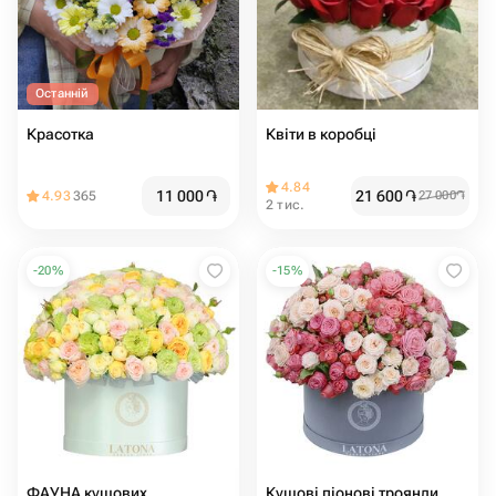
Останній
Красотка
Квіти в коробці
4.84
11 000
֏
21 600
֏
4.93
365
27 000
֏
2 тис.
-
20
%
-
15
%
ФАУНА кущових
Кущові піонові троянди