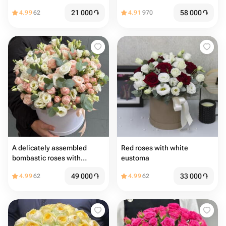
клубникой в шоколаде
21 000
֏
58 000
֏
4.99
62
4.91
970
A delicately assembled
Red roses with white
bombastic roses with
eustoma
lisianthus and eucalyptus
49 000
֏
33 000
֏
4.99
62
4.99
62