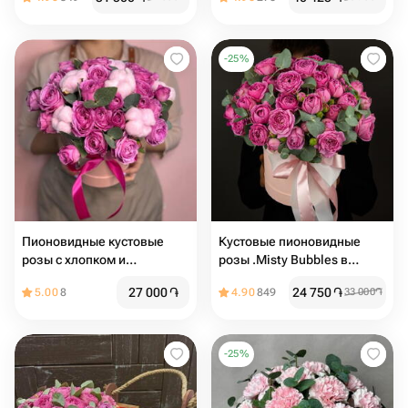
-
25
%
Пионовидные кустовые
Кустовые пионовидные
розы с хлопком и
розы .Misty Bubbles в
эвкалиптом в коробке
коробке
27 000
֏
24 750
֏
5.00
8
4.90
849
33 000
֏
-
25
%