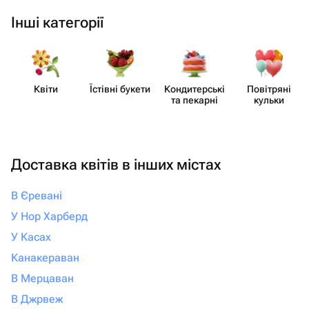
Інші категорії
Квіти
Їстівні букети
Кондит​ерські
Повітряні
та пекарні
кульки
Доставка квітів в інших містах
В Єревані
У Нор Харберд
У Касах
Канакераван
В Мерцаван
В Джрвеж