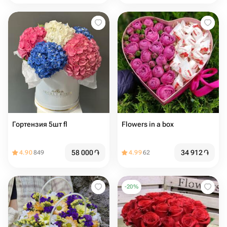
Гортензия 5шт fl
Flowers in a box
58 000
֏
34 912
֏
4.90
849
4.99
62
-
20
%