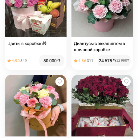
Цветы в коробке 🎁 ️
Диантусы с эвкалиптом в
шляпной коробке
50 000
֏
24 675
֏
4.90
849
4.86
311
32 900
֏