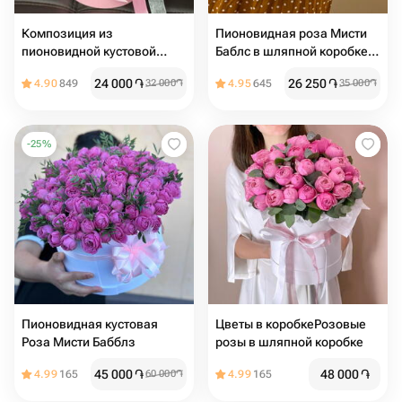
Композиция из
Пионовидная роза Мисти
пионовидной кустовой
Баблс в шляпной коробке
розы
😍
24 000
֏
26 250
֏
4.90
849
32 000
֏
4.95
645
35 000
֏
-
25
%
Пионовидная кустовая
Цветы в коробкеРозовые
Роза Мисти Бабблз
розы в шляпной коробке
45 000
֏
48 000
֏
4.99
165
60 000
֏
4.99
165