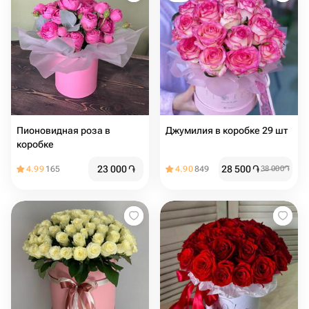
Пионовидная роза в
Джумилия в коробке 29 шт
коробке
23 000
֏
28 500
֏
4.99
165
4.90
849
38 000
֏