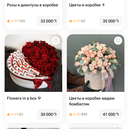
Розы и диантусы в коробке
Цветы в коробке ⚘️
33 000
֏
35 000
֏
4.99
165
4.99
62
Flowers in a box 🌹
Цветы в коробке мадам
бомбастик️️
30 000
֏
41 000
֏
4.99
62
4.90
849