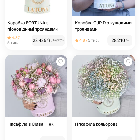
Коробка FORTUNA з
Коробка CUPID з кущовими
піоновіднимі трояндами
трояндами
4.87
28 436
֏
28 210
֏
31 595
֏
4.87
5 тис.
5 тис.
Гіпсафіла з Сілва Пінк
Гіпсафіла кольорова