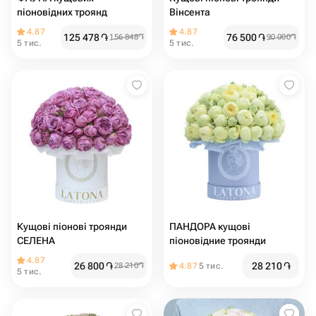
піоновідних троянд
Вінсента
4.87
4.87
125 478
֏
76 500
֏
156 848
֏
90 000
֏
5 тис.
5 тис.
Кущові піонові троянди
ПАНДОРА кущові
СЕЛЕНА
піоновідние троянди
4.87
26 800
֏
28 210
֏
28 210
֏
4.87
5 тис.
5 тис.