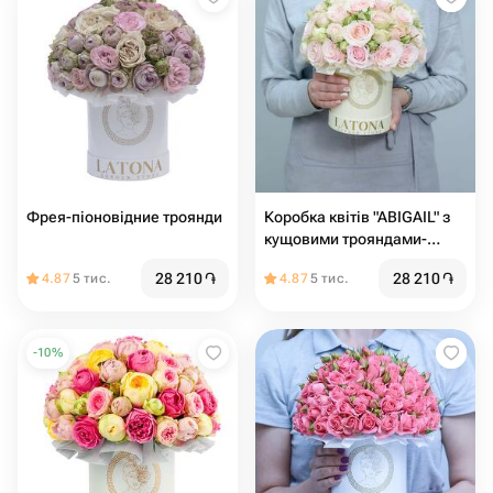
Фрея-піоновідние троянди
Коробка квітів "ABIGAIL" з
кущовими трояндами-
Latona Flowers
28 210
֏
28 210
֏
4.87
5 тис.
4.87
5 тис.
-
10
%