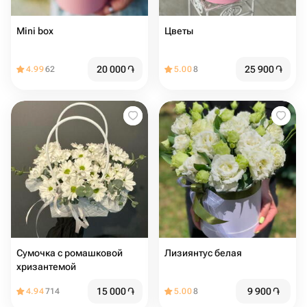
Mini box
Цветы
20 000
֏
25 900
֏
4.99
62
5.00
8
Сумочка с ромашковой
Лизиянтус белая
хризантемой
15 000
֏
9 900
֏
4.94
714
5.00
8