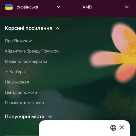
Українська
AMD
Корсині посилання
Про Flowwow
Айдентика бренду Flowwow
Медіа та партнерства
Карʼєра
Наш журнал
Центр допомоги
Розмістити магазин
Популярні міста
×