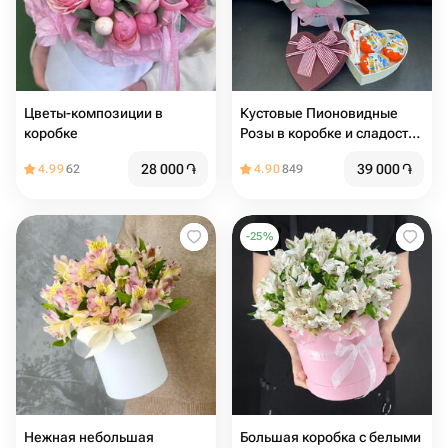
Цветы-композиции в
Кустовые Пионовидные
коробке
Розы в коробке и сладости
в коробке киндер сюрприз
28 000
֏
39 000
֏
4.99
62
4.90
849
-
25
%
Нежная небольшая
Большая коробка с белыми