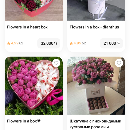
Flowers in a heart box
Flowers in a box - dianthus
32 000
֏
21 000
֏
4.99
62
4.99
62
Flowers in a box💗
Шкатулка с пионовидными
кустовыми розами и