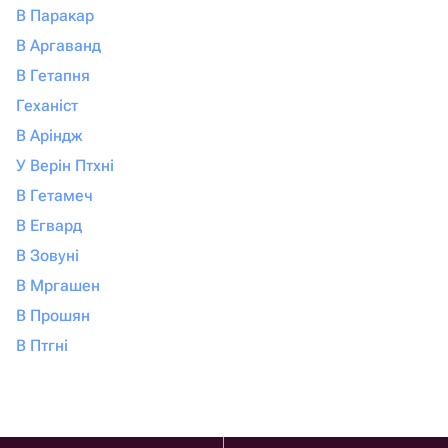
В Паракар
В Аргаванд
В Гетапня
Геханіст
В Аріндж
У Верін Птхні
В Гетамеч
В Егвард
В Зовуні
В Мргашен
В Прошян
В Птгні