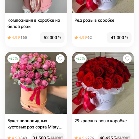
Композиция в коробке из
Ред розы в коробке
белой розы
52 000
֏
41 000
֏
4.99
165
4.99
62
-
25
%
-
25
%
Букет пионовидных
29 красных роз в коробке
кустовых роз сорта Misty
Bubbles в шляпной коробке
31 500
֏
40 425
֏
4.90
849
42 000
֏
4.96
276
53 900
֏