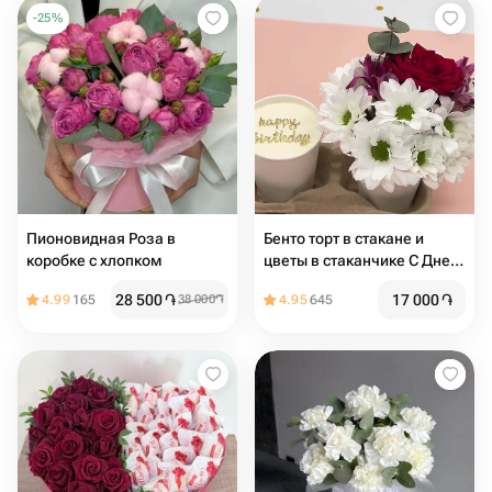
-
25
%
Пионовидная Роза в
Бенто торт в стакане и
коробке с хлопком
цветы в стаканчике С Днем
Рождения (хризантема,
28 500
֏
17 000
֏
4.99
165
38 000
֏
4.95
645
альстромерия, роза)