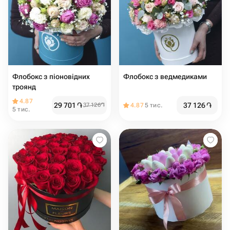
Флобокс з піоновідних
Флобокс з ведмедиками
троянд
4.87
29 701
֏
37 126
֏
37 126
֏
4.87
5 тис.
5 тис.