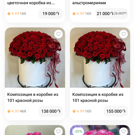
цветочная коробка из
альстромериями
альстромерий
19 000
֏
21 000
֏
4.99
165
4.99
165
28 000
֏
Композиция в коробке из
Композиция в коробке из
101 красной розы
101 красной розы
138 000
֏
155 000
֏
4.95
468
4.99
165
-
25
%