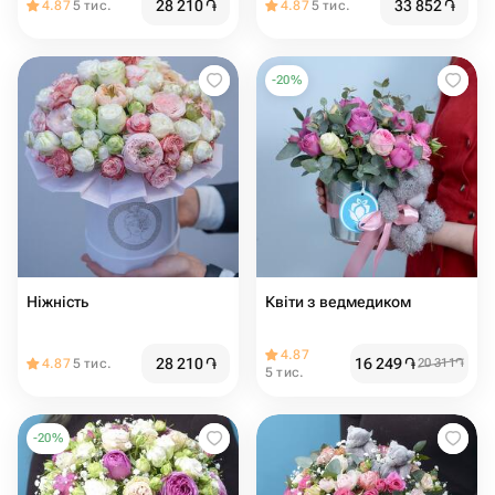
28 210
֏
33 852
֏
4.87
5 тис.
4.87
5 тис.
-
20
%
Ніжність
Квіти з ведмедиком
4.87
28 210
֏
16 249
֏
4.87
5 тис.
20 311
֏
5 тис.
-
20
%