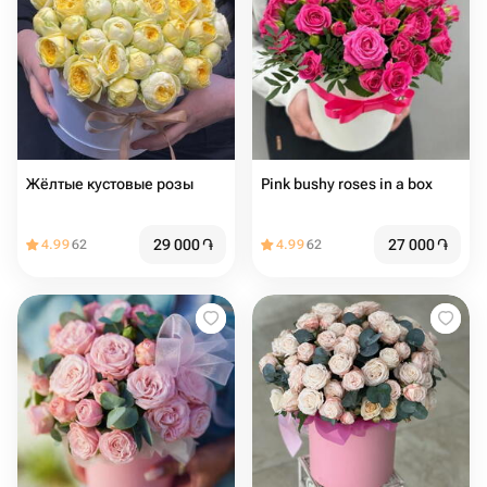
Жёлтые кустовые розы
Pink bushy roses in a box
29 000
֏
27 000
֏
4.99
62
4.99
62