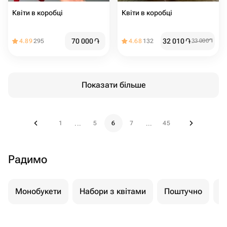
Квіти в коробці
Квіти в коробці
70 000
֏
32 010
֏
4.89
295
4.68
132
33 000
֏
Показати більше
1
5
6
7
45
...
...
Радимо
Монобукети
Набори з квітами
Поштучно
К