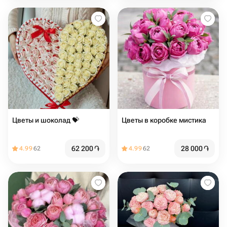
Цветы и шоколад 💝
Цветы в коробке мистика
62 200
֏
28 000
֏
4.99
62
4.99
62