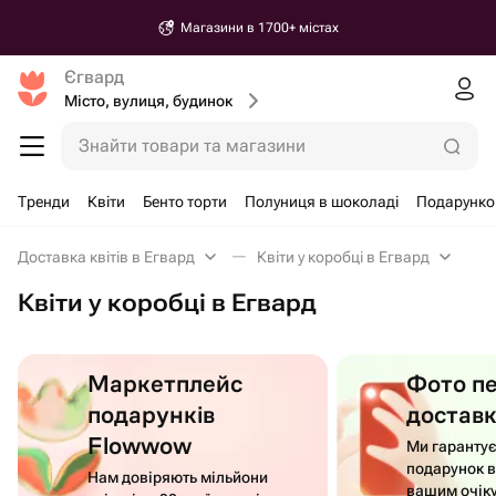
Магазини в 1700+ містах
Єгвард
Місто, вулиця, будинок
Знайти товари та магазини
Тренди
Квіти
Бенто торти
Полуниця в шоколаді
Подарунко
Доставка квітів в Егвард
Квіти у коробці в Егвард
Квіти у коробці в Егвард
Маркетплейс
Фото п
подарунків
достав
Flowwow
Ми гаранту
подарунок в
Нам довіряють мільйони
вашим очік