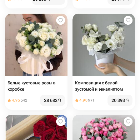
Белые кустовые розы в
Композиция с белой
коробке
эустомой и эвкалиптом
28 682
֏
20 393
֏
4.95
542
4.90
971