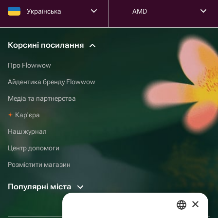
Українська
AMD
Корсині посилання
Про Flowwow
Айдентика бренду Flowwow
Медіа та партнерства
Карʼєра
Наш журнал
Центр допомоги
Розмістити магазин
Популярні міста
×