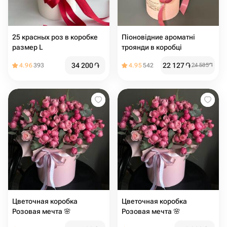
25 красных роз в коробке
Піоновідние ароматні
размер L
троянди в коробці
34 200
֏
22 127
֏
4.96
393
4.95
542
24 585
֏
Цветочная коробка
Цветочная коробка
Розовая мечта 🌸
Розовая мечта 🌸