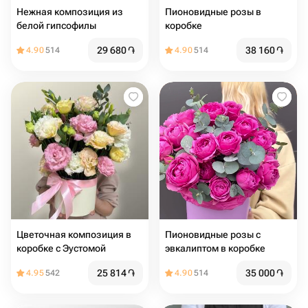
Нежная композиция из
Пионовидные розы в
белой гипсофилы
коробке
29 680
֏
38 160
֏
4.90
514
4.90
514
Цветочная композиция в
Пионовидные розы с
коробке с Эустомой
эвкалиптом в коробке
25 814
֏
35 000
֏
4.95
542
4.90
514