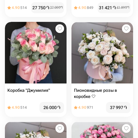
нежной розой️
27 750
֏
31 421
֏
4.90
514
37 000
֏
4.90
849
41 895
֏
Коробка "Джумилия"
Пионовидные розы в
коробке 🤍
26 000
֏
37 997
֏
4.90
514
4.90
971