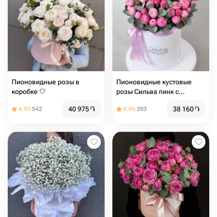
Пионовидные розы в
Пионовидные кустовые
коробке 🤍
розы Сильва пинк с
эвкалиптом в шляпной
40 975
֏
38 160
֏
4.95
542
4.96
393
коробке