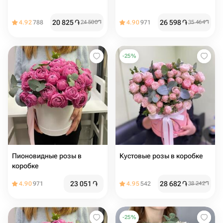
20 825
֏
26 598
֏
4.92
788
24 500
֏
4.90
971
35 464
֏
-
25
%
Пионовидные розы в
Кустовые розы в коробке
коробке
23 051
֏
28 682
֏
4.90
971
4.95
542
38 242
֏
-
25
%