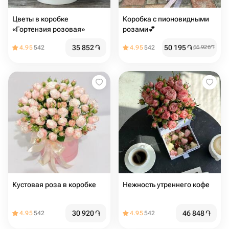
Цветы в коробке
Коробка с пионовидными
«Гортензия розовая»
розами💕
35 852
֏
50 195
֏
4.95
542
4.95
542
66 926
֏
Кустовая роза в коробке
Нежность утреннего кофе
30 920
֏
46 848
֏
4.95
542
4.95
542