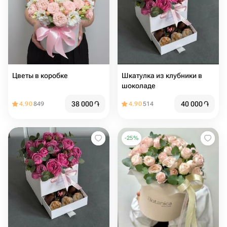
Цветы в коробке
Шкатулка из клубники в
шоколаде
38 000
֏
40 000
֏
4.90
849
4.90
514
-
25
%