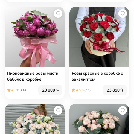
Пионовидные розы мисти
Розы красные в коробке с
бабблс в коробке
эвкалиптом
20 000
֏
23 850
֏
4.96
393
4.96
393