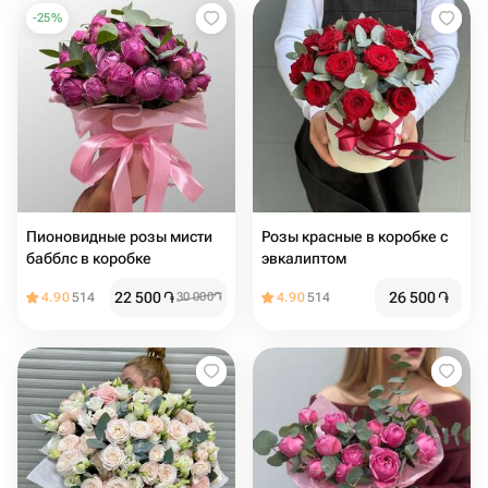
-
25
%
Пионовидные розы мисти
Розы красные в коробке с
бабблс в коробке
эвкалиптом
22 500
֏
26 500
֏
4.90
514
30 000
֏
4.90
514