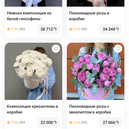
Нежная композиция из
Пионовидные розы в
белой гипсофилы
коробке
26 712
֏
34 344
֏
4.96
393
4.96
393
Композиция хризантемы в
Пионовидные розы с
коробке
эвкалиптом в коробке
22 000
֏
27 666
֏
4.96
393
4.96
393