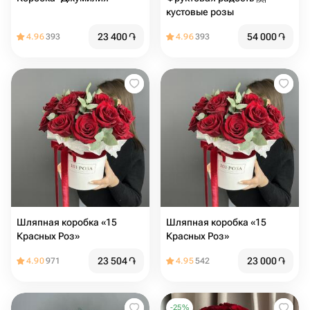
кустовые розы
23 400
֏
54 000
֏
4.96
393
4.96
393
Шляпная коробка «15
Шляпная коробка «15
Красных Роз»
Красных Роз»
23 504
֏
23 000
֏
4.90
971
4.95
542
-
25
%