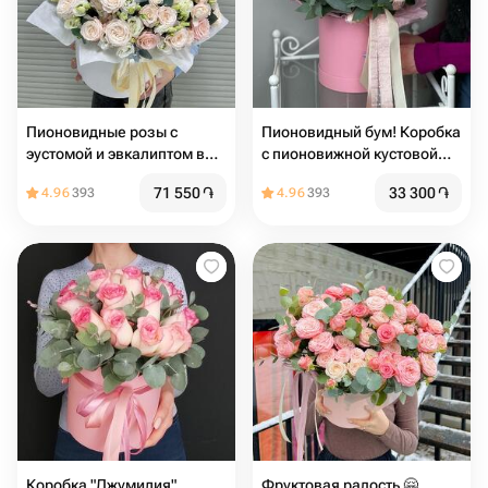
Пионовидные розы с
Пионовидный бум! Коробка
эустомой и эвкалиптом в
с пионовижной кустовой
коробке
нежной розой️
71 550
֏
33 300
֏
4.96
393
4.96
393
Коробка "Джумилия"
Фруктовая радость 🤗