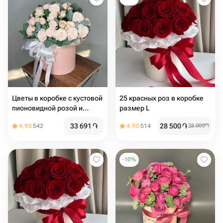
Цветы в коробке с кустовой
25 красных роз в коробке
пионовидной розой и
размер L
эвкалиптом
33 691
֏
28 500
֏
4.95
542
4.90
514
38 000
֏
-
10
%