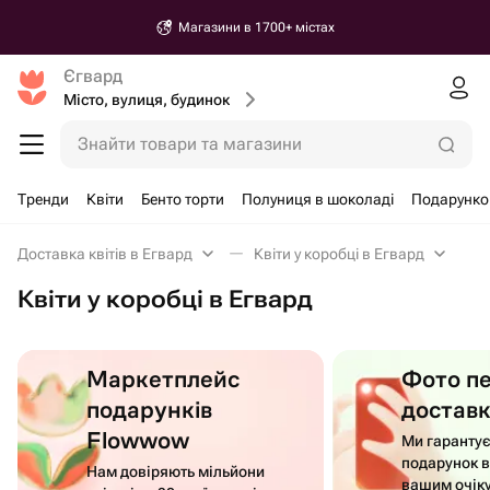
Магазини в 1700+ містах
Єгвард
Місто, вулиця, будинок
Знайти товари та магазини
Тренди
Квіти
Бенто торти
Полуниця в шоколаді
Подарунко
Доставка квітів в Егвард
Квіти у коробці в Егвард
Квіти у коробці в Егвард
Маркетплейс
Фото п
подарунків
достав
Flowwow
Ми гаранту
подарунок в
Нам довіряють мільйони
вашим очік