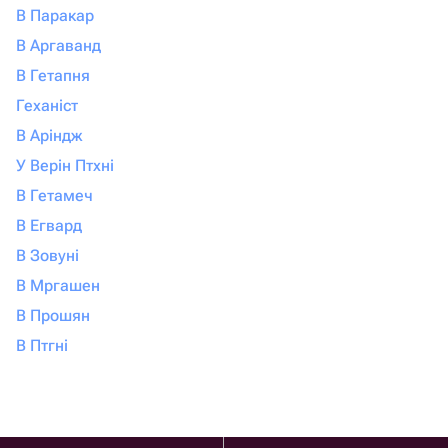
В Паракар
В Аргаванд
В Гетапня
Геханіст
В Аріндж
У Верін Птхні
В Гетамеч
В Егвард
В Зовуні
В Мргашен
В Прошян
В Птгні