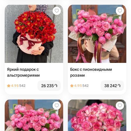
Яркий подарок с
Бокс с пионовидными
альстромериями
розами
26 235
֏
38 242
֏
4.95
542
4.95
542