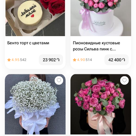
Бенто торт с цветами
Пионовидные кустовые
розы Сильва пинк с
эвкалиптом в шляпной
23 902
֏
42 400
֏
4.95
542
4.90
514
коробке