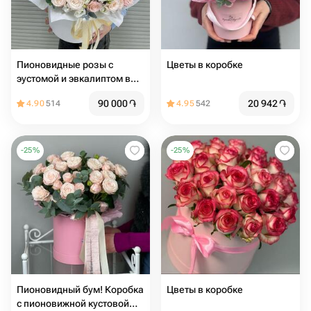
Пионовидные розы с
Цветы в коробке
эустомой и эвкалиптом в
коробке
90 000
֏
20 942
֏
4.90
514
4.95
542
-
25
%
-
25
%
Пионовидный бум! Коробка
Цветы в коробке
с пионовижной кустовой