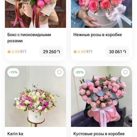
Бокс с пионовидными
Нежные розы в коробке
розами
29 260
֏
30 061
֏
4.90
971
4.90
971
-
15
%
-
25
%
Karin ka
Кустовые розы в коробке