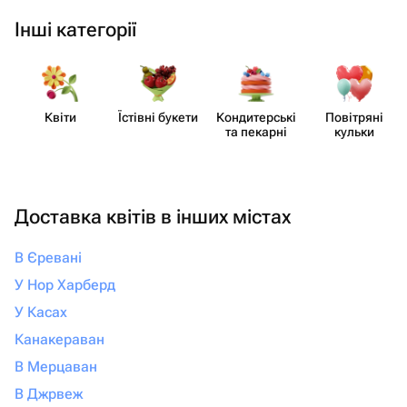
Інші категорії
Квіти
Їстівні букети
Кондит​ерські
Повітряні
та пекарні
кульки
Доставка квітів в інших містах
В Єревані
У Нор Харберд
У Касах
Канакераван
В Мерцаван
В Джрвеж