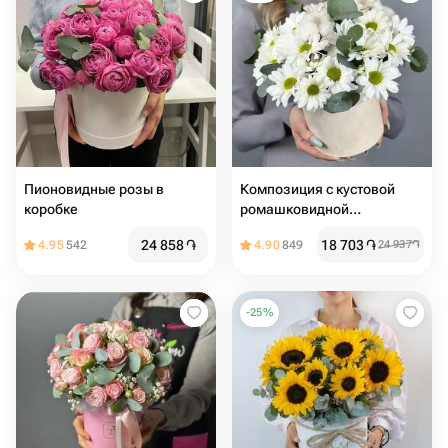
Пионовидные розы в
Композиция с кустовой
коробке
ромашковидной
хризантемой, эвкалиптом и
24 858
֏
18 703
֏
4.95
542
4.90
849
24 937
֏
хлопком в бархатной
коробке
-
25
%