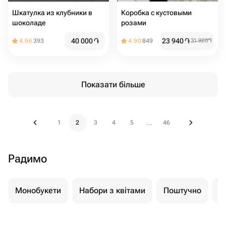
Шкатулка из клубники в
Коробка с кустовыми
шоколаде
розами
40 000
֏
23 940
֏
4.96
393
4.90
849
31 920
֏
Показати більше
1
2
3
4
5
46
...
Радимо
Монобукети
Набори з квітами
Поштучно
К