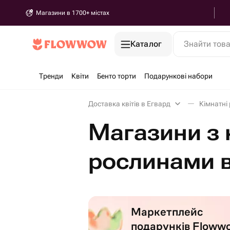
Магазини в 1700+ містах
Каталог
Знайти тов
Тренди
Квіти
Бенто торти
Подарункові набори
Доставка квітів в Егвард
Кімнатні
Магазини з
рослинами в
Маркетплейс
подарунків Floww