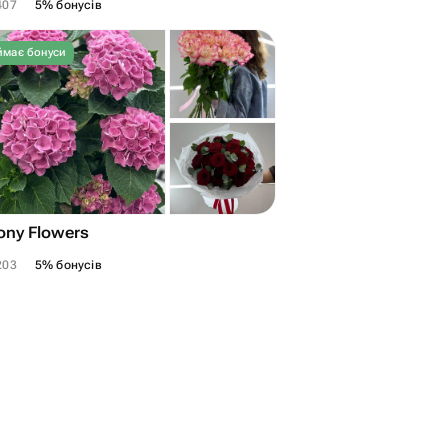
407
5% бонусів
має бонуси
ny Flowers
203
5% бонусів