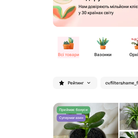
Нам довіряють мільйони кліє
у 30 країнах світу
Всі товари
Вазонки
Орх
Рейтинг
cv/filters/name_
Приймає бонуси
Супермагазин