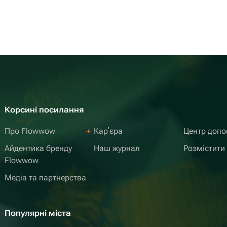
Корсині посилання
Про Flowwow
Карʼєра
Центр доп
Айдентика бренду
Наш журнал
Розмістити
Flowwow
Медіа та партнерства
Популярні міста