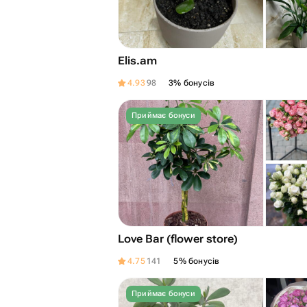
Elis.am
4.93
98
3% бонусів
Приймає бонуси
Love Bar (flower store)
4.75
141
5% бонусів
Приймає бонуси