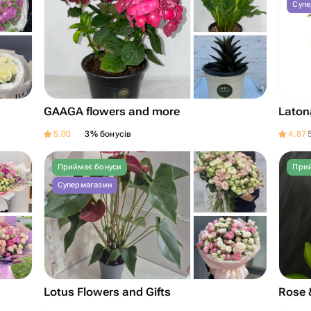
Супе
GAAGA flowers and more
Laton
5.00
3% бонусів
4.87
Приймає бонуси
Прий
Супермагазин
Lotus Flowers and Gifts
Rose 