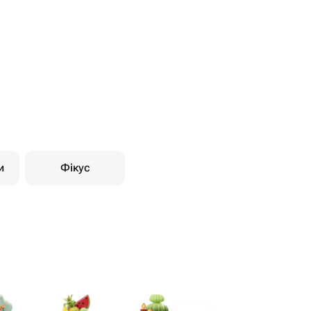
и
Фікус