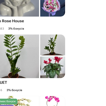
 Rose House
383
3% бонусів
UET
16
3% бонусів
має бонуси