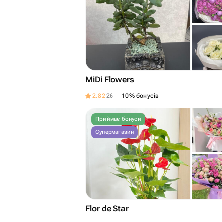
MiDi Flowers
2.82
26
10% бонусів
Приймає бонуси
Супермагазин
Flor de Star