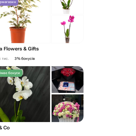
рмагазин
a Flowers & Gifts
5 тис.
3% бонусів
має бонуси
& Co