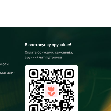
В застосунку зручніше!
Оплата бонусами, самовивіз,
зручний чат підтримки
омоги
 магазин