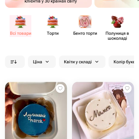
клієнтів у 30 країнах світу
Всі товари
Торти
Бенто торти
Полуниця в
шоколаді
Ціна
Квіти у складі
Колір букет