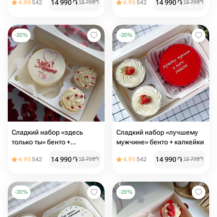
14 990
֏
14 990
֏
4.95
542
18 738
֏
4.95
542
18 738
֏
-
20
%
-
20
%
Сладкий набор «здесь
Сладкий набор «лучшему
только ты» бенто +
мужчине» бенто + капкейки
капкейки
14 990
֏
14 990
֏
4.95
542
18 738
֏
4.95
542
18 738
֏
-
20
%
-
20
%