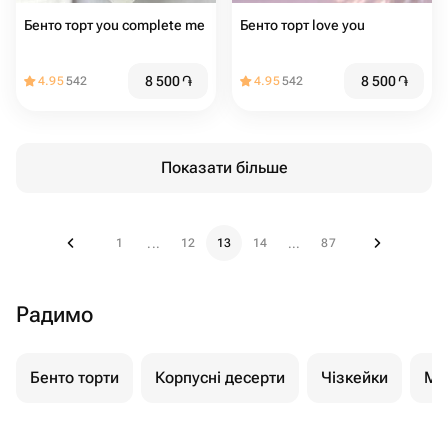
Бенто торт you complete me
Бенто торт love you
8 500
֏
8 500
֏
4.95
542
4.95
542
Показати більше
1
12
13
14
87
...
...
Радимо
Бенто торти
Корпусні десерти
Чізкейки
Мо