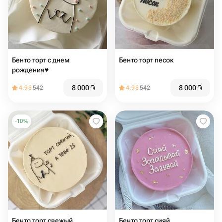
Бенто торт с днем
Бенто торт песок
рождения♥️
8 000
֏
8 000
֏
4.95
542
4.95
542
-
10
%
Бенто торт свежый
Бенто торт сияй