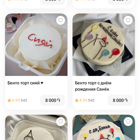
Бенто торт сияй ♥️
Бенто торт с днём
рождения Санёк
8 000
֏
8 000
֏
4.95
542
4.95
542