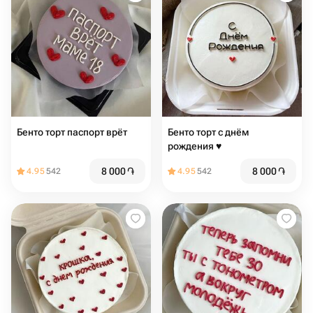
Бенто торт паспорт врёт
Бенто торт с днём
рождения ♥️
8 000
֏
8 000
֏
4.95
542
4.95
542