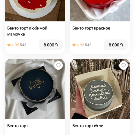
Бенто торт любимой
Бенто торт красное
мамочке
8 000
֏
8 000
֏
4.95
542
4.95
542
Бенто торт
Бенто торт 🍰 💋