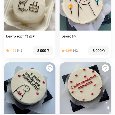
Бенто торт 🎂 🍰♥️
Бенто 🎂
8 000
֏
8 000
֏
4.95
542
4.95
542