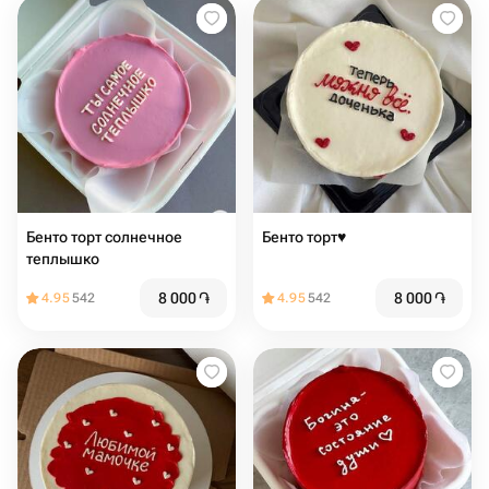
Бенто торт солнечное
Бенто торт♥️
теплышко
8 000
֏
8 000
֏
4.95
542
4.95
542