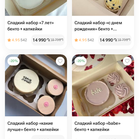
Сладкий набор «7 лет»
Сладкий набор «с днем
бенто + капкейки
рождения» бенто +
капкейки
14 990
֏
14 990
֏
4.95
542
18 738
֏
4.95
542
18 738
֏
-
20
%
-
20
%
Сладкий набор «какие
Сладкий набор «babe»
лучше» бенто + капкейки
бенто + капкейки