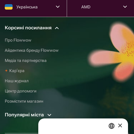
Українська
AMD
Корсині посилання
Про Flowwow
Айдентика бренду Flowwow
Медіа та партнерства
Карʼєра
Наш журнал
Центр допомоги
Розмістити магазин
Популярні міста
×