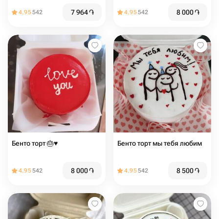
7 964
֏
8 000
֏
4.95
542
4.95
542
Бенто торт 🎂♥️
Бенто торт мы тебя любим
8 000
֏
8 500
֏
4.95
542
4.95
542