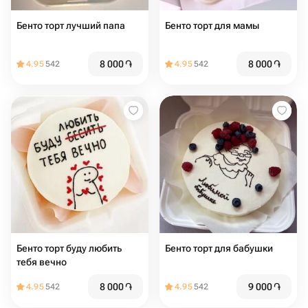
Бенто торт лучший папа
Бенто торт для мамы
8 000
֏
8 000
֏
4.95
542
4.95
542
Бенто торт буду любить
Бенто торт для бабушки
тебя вечно
8 000
֏
9 000
֏
4.95
542
4.95
542