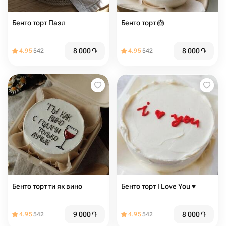
Бенто торт Пазл
Бенто торт 🎂
8 000
֏
8 000
֏
4.95
542
4.95
542
Бенто торт ти як вино
Бенто торт I Love You ♥️
9 000
֏
8 000
֏
4.95
542
4.95
542