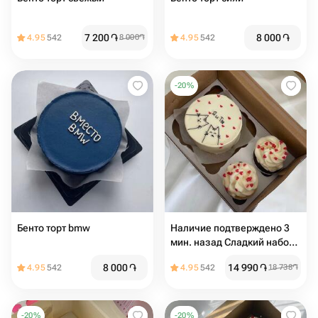
7 200
֏
8 000
֏
4.95
542
8 000
֏
4.95
542
-
20
%
Бенто торт bmw
Наличие подтверждено 3
мин. назад Сладкий набор
«Я и ты» бенто + капкейки
8 000
֏
14 990
֏
4.95
542
4.95
542
18 738
֏
-
20
%
-
20
%