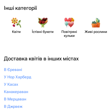
Інші категорії
Квіти
Їстівні букети
Повітряні
Живі рослини
кульки
Доставка квітів в інших містах
В Єревані
У Нор Харберд
У Касах
Канакераван
В Мерцаван
В Джрвеж