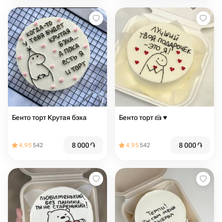
Бенто торт Крутая бэха
Бенто торт 🍰 ♥️
8 000
֏
8 000
֏
4.95
542
4.95
542