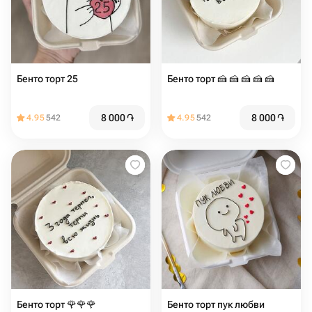
Бенто торт 25
Бенто торт 🍰 🍰 🍰 🍰 🍰
8 000
֏
8 000
֏
4.95
542
4.95
542
Бенто торт 🌹🌹🌹
Бенто торт пук любви