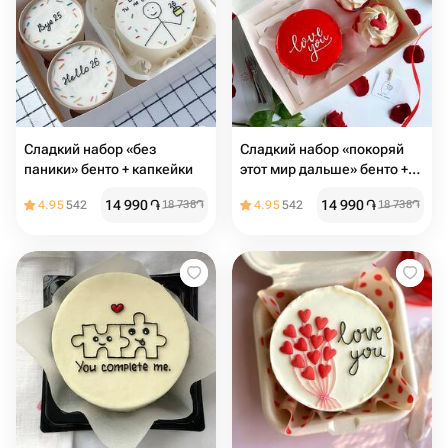
Сладкий набор «без
Сладкий набор «покоряй
паники» бенто + капкейки
этот мир дальше» бенто +
капкейки
14 990
֏
14 990
֏
4.95
542
18 738
֏
4.95
542
18 738
֏