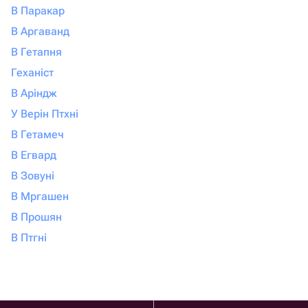
В Паракар
В Аргаванд
В Гетапня
Геханіст
В Аріндж
У Верін Птхні
В Гетамеч
В Егвард
В Зовуні
В Мргашен
В Прошян
В Птгні