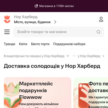
Магазини в 1700+ містах
Нор Харберд
Місто, вулиця, будинок
Знайти товари та магазини
Тренди
Квіти
Бенто торти
Подарункові набори
Кондитерські та пекарні у Нор Харберд
у Нор Харберд
Доставка солодощів у Нор Харберд
Маркетплейс
Фото п
подарунків
достав
Flowwow
Ми гаранту
подарунок в
Нам довіряють мільйони
вашим очік