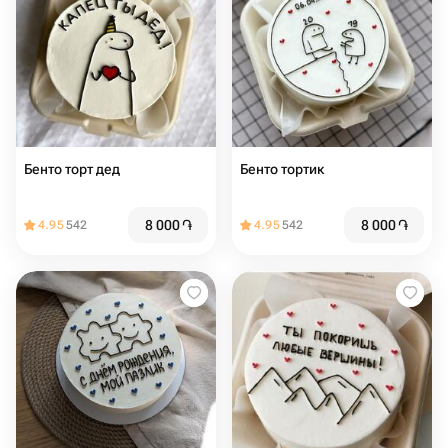
Бенто торт дед
Бенто тортик
8 000
֏
8 000
֏
4.95
542
4.95
542