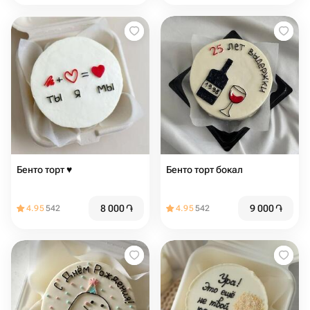
Бенто торт ♥️
Бенто торт бокал
8 000
֏
9 000
֏
4.95
542
4.95
542