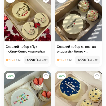
Сладкий набор «Пук
Сладкий набор «я всегда
любви» бенто + капкейки
рядом sis» бенто +
капкейки
14 990
֏
14 990
֏
4.95
542
18 738
֏
4.95
542
18 738
֏
-
20
%
-
20
%