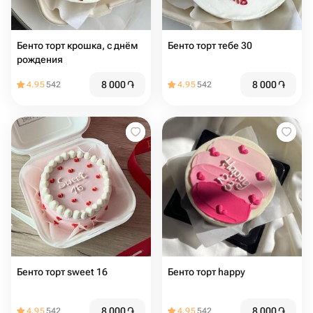
Бенто торт крошка, с днём
Бенто торт тебе 30
рождения
8 000
֏
8 000
֏
4.95
542
4.95
542
Бенто торт sweet 16
Бенто торт happy
8 000
֏
8 000
֏
4.95
542
4.95
542