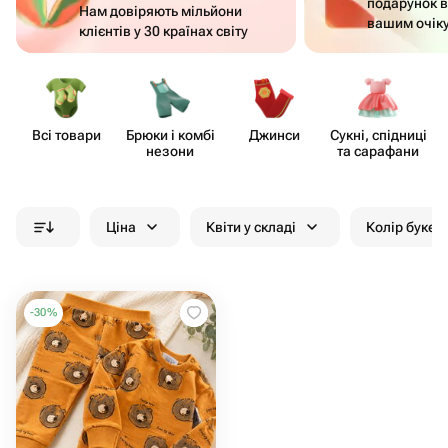
подарунок в
Нам довіряють мільйони
вашим очік
клієнтів у 30 країнах світу
Всі товари
Брюки і комбі​
Джинси
Сукні, спідниці
К
незони
та сарафани
Ціна
Квіти у складі
Колір букет
-
30
%