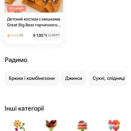
Останній
Детский костюм с мишками
Great Big Bear горчичного
цвета
9 100
֏
4.68
59
13 000
֏
Радимо
Брюки і комбінезони
Джинси
Сукні, спідниці т
Інші категорії