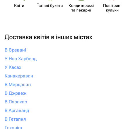
Квіти
Їстівні букети
Кондит​ерські
Повітряні
та пекарні
кульки
Доставка квітів в інших містах
В Єревані
У Нор Харберд
У Касах
Канакераван
В Мерцаван
В Джрвеж
В Паракар
В Аргаванд
В Гетапня
Геханіст