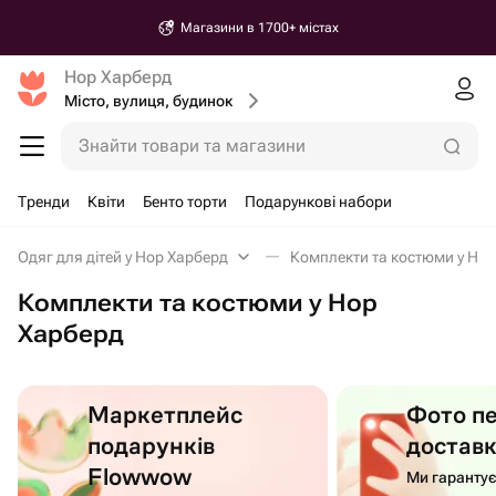
Магазини в 1700+ містах
Нор Харберд
Місто, вулиця, будинок
Знайти товари та магазини
Тренди
Квіти
Бенто торти
Подарункові набори
Одяг для дітей у Нор Харберд
Комплекти та костюми у Но
Комплекти та костюми у Нор
Харберд
Маркетплейс
Фото п
подарунків
достав
Flowwow
Ми гаранту