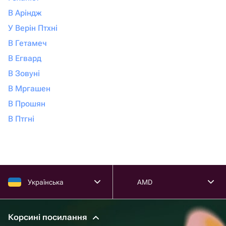
В Аріндж
У Верін Птхні
В Гетамеч
В Егвард
В Зовуні
В Мргашен
В Прошян
В Птгні
Українська
AMD
Корсині посилання