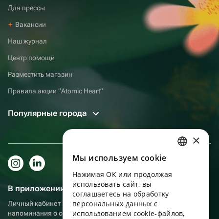
Для прессы
Вакансии
Наш журнал
Центр помощи
Разместить магазин
Правила акции “Atomic Heart”
Популярные города
×
Мы используем сookie
RUSSIAN
Нажимая ОК или продолжая
ENGLISH
использовать сайт, вы
В приложении еще удобнее!
UKRAINIAN
соглашаетесь на обработку
персональных данных с
Личный кабинет получателя, больше бонусов за покупки и
PORTUGUESE
использованием cookie-файлов,
напоминания о событиях