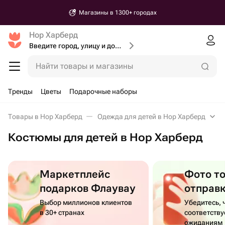
Магазины в 1300+ городах
Нор Харберд
Введите город, улицу и дом доставки
Найти товары и магазины
Тренды
Цветы
Подарочные наборы
Товары в Нор Харберд
Одежда для детей в Нор Харберд
Костюмы для детей в Нор Харберд
Маркетплейс
Фото т
подарков Флаувау
отправ
Выбор миллионов клиентов
Убедитесь, 
в 30+ странах
соответств
ожиданиям