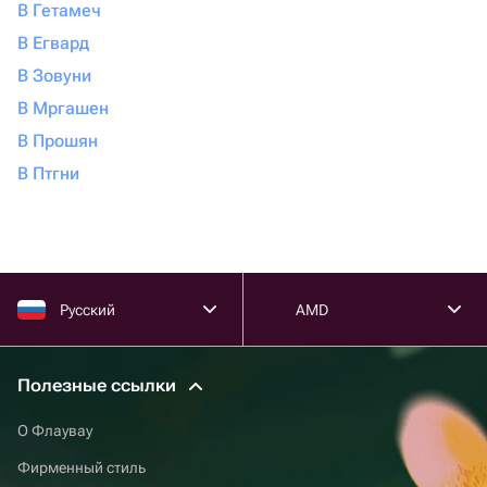
В Гетамеч
В Егвард
В Зовуни
В Мргашен
В Прошян
В Птгни
Русский
AMD
Полезные ссылки
О Флаувау
Фирменный стиль