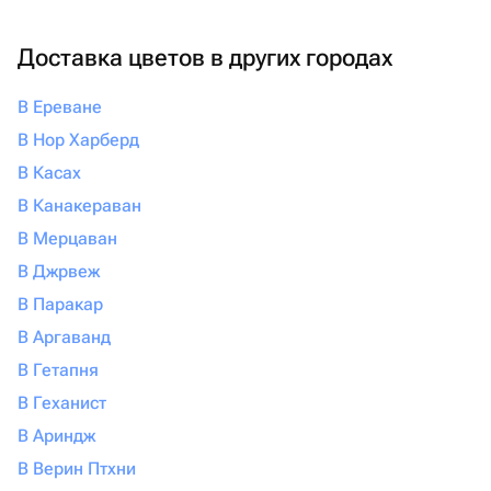
Доставка цветов в других городах
В Ереване
В Нор Харберд
В Касах
В Канакераван
В Мерцаван
В Джрвеж
В Паракар
В Аргаванд
В Гетапня
В Геханист
В Ариндж
В Верин Птхни