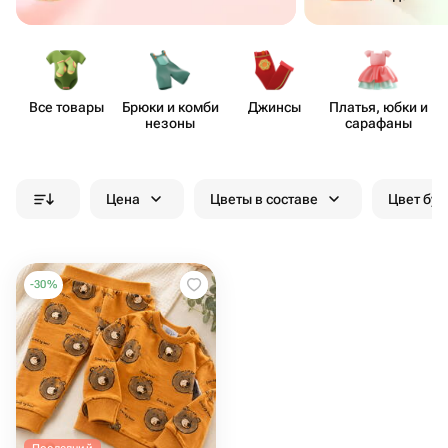
Все товары
Брюки и комби​
Джинсы
Платья, юбки и
К
незоны
сарафаны
Цена
Цветы в составе
Цвет бук
-
30
%