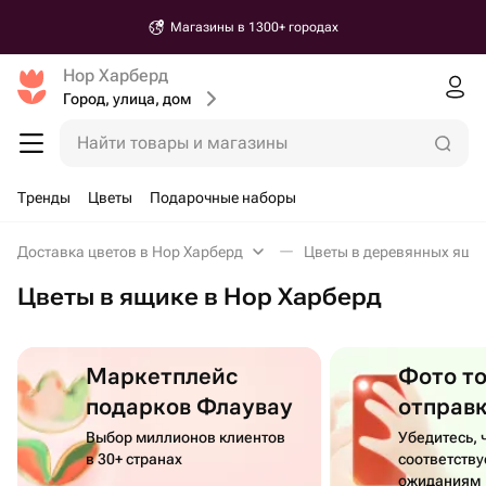
Магазины в 1300+ городах
Нор Харберд
Город, улица, дом
Найти товары и магазины
Тренды
Цветы
Подарочные наборы
Доставка цветов в Нор Харберд
Цветы в деревянных ящи
Цветы в ящике в Нор Харберд
Маркетплейс
Фото т
подарков Флаувау
отправ
Выбор миллионов клиентов
Убедитесь, 
в 30+ странах
соответств
ожиданиям