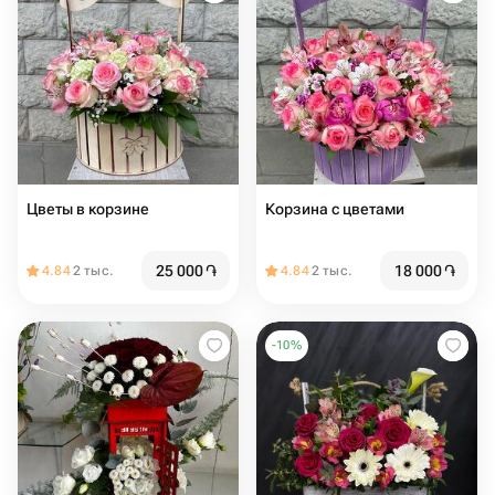
Цветы в корзине
Корзина с цветами
25 000
֏
18 000
֏
4.84
2 тыс.
4.84
2 тыс.
-
10
%