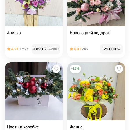
Алинка
Новогодний подарок
9 890
֏
25 000
֏
4.91
1 тыс.
11 500
֏
4.81
246
-
12
%
Цветы в коробке
Жанна