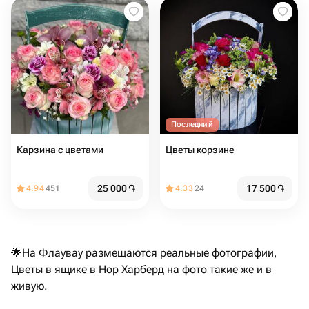
Последний
Карзина с цветами
Цветы корзине
25 000
֏
17 500
֏
4.94
451
4.33
24
🌟На Флаувау размещаются реальные фотографии,
Цветы в ящике в Нор Харберд на фото такие же и в
живую.