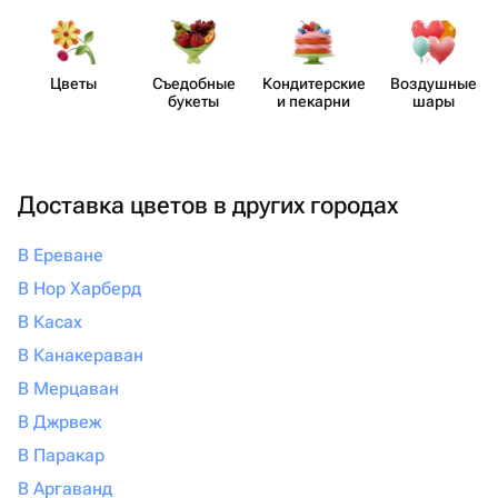
Цветы
Съедобные
Кондит​ерские
Воздушные
букеты
и пекарни
шары
Доставка цветов в других городах
В Ереване
В Нор Харберд
В Касах
В Канакераван
В Мерцаван
В Джрвеж
В Паракар
В Аргаванд