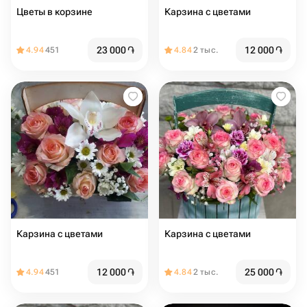
Цветы в корзине
Карзина с цветами
23 000
֏
12 000
֏
4.94
451
4.84
2 тыс.
Карзина с цветами
Карзина с цветами
12 000
֏
25 000
֏
4.94
451
4.84
2 тыс.