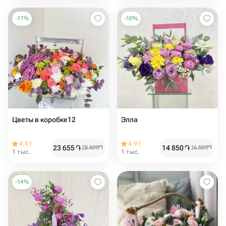
-
17
%
-
10
%
Цветы в коробке12
Элла
4.91
4.91
23 655
֏
14 850
֏
28 500
֏
16 500
֏
1 тыс.
1 тыс.
-
14
%