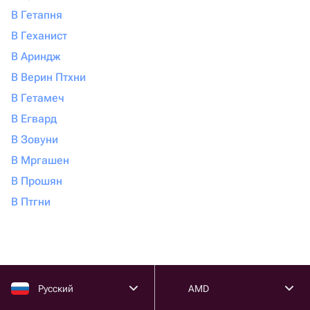
В Гетапня
В Геханист
В Ариндж
В Верин Птхни
В Гетамеч
В Егвард
В Зовуни
В Мргашен
В Прошян
В Птгни
Русский
AMD