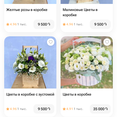
Желтые розы в кoрoбкe
Малиновые Цветы в
коробке
9 500
֏
9 500
֏
4.96
1 тыс.
4.96
1 тыс.
Цветы в коробке с эустомой
Цветы в коробке
9 500
֏
35 000
֏
4.96
1 тыс.
4.91
1 тыс.