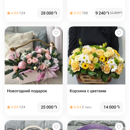
28 000
֏
9 240
֏
4.68
124
4.92
788
10 500
֏
Новогодний подарок
Корзина с цветами
25 000
֏
14 000
֏
4.68
124
4.84
2 тыс.