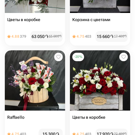
Цветы в коробке
Корзина с цветами
63 050
֏
15 660
֏
4.88
379
65 000
֏
4.75
403
17 400
֏
-
20
%
Raffaello
Цветы в коробке
15 300
֏
17 920
֏
4.75
403
4.75
403
22 400
֏