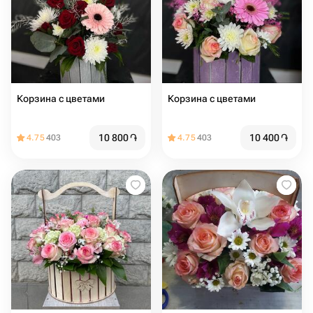
Корзина с цветами
Корзина с цветами
10 800
֏
10 400
֏
4.75
403
4.75
403