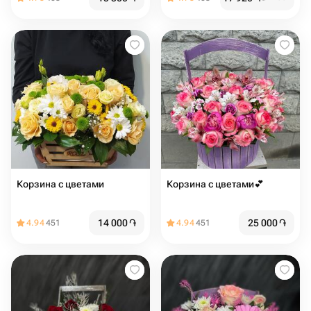
Корзина с цветами
Корзина с цветами💕
14 000
֏
25 000
֏
4.94
451
4.94
451