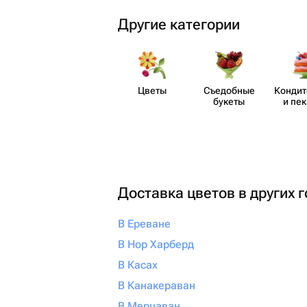
Другие категории
Цветы
Съедобные
Кондит
букеты
и пе
Доставка цветов в других 
В Ереване
В Нор Харберд
В Касах
В Канакераван
В Мерцаван