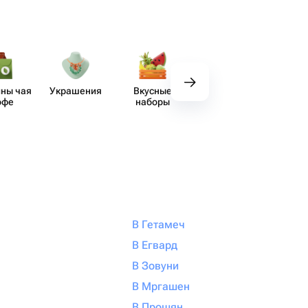
ны чая
Украшения
Вкусные
Декор
Аксе​
офе
наборы
В Гетамеч
В Егвард
В Зовуни
В Мргашен
В Прошян