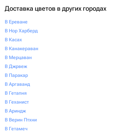
Доставка цветов в других городах
В Ереване
В Нор Харберд
В Касах
В Канакераван
В Мерцаван
В Джрвеж
В Паракар
В Аргаванд
В Гетапня
В Геханист
В Ариндж
В Верин Птхни
В Гетамеч