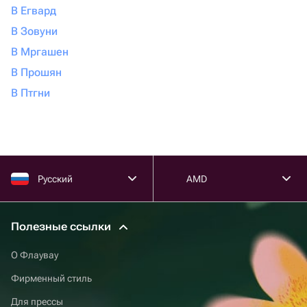
В Егвард
В Зовуни
В Мргашен
В Прошян
В Птгни
Русский
AMD
Полезные ссылки
О Флаувау
Фирменный стиль
Для прессы