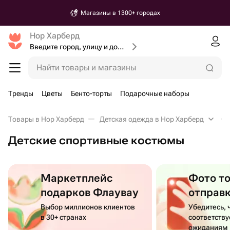
Магазины в 1300+ городах
Нор Харберд
Введите город, улицу и дом доставки
Найти товары и магазины
Тренды
Цветы
Бенто-торты
Подарочные наборы
Товары в Нор Харберд
Детская одежда в Нор Харберд
Детские спортивные костюмы
Маркетплейс
Фото т
подарков Флаувау
отправ
Выбор миллионов клиентов
Убедитесь, 
в 30+ странах
соответств
ожиданиям