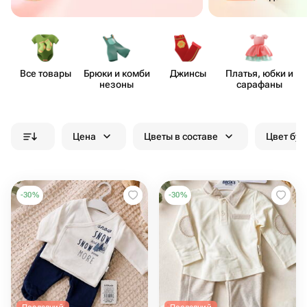
Все товары
Брюки и комби​
Джинсы
Платья, юбки и
незоны
сарафаны
Цена
Цветы в составе
Цвет бук
-
30
%
-
30
%