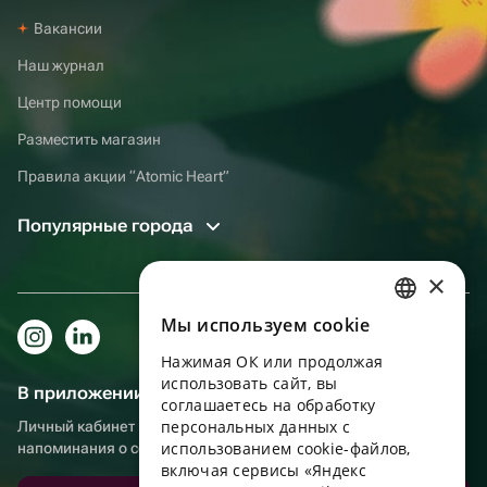
Вакансии
Наш журнал
Центр помощи
Разместить магазин
Правила акции “Atomic Heart”
Популярные города
×
Мы используем сookie
RUSSIAN
Нажимая ОК или продолжая
ENGLISH
использовать сайт, вы
В приложении еще удобнее!
UKRAINIAN
соглашаетесь на обработку
персональных данных с
Личный кабинет получателя, больше бонусов за покупки и
PORTUGUESE
использованием cookie-файлов,
напоминания о событиях
включая сервисы «Яндекс
SPANISH