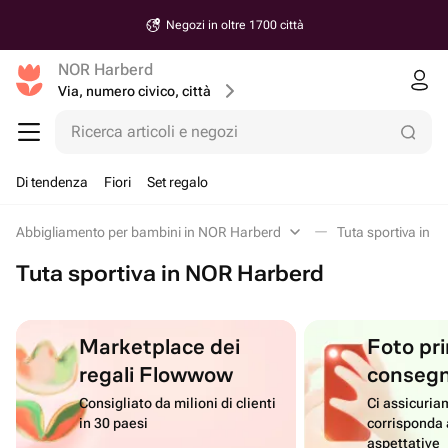
Negozi in oltre 1700 città
NOR Harberd
Via, numero civico, città
Ricerca articoli e negozi
Di tendenza
Fiori
Set regalo
Abbigliamento per bambini in NOR Harberd
Tuta sportiva in 
Tuta sportiva in NOR Harberd
Marketplace dei
Foto pri
regali Flowwow
conseg
Consigliato da milioni di clienti
Ci assicuriam
in 30 paesi
corrisponda 
aspettative