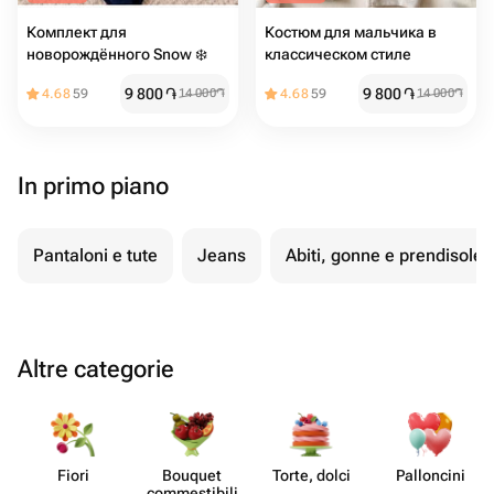
Комплект для
Костюм для мальчика в
новорождённого Snow ❄️
классическом стиле
9 800
֏
9 800
֏
4.68
59
14 000
֏
4.68
59
14 000
֏
In primo piano
Pantaloni e tute
Jeans
Abiti, gonne e prendisole
Altre categorie
Fiori
Bouquet
Torte, dolci
Pall​oncini
commes​tibili