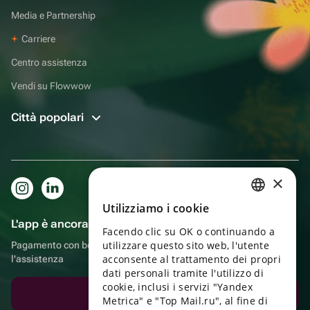
Media e Partnership
Carriere
Centro assistenza
Vendi su Flowwow
Città popolari
×
Utilizziamo i cookie
RUSSIAN
L'app è ancora più comoda!
Facendo clic su OK o continuando a
ENGLISH
utilizzare questo sito web, l'utente
Pagamento con bonus, autoconsegna, comoda chat con
UKRAINIAN
acconsente al trattamento dei propri
l'assistenza
dati personali tramite l'utilizzo di
PORTUGUESE
cookie, inclusi i servizi "Yandex
Scarica l'app
Metrica" e "Top Mail.ru", al fine di
SPANISH