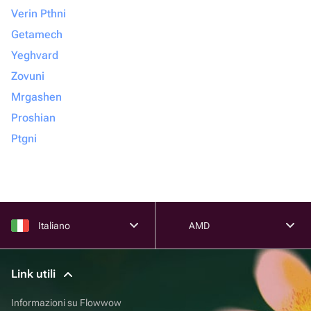
Verin Pthni
Getamech
Yeghvard
Zovuni
Mrgashen
Proshian
Ptgni
Italiano
AMD
Link utili
Informazioni su Flowwow