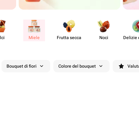
lci
Miele
Frutta secca
Noci
Delizie 
Bouquet di fiori
Colore del bouquet
Valut