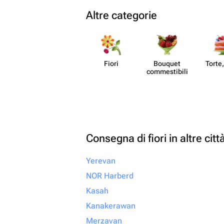
Altre categorie
Fiori
Bouquet
Torte,
commes​tibili
Consegna di fiori in altre citt
Yerevan
NOR Harberd
Kasah
Kanakerawan
Merzavan