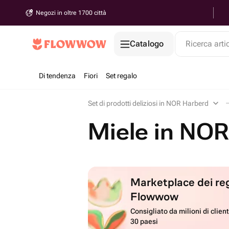
Negozi in oltre 1700 città
Catalogo
Ricerca arti
Di tendenza
Fiori
Set regalo
Set di prodotti deliziosi in NOR Harberd
Miele in NO
Marketplace dei reg
Flowwow
Consigliato da milioni di client
30 paesi