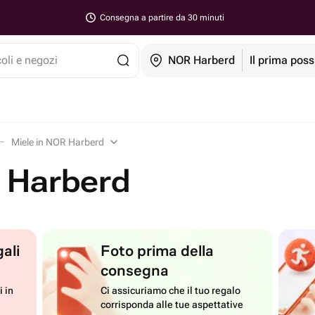
Consegna a partire da 30 minuti
coli e negozi
NOR Harberd
Il prima poss
Miele in NOR Harberd
R Harberd
ali
Foto prima della
consegna
i in
Ci assicuriamo che il tuo regalo
corrisponda alle tue aspettative