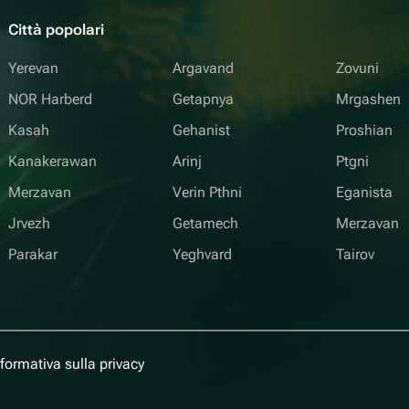
Città popolari
Yerevan
Argavand
Zovuni
NOR Harberd
Getapnya
Mrgashen
Kasah
Gehanist
Proshian
Kanakerawan
Arinj
Ptgni
Merzavan
Verin Pthni
Eganista
Jrvezh
Getamech
Merzavan
Parakar
Yeghvard
Tairov
nformativa sulla privacy