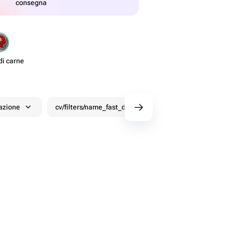
consegna
di carne
azione
cv/filters/name_fast_delivery
Sconti