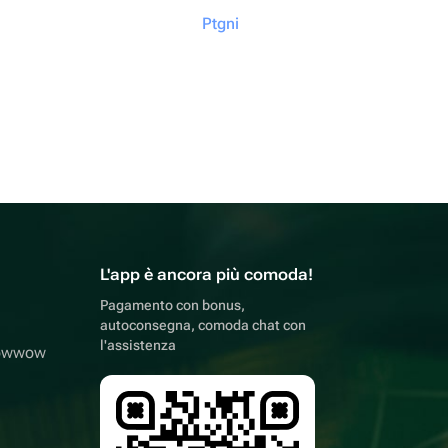
Ptgni
L'app è ancora più comoda!
Pagamento con bonus,
autoconsegna, comoda chat con
l'assistenza
lowwow