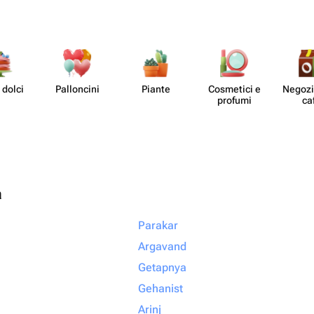
 dolci
Pall​oncini
Piante
Cosmetici e
Negozi 
profumi
ca
à
Parakar
Argavand
Getapnya
Gehanist
Arinj