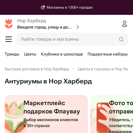
Магазины в 1300+ городах
Нор Харберд
Введите город, улицу и дом доставки
Найти товары и магазины
Тренды
Цветы
Клубника в шоколаде
Подарочные наборы
Быстрая доставка в Нор Харберд
Цветы в горшках в Нор Хар
Антуриумы в Нор Харберд
Маркетплейс
Фото т
подарков Флаувау
отправ
Выбор миллионов клиентов
Убедитесь, 
в 30+ странах
соответств
ожиданиям