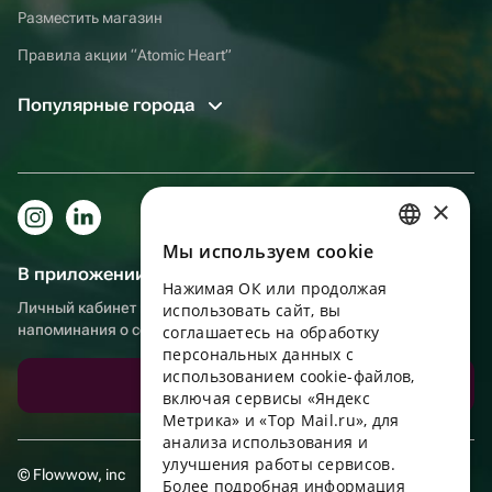
Разместить магазин
Правила акции “Atomic Heart”
Популярные города
×
Мы используем сookie
RUSSIAN
В приложении еще удобнее!
Нажимая ОК или продолжая
ENGLISH
Личный кабинет получателя, больше бонусов за покупки и
использовать сайт, вы
напоминания о событиях
UKRAINIAN
соглашаетесь на обработку
персональных данных с
PORTUGUESE
использованием cookie-файлов,
Скачать приложение
включая сервисы «Яндекс
SPANISH
Метрика» и «Top Mail.ru», для
анализа использования и
HUNGARIAN
улучшения работы сервисов.
© Flowwow, inc
ITALIAN
Более подробная информация