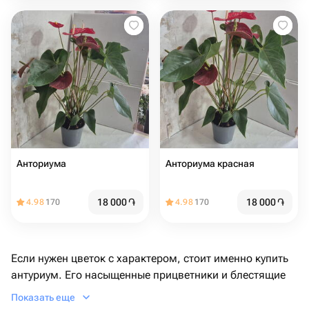
Анториума
Анториума красная
18 000
֏
18 000
֏
4.98
170
4.98
170
Если нужен цветок с характером, стоит именно купить
антуриум. Его насыщенные прицветники и блестящие
листья сразу заметны на фоне других растений. Это не
Показать еще
просто зеленый питомец, а настоящий центр