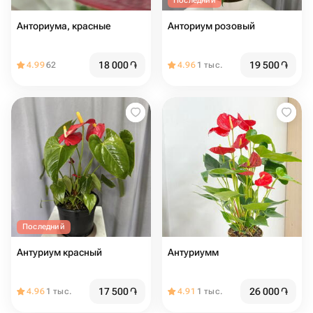
Последний
Анториума, красные
Анториум розовый
18 000
֏
19 500
֏
4.99
62
4.96
1 тыс.
Последний
Антуриум красный
Антуриумм
17 500
֏
26 000
֏
4.96
1 тыс.
4.91
1 тыс.