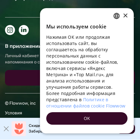
×
Мы используем сookie
RUSSIAN
Нажимая ОК или продолжая
ENGLISH
использовать сайт, вы
В приложении еще удобнее!
UKRAINIAN
соглашаетесь на обработку
персональных данных с
Личный кабинет получателя, больше бонусов за покупки и
PORTUGUESE
использованием cookie-файлов,
напоминания о событиях
включая сервисы «Яндекс
SPANISH
Метрика» и «Top Mail.ru», для
Скачать приложение
анализа использования и
HUNGARIAN
улучшения работы сервисов.
ITALIAN
Более подробная информация
представлена в
Политике в
FRENCH
© Flowwow, inc
отношении файлов cookie Flowwow
TURKISH
Условия
OK
GERMAN
Обработка персональных данных
Скидка 20% на первый заказ!
Открыть
Забирайте промокод в приложении!
POLISH