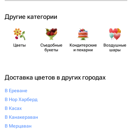
Другие категории
Цветы
Съедобные
Кондит​ерские
Воздушные
букеты
и пекарни
шары
Доставка цветов в других городах
В Ереване
В Нор Харберд
В Касах
В Канакераван
В Мерцаван