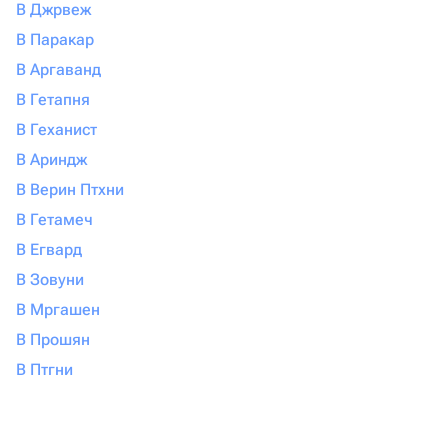
В Джрвеж
В Паракар
В Аргаванд
В Гетапня
В Геханист
В Ариндж
В Верин Птхни
В Гетамеч
В Егвард
В Зовуни
В Мргашен
В Прошян
В Птгни