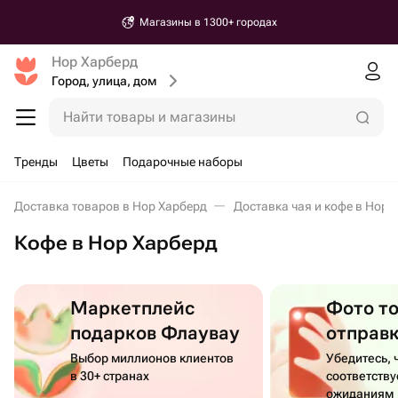
Магазины в 1300+ городах
Нор Харберд
Город, улица, дом
Найти товары и магазины
Тренды
Цветы
Подарочные наборы
Доставка товаров в Нор Харберд
Доставка чая и кофе в Нор 
Кофе в Нор Харберд
Маркетплейс
Фото т
подарков Флаувау
отправ
Выбор миллионов клиентов
Убедитесь, 
в 30+ странах
соответств
ожиданиям