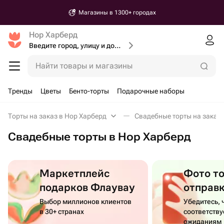
Магазины в 1300+ городах
Нор Харберд
Введите город, улицу и дом доставки
Найти товары и магазины
Тренды
Цветы
Бенто-торты
Подарочные наборы
Торты на заказ в Нор Харберд
Свадебные торты на заказ 
Свадебные торты в Нор Харберд
Маркетплейс
Фото т
подарков Флаувау
отправ
Выбор миллионов клиентов
Убедитесь, 
в 30+ странах
соответств
ожиданиям