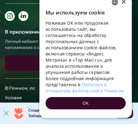
×
Мы используем сookie
RUSSIAN
Нажимая ОК или продолжая
ENGLISH
использовать сайт, вы
В приложении еще удобнее!
UKRAINIAN
соглашаетесь на обработку
персональных данных с
Личный кабинет получателя, больше бонусов за покупки и
PORTUGUESE
использованием cookie-файлов,
напоминания о событиях
включая сервисы «Яндекс
SPANISH
Метрика» и «Top Mail.ru», для
Скачать приложение
анализа использования и
HUNGARIAN
улучшения работы сервисов.
ITALIAN
Более подробная информация
представлена в
Политике в
FRENCH
© Flowwow, inc
отношении файлов cookie Flowwow
TURKISH
Условия
OK
GERMAN
Обработка персональных данных
Скидка 20% на первый заказ!
Открыть
Забирайте промокод в приложении!
POLISH