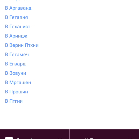
В Аргаванд
В Гетапня
В Геханист
В Ариндж
В Верин Птхни
В Гетамеч
В Егвард
В Зовуни
В Мргашен
В Прошян
В Птгни