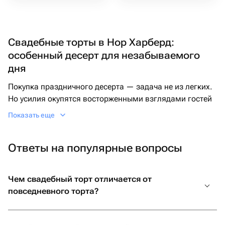
Свадебные торты в Нор Харберд:
особенный десерт для незабываемого
дня
Покупка праздничного десерта — задача не из легких.
Но усилия окупятся восторженными взглядами гостей
и радостью жениха и невесты, когда перед ними
Показать еще
появится торт для свадьбы: красивый и невероятно
вкусный.
Ответы на популярные вопросы
Свадебный торт: что учесть при заказе
на Флаувау
Чем свадебный торт отличается от
повседневного торта?
Изюминка праздника — большой десерт. Свадебные
торты могут быть классическими круглыми, а также
прямоугольными или в виде колец. Идея — отдельные