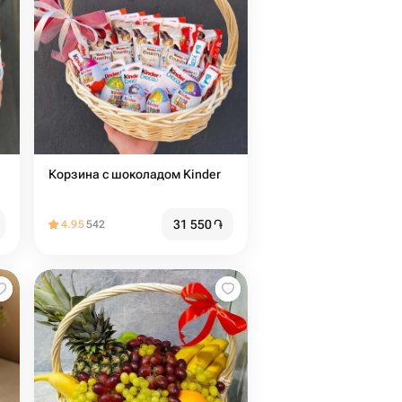
Корзина с шоколадом Kinder
31 550
֏
4.95
542