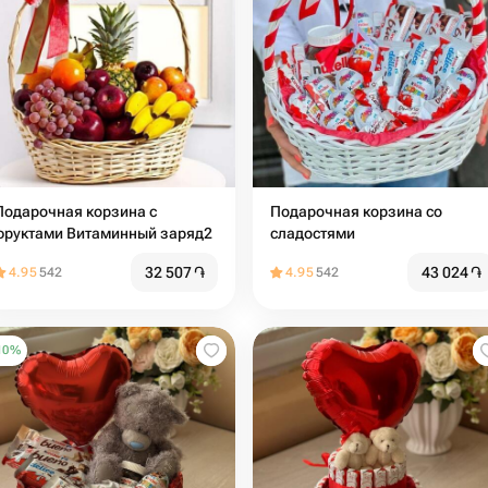
Подарочная корзина с
Подарочная корзина со
фруктами Витаминный заряд2
сладостями
32 507
֏
43 024
֏
4.95
542
4.95
542
10
%