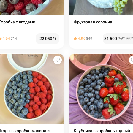
Коробка с ягодами
Фруктовая корзина
22 050
֏
31 500
֏
4.94
714
4.90
849
42 000
Ягоды в коробке малина и
Клубника в коробке ягодный