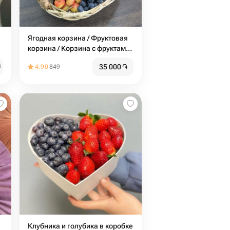
Ягодная корзина / Фруктовая
корзина / Корзина с фруктами /
Клубника / Черешня
35 000
֏
֏
4.90
849
Клубника и голубика в коробке