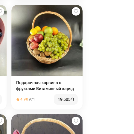
Подарочная корзина с
фруктами Витаминный заряд
19 505
֏
4.90
971