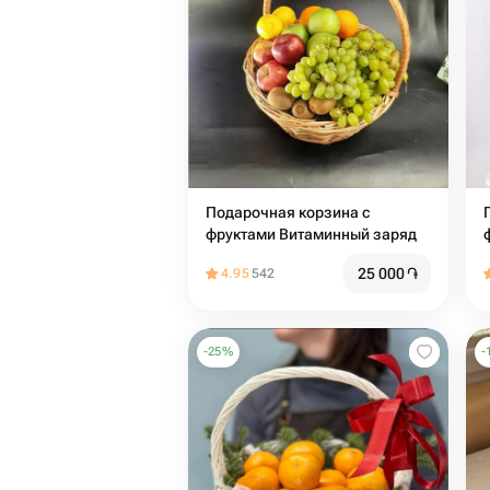
Подарочная корзина с
фруктами Витаминный заряд
25 000
֏
4.95
542
-
25
%
-