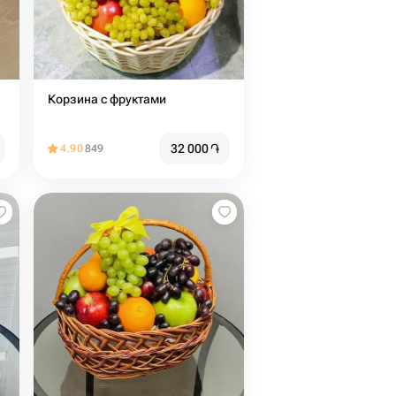
Корзина с фруктами
32 000
֏
4.90
849