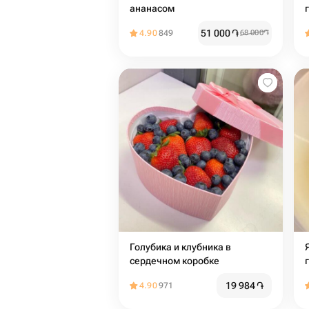
ананасом
51 000
֏
4.90
849
68 000
֏
Голубика и клубника в
сердечном коробке
19 984
֏
4.90
971