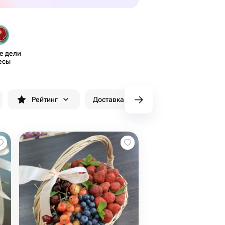
 дели​
есы
Рейтинг
Доставка до 90 минут
Скидки