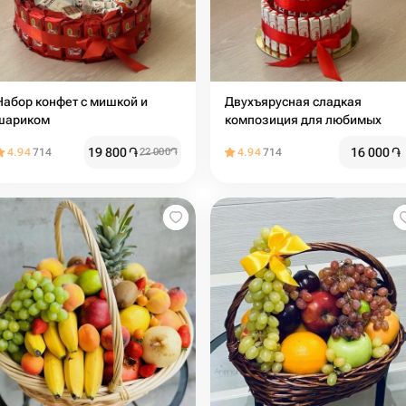
Набор конфет с мишкой и
Двухъярусная сладкая
шариком
композиция для любимых
19 800
֏
16 000
֏
4.94
714
22 000
֏
4.94
714