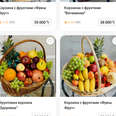
Корзина с фруктами «Фреш
Корзинка с фруктами
Фрут»
"Витаминки"
55 000
֏
38 000
֏
4.96
393
4.96
393
Фруктовая корзина
Корзина с фруктами «Фреш
"Здоровье"
Фрут»