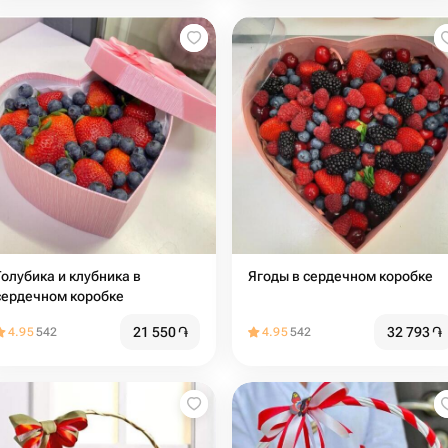
Голубика и клубника в
Ягоды в сердечном коробке
сердечном коробке
21 550
֏
32 793
֏
4.95
542
4.95
542