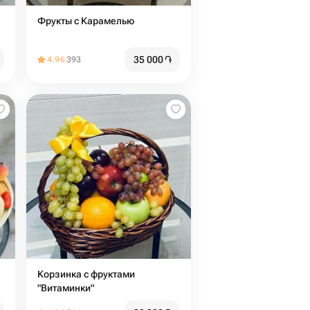
Фрукты с Карамелью
35 000
֏
4.96
393
Корзинка с фруктами
"Витаминки"