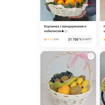
Корзинка с мандаринами и
нобилисом🎄🍊
21 750
֏
4.90
849
29 000
֏