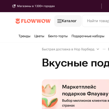
Магазины в 1300+ городах
Каталог
Найти това
Тренды
Цветы
Бенто-торты
Подарочные наборы
Быстрая доставка в Нор Харберд
Вкусные под
Маркетплейс
подарков Флаувау
Выбор миллионов клиентов в
странах