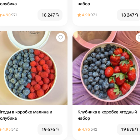
голубика
набор
18 247
֏
18 247
֏
4.90
971
4.90
971
Ягоды в коробке малина и
Клубника в коробке ягодный
голубика
набор
19 676
֏
19 676
֏
4.95
542
4.95
542