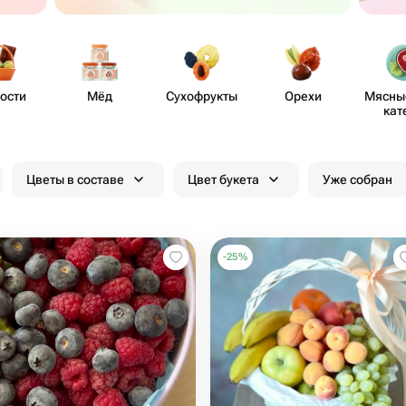
ости
Мёд
Сухо​фрукты
Орехи
Мясные
кат
Цветы в составе
Цвет букета
Уже собран
-
25
%