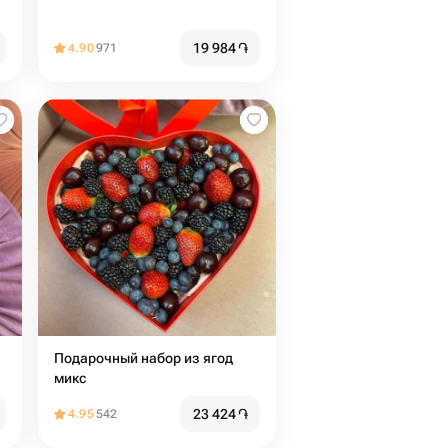
19 984
֏
4.90
971
Подарочный набор из ягод
микс
23 424
֏
4.95
542