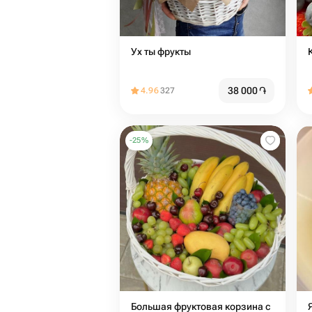
Ух ты фрукты
38 000
֏
4.96
327
-
25
%
Большая фруктовая корзина с