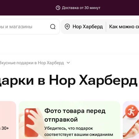
Доставка от 30 минут
ры и магазины
Нор Харберд
Как можно с
Вкусные подарки в Нор Харберд
арки в Нор Харберд
Фото товара перед
отправкой
 30+
Убедитесь, что подарок
соответствует вашим ожиданиям