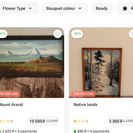
Flower Type
Bouquet colour
Ready
R
30
%
-
20
%
he last one
The last one
Mount Ararat
Native lands
10 500
₽
3 360
₽
5.00
6
15 000
₽
5.00
6
4 200
2 625
₽
× 4 payments
840
₽
× 4 payments