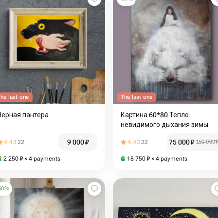
he last one
The last one
Черная пантера
Картина 60*80 Тепло
невидимого дыхания зимы
9 000
₽
75 000
₽
4.43
22
4.43
22
150 000
2 250
₽
× 4 payments
18 750
₽
× 4 payments
50
%