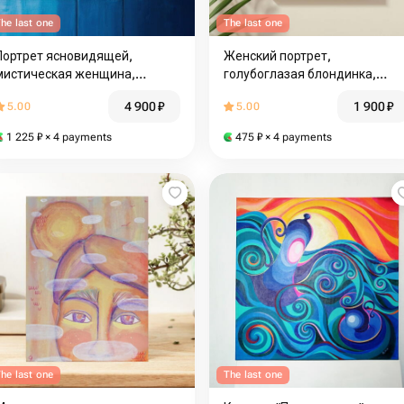
he last one
The last one
Портрет ясновидящей,
Женский портрет,
мистическая женщина,
голубоглазая блондинка,
шаманка, провидица, богиня,
закат, небо, облака,
4 900
₽
1 900
₽
5.00
5.00
звездное небо, третий глаз,
сюрреализм, минимализм,
этнические мотивы
маленькая картина
1 225
₽
× 4 payments
475
₽
× 4 payments
he last one
The last one