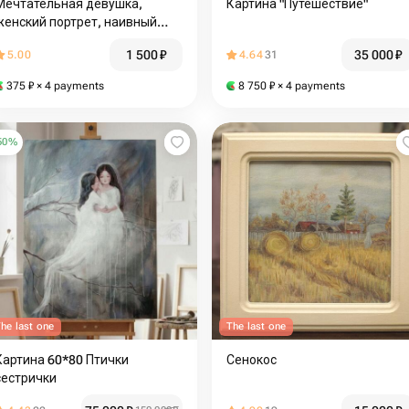
Мечтательная девушка,
Картина "Путешествие"
женский портрет, наивный
стиль, бохо, облака, солнце,
1 500
₽
35 000
₽
5.00
4.64
31
птицы, чайки, прованс,
сюрреализм, ловец снов
375
₽
× 4 payments
8 750
₽
× 4 payments
50
%
he last one
The last one
Картина 60*80 Птички
Сенокос
сестрички