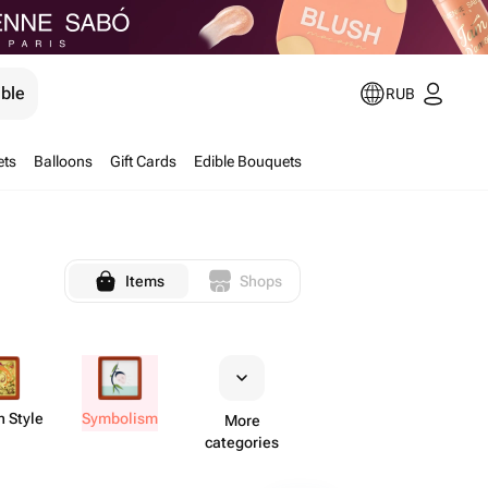
ible
RUB
ets
Balloons
Gift Cards
Edible Bouquets
Items
Shops
 Style
Symbolism
More
categories