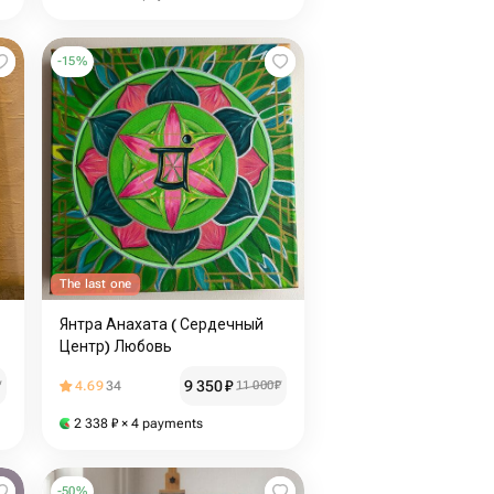
-
15
%
The last one
Янтра Анахата ( Сердечный
Центр) Любовь
9 350
₽
₽
4.69
34
11 000
₽
2 338
₽
× 4 payments
-
50
%