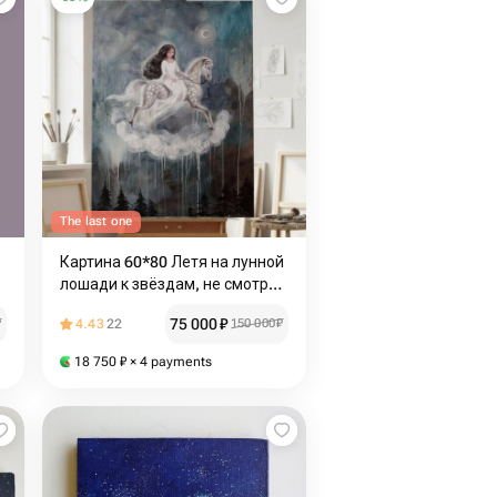
The last one
Картина 60*80 Летя на лунной
лошади к звёздам, не смотри
назад
75 000
₽
₽
4.43
22
150 000
₽
18 750
₽
× 4 payments