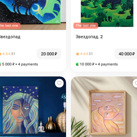
he last one
The last one
Звездопад
Звездопад. 2
20 000
₽
40 000
₽
4.64
31
4.64
31
5 000
₽
× 4 payments
10 000
₽
× 4 payments