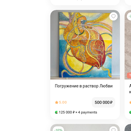
-
T
Погружение в раствор Любви
500 000
₽
5.00
125 000
₽
× 4 payments
-
10
%