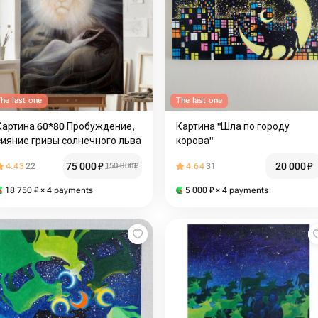
he last one
The last one
Картина 60*80 Пробуждение,
Картина "Шла по городу
сияние гривы солнечного льва
корова"
75 000
₽
20 000
₽
4.43
22
150 000
₽
4.64
31
18 750
₽
× 4 payments
5 000
₽
× 4 payments