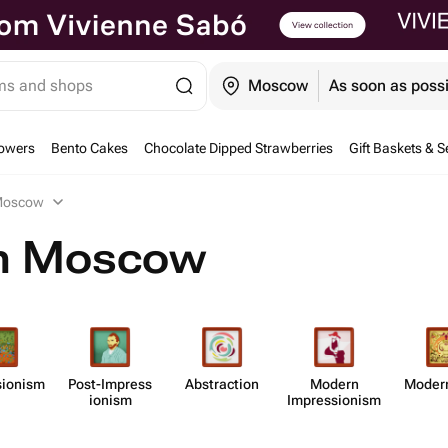
ems and shops
Moscow
As soon as poss
owers
Bento Cakes
Chocolate Dipped Strawberries
Gift Baskets & S
 Moscow
in Moscow
​ionism
Post-Impress​
Abstr​action
Modern
Modern
ionism
Impress​ionism