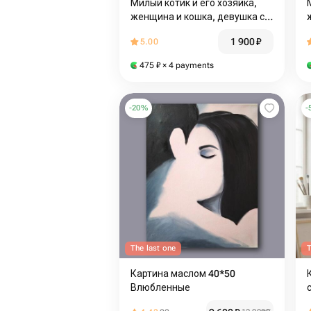
Милый котик и его хозяйка,
женщина и кошка, девушка с
котом, портрет, рисунок кота,
1 900
₽
5.00
полосатый кот, берегиня,
пудровый цвет
475
₽
× 4 payments
-
20
%
-
The last one
T
Картина маслом 40*50
Влюбленные