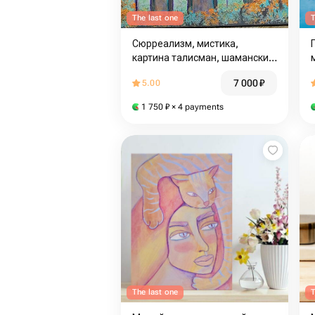
The last one
T
Сюрреализм, мистика,
картина талисман, шаманский
оберег, лесной пейзаж,
7 000
₽
5.00
хранители, духи предков,
визионерское искусство
1 750
₽
× 4 payments
The last one
T