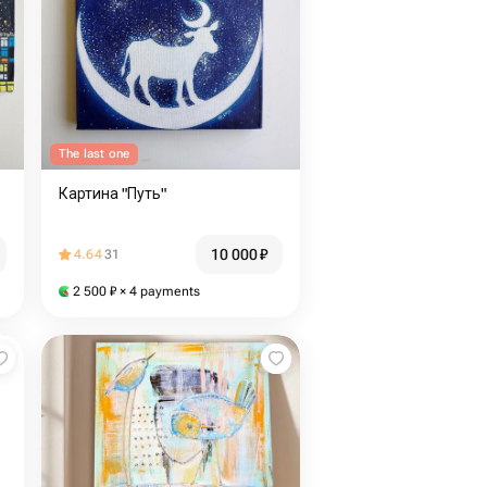
The last one
Картина "Путь"
10 000
₽
4.64
31
2 500
₽
× 4 payments