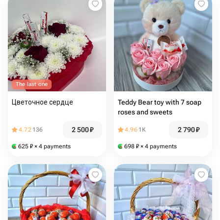
The last one
Цветочное сердце
Teddy Bear toy with 7 soap
roses and sweets
2 500
₽
2 790
₽
4.72
136
4.96
1K
625
₽
× 4 payments
698
₽
× 4 payments