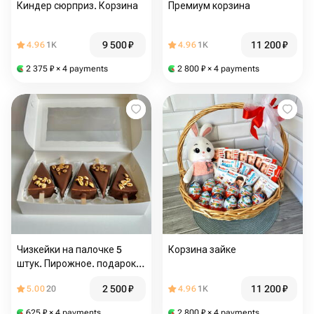
Киндер сюрприз. Корзина
Премиум корзина
9 500
₽
11 200
₽
4.96
1K
4.96
1K
2 375
₽
× 4 payments
2 800
₽
× 4 payments
Чизкейки на палочке 5
Корзина зайке
штук. Пирожное. подарок
на день рождения, на 8
2 500
₽
11 200
₽
5.00
20
4.96
1K
марте, девушке, маме,
папе, сестре, брату, для
625
₽
× 4 payments
2 800
₽
× 4 payments