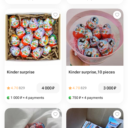
Kinder surprise
Kinder surprise,10 pieces
4 000
₽
3 000
₽
4.70
829
4.70
829
1 000
₽
× 4 payments
750
₽
× 4 payments