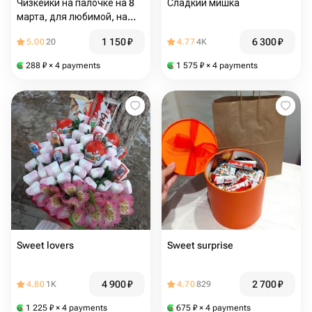
Чизкейки на палочке на 8
Сладкий мишка
марта, для любимой, на
день рождения
1 150
₽
6 300
₽
5.00
20
4.77
4K
288
₽
× 4 payments
1 575
₽
× 4 payments
Sweet lovers
Sweet surprise
4 900
₽
2 700
₽
4.80
1K
4.70
829
1 225
₽
× 4 payments
675
₽
× 4 payments