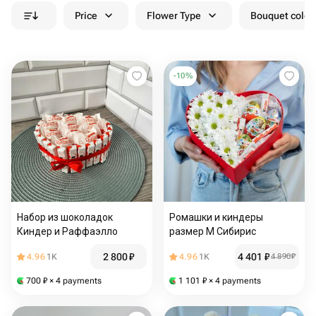
Price
Flower Type
Bouquet colou
-
10
%
Набор из шоколадок
Ромашки и киндеры
Киндер и Раффаэлло
размер М Сибирис
2 800
₽
4 401
₽
4.96
1K
4.96
1K
4 890
₽
700
₽
× 4 payments
1 101
₽
× 4 payments