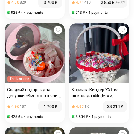
3 700
₽
2 850
₽
4.70
829
4.71
410
3 000
₽
925
₽
× 4 payments
713
₽
× 4 payments
The last one
Сладкий подарок для
Корзина Киндер XXL из
девушки «Вместо тысячи
шоколада «kinder» и
слов»
Nutella
1 700
₽
23 214
₽
4.96
187
4.87
1K
425
₽
× 4 payments
5 804
₽
× 4 payments