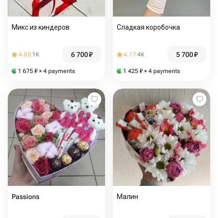
Микс из киндеров
Сладкая коробочка
6 700
₽
5 700
₽
4.80
1K
4.77
4K
1 675
₽
× 4 payments
1 425
₽
× 4 payments
Passions
Малин