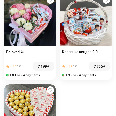
Beloved 💫
Корзинка киндер 2.0
7 199
₽
7 756
₽
4.87
1K
4.87
1K
1 800
₽
× 4 payments
1 939
₽
× 4 payments