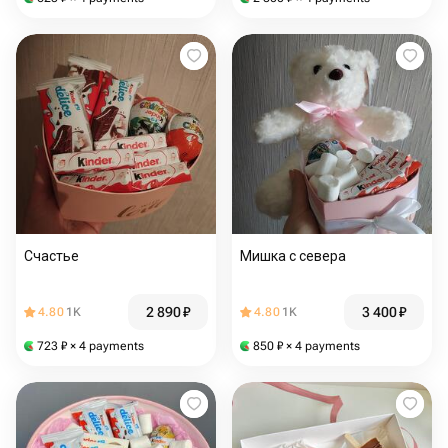
детей
Счастье
Мишка с севера
2 890
₽
3 400
₽
4.80
1K
4.80
1K
723
₽
× 4 payments
850
₽
× 4 payments