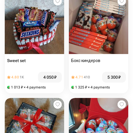
Sweet set
Бокс киндеров
4 050
₽
5 300
₽
4.80
1K
4.71
410
1 013
₽
× 4 payments
1 325
₽
× 4 payments