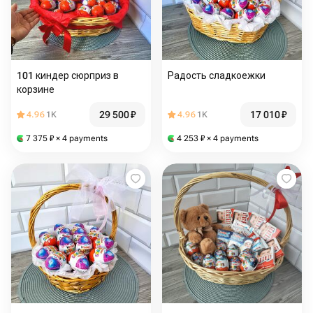
101 киндер сюрприз в
Радость сладкоежки
корзине
29 500
₽
17 010
₽
4.96
1K
4.96
1K
7 375
₽
× 4 payments
4 253
₽
× 4 payments