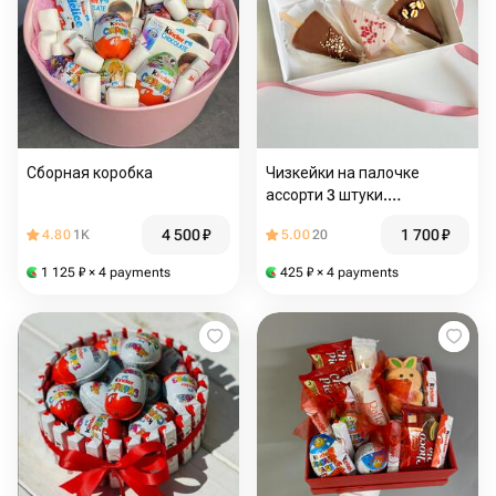
Сборная коробка
Чизкейки на палочке
ассорти 3 штуки.
Пирожное. подарок на 8
4 500
₽
1 700
₽
4.80
1K
5.00
20
марта, для мамы, девушки,
любимой
1 125
₽
× 4 payments
425
₽
× 4 payments