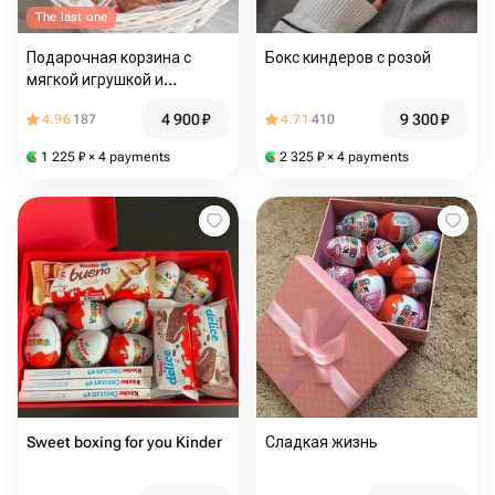
The last one
Подарочная корзина с
Бокс киндеров с розой
мягкой игрушкой и
сладостями
4 900
₽
9 300
₽
4.96
187
4.71
410
1 225
₽
× 4 payments
2 325
₽
× 4 payments
Sweet boxing for you Kinder
Сладкая жизнь