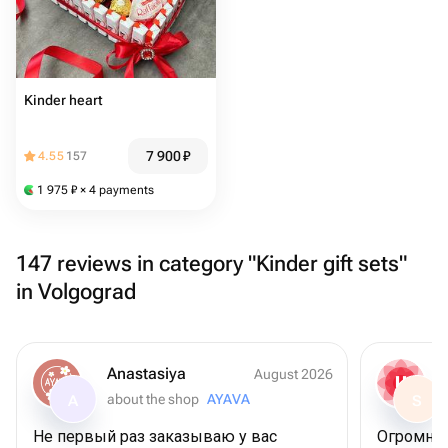
Kinder heart
7 900
₽
4.55
157
1 975
₽
× 4 payments
147 reviews in category "Kinder gift sets"
in Volgograd
Anastasiya
August 2026
about the shop
AYAVA
A
S
Не первый раз заказываю у вас
Огромное