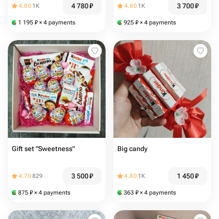
4 780
₽
3 700
₽
4.80
1K
4.80
1K
1 195
₽
× 4 payments
925
₽
× 4 payments
Gift set "Sweetness"
Big candy
3 500
₽
1 450
₽
4.70
829
4.80
1K
875
₽
× 4 payments
363
₽
× 4 payments