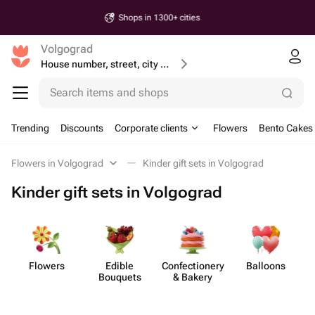
Same-Day & Next-day Delivery
Volgograd
House number, street, city or postcode
Search items and shops
Trending
Discounts
Corporate clients
Flowers
Bento Cakes
Flowers in Volgograd
Kinder gift sets in Volgograd
Kinder gift sets in Volgograd
Flowers
Edible
Confect​ionery
Balloons
Bouquets
& Bakery