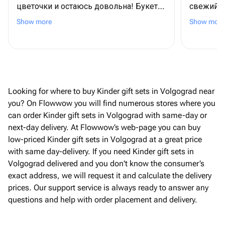
цветочки и остаюсь довольна! Букеты
свежий б
красивые, свежие, вот в самом деле
професс
Show more
Show more
как с картинки!! И доставка быстрая и
цветы, с
аккуратная) Спасибо вам за ваш труд и
нежная! В
за то, что делаете девочек
Отдельно
счастливыми!🫶🏻🫶🏻
учли все
составле
Вежливо,
Looking for where to buy Kinder gift sets in Volgograd near
искренне
you? On Flowwow you will find numerous stores where you
невероят
can order Kinder gift sets in Volgograd with same-day or
спасибо,
next-day delivery. At Flowwow’s web-page you can buy
нашей ба
low-priced Kinder gift sets in Volgograd at a great price
Буду зак
with same day-delivery. If you need Kinder gift sets in
удовольс
Volgograd delivered and you don't know the consumer’s
магазине
exact address, we will request it and calculate the delivery
prices. Our support service is always ready to answer any
questions and help with order placement and delivery.