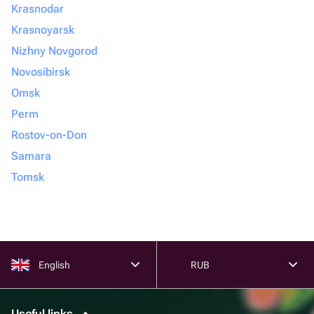
Krasnodar
Krasnoyarsk
Nizhny Novgorod
Novosibirsk
Omsk
Perm
Rostov-on-Don
Samara
Tomsk
English
RUB
Useful links