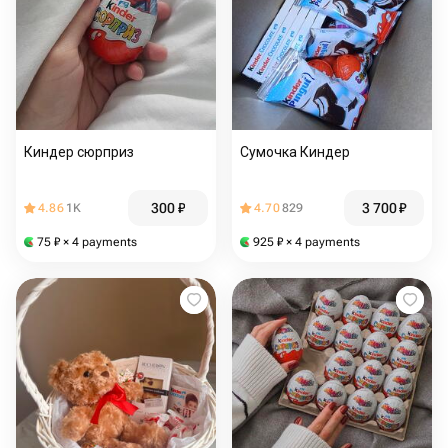
Киндер сюрприз
Сумочка Киндер
300
₽
3 700
₽
4.86
1K
4.70
829
75
₽
× 4 payments
925
₽
× 4 payments