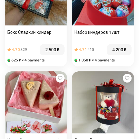
Бокс Сладкий киндер
Набор киндеров 17шт
2 500
₽
4 200
₽
4.70
829
4.71
410
625
₽
× 4 payments
1 050
₽
× 4 payments