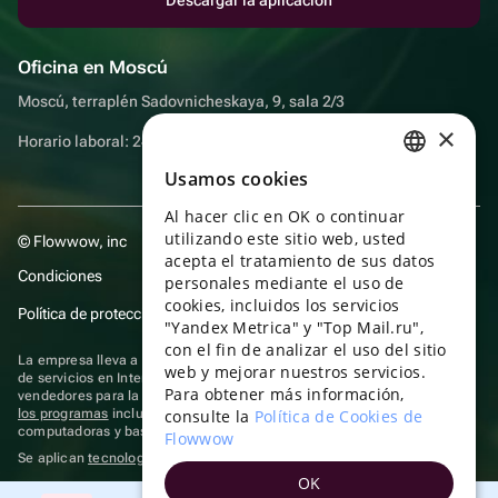
Oficina en Moscú
Moscú, terraplén Sadovnicheskaya, 9, sala 2/3
×
Horario laboral: 24 horas
Usamos cookies
RUSSIAN
Al hacer clic en OK o continuar
ENGLISH
utilizando este sitio web, usted
© Flowwow, inc
UKRAINIAN
acepta el tratamiento de sus datos
Condiciones
personales mediante el uso de
PORTUGUESE
cookies, incluidos los servicios
Política de protección y privacidad de datos
"Yandex Metrica" y "Top Mail.ru",
SPANISH
con el fin de analizar el uso del sitio
La empresa lleva a cabo su actividad en el ámbito de las TI: prestación
web y mejorar nuestros servicios.
HUNGARIAN
de servicios en Internet para la publicación de ofertas (anuncios) de
Para obtener más información,
vendedores para la venta de artículos. Acceder a la
información sobre
ITALIAN
los programas
incluidos en el registro de programas rusos para
consulte la
Política de Cookies de
computadoras y bases de datos.
Flowwow
FRENCH
Se aplican
tecnologías de recomendación
OK
TURKISH