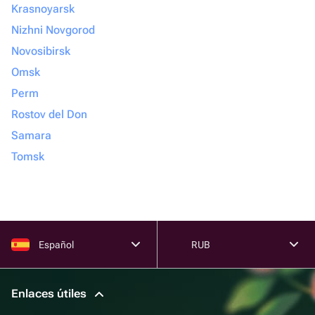
Krasnoyarsk
Nizhni Novgorod
Novosibirsk
Omsk
Perm
Rostov del Don
Samara
Tomsk
Español
RUB
Enlaces útiles