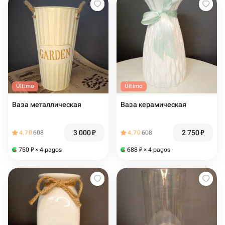
Último
Último
Ваза металлическая
Ваза керамическая
3 000
₽
2 750
₽
4.70
608
4.70
608
750
₽
× 4 pagos
688
₽
× 4 pagos