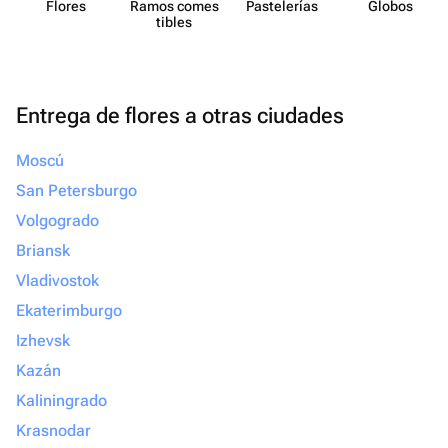
Flores
Ramos comes​
Paste​lerías
Globos
tibles
Entrega de flores a otras ciudades
Moscú
San Petersburgo
Volgogrado
Briansk
Vladivostok
Ekaterimburgo
Izhevsk
Kazán
Kaliningrado
Krasnodar