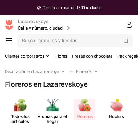
Tiendas en más de 1300 ciudades
Lazarevskoye
Calle y número, ciudad
Buscar artículos y tiendas
Clientes corporativos
Flores
Fresas con chocolate
Pack regal
Decoración en Lazarevskoye
Floreros
Floreros en Lazarevskoye
Todos los
Aromas para el
Floreros
Huchas
artículos
hogar