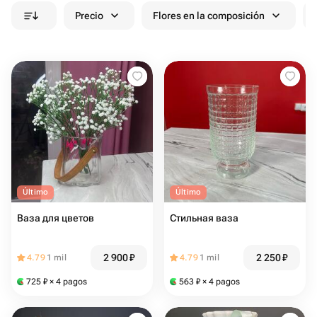
Precio
Flores en la composición
Último
Último
Ваза для цветов
Стильная ваза
2 900
₽
2 250
₽
4.79
1 mil
4.79
1 mil
725
₽
× 4 pagos
563
₽
× 4 pagos