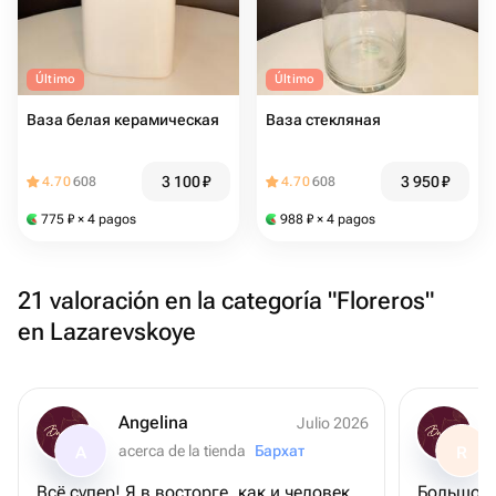
Último
Último
Ваза белая керамическая
Ваза стекляная
3 100
₽
3 950
₽
4.70
608
4.70
608
775
₽
× 4 pagos
988
₽
× 4 pagos
21 valoración en la categoría "Floreros"
en Lazarevskoye
Angelina
Julio 2026
acerca de la tienda
Бархат
A
R
Всё супер! Я в восторге, как и человек,
Большое 