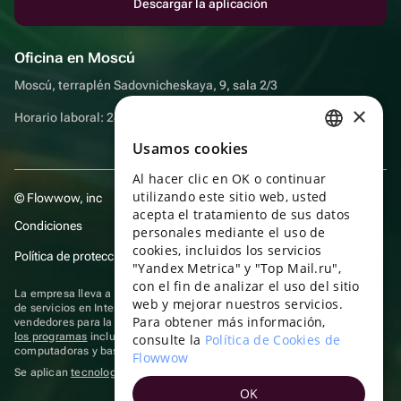
Descargar la aplicación
Oficina en Moscú
Moscú, terraplén Sadovnicheskaya, 9, sala 2/3
×
Horario laboral: 24 horas
Usamos cookies
RUSSIAN
Al hacer clic en OK o continuar
ENGLISH
utilizando este sitio web, usted
© Flowwow, inc
UKRAINIAN
acepta el tratamiento de sus datos
Condiciones
personales mediante el uso de
PORTUGUESE
cookies, incluidos los servicios
Política de protección y privacidad de datos
"Yandex Metrica" y "Top Mail.ru",
SPANISH
con el fin de analizar el uso del sitio
La empresa lleva a cabo su actividad en el ámbito de las TI: prestación
web y mejorar nuestros servicios.
HUNGARIAN
de servicios en Internet para la publicación de ofertas (anuncios) de
Para obtener más información,
vendedores para la venta de artículos. Acceder a la
información sobre
ITALIAN
los programas
incluidos en el registro de programas rusos para
consulte la
Política de Cookies de
computadoras y bases de datos.
Flowwow
FRENCH
Se aplican
tecnologías de recomendación
OK
TURKISH