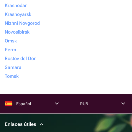
Krasnodar
Krasnoyarsk
Nizhni Novgorod
Novosibirsk
Omsk
Perm
Rostov del Don
Samara
Tomsk
Español
RUB
Enlaces útiles