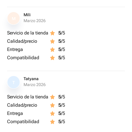
единственном экземпляре, что делает её поистине
эксклюзивной. Вы не найдете аналогов!
Mili
M
Marzo 2026
🌊 Преимущества:
Servicio de la tienda
5
/5
Calidad/precio
5
/5
• Практичность: Удобные крючки для ключей помогут
вам всегда находить их на месте.
Entrega
5
/5
Compatibilidad
5
/5
• Стильный декор: Ключница станет ярким акцентом в
вашем интерьере, подчеркивая вашу любовь к
морской тематике.
Tatyana
T
Marzo 2026
• Идеальный подарок: Отличный вариант для
Servicio de la tienda
5
/5
любителей серфинга и морских приключений!
Calidad/precio
5
/5
💙 Создайте атмосферу уюта и стиля в вашей прихожей
Entrega
5
/5
с ключницей «Серф».
Compatibilidad
5
/5
Не упустите возможность приобрести этот уникальный