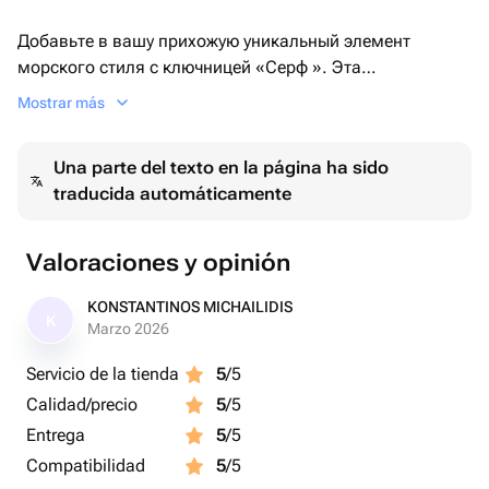
Добавьте в вашу прихожую уникальный элемент
морского стиля с ключницей «Серф ». Эта
оригинальная ключница станет не только практичным
Mostrar más
аксессуаром, но и стильным акцентом, который
привнесет атмосферу пляжа и свежести в ваш дом.
Una parte del texto en la página ha sido
traducida automáticamente
✨ Особенности ключницы «Серф»:
• Размер: 40 м x 14 см — идеальный формат для
Valoraciones y opinión
удобного хранения ключей.
KONSTANTINOS MICHAILIDIS
K
• Материалы: Основа из МДФ обеспечивает
Marzo 2026
надежность и долговечность, а покрытие из
Servicio de la tienda
5
/5
эпоксидной смолы создает эффект морской волны и
Calidad/precio
5
/5
красочных черепашек, которые словно оживают на
вашей стене.
Entrega
5
/5
Compatibilidad
5
/5
• Уникальный дизайн: Каждая ключница выполнена в