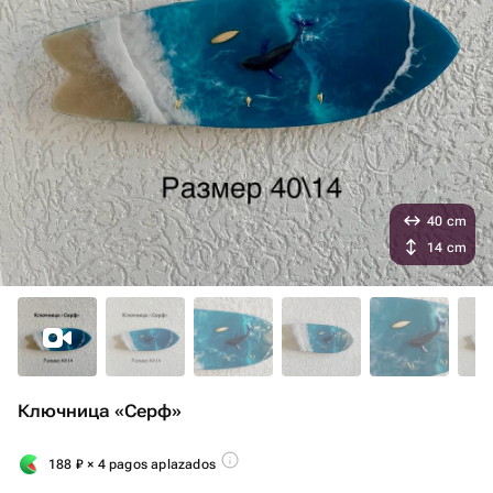
40 cm
14 cm
Ключница «Серф»
188
₽
× 4 pagos aplazados