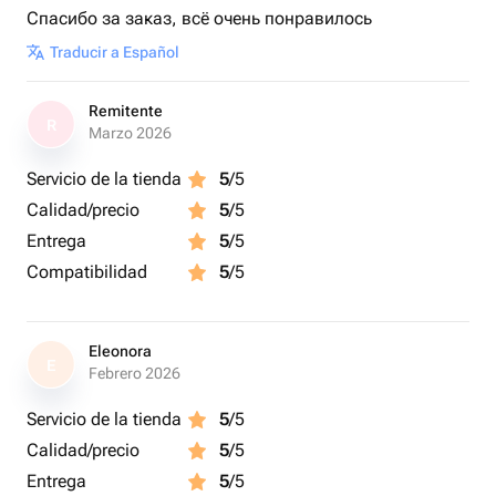
предмет — он ждет именно вас! Заказывайте сейчас и
Спасибо за заказ, всё очень понравилось
добавьте нотку моря в ваш дом! 🌴
Traducir a Español
Remitente
R
Marzo 2026
Servicio de la tienda
5
/5
Calidad/precio
5
/5
Entrega
5
/5
Compatibilidad
5
/5
Eleonora
E
Febrero 2026
Servicio de la tienda
5
/5
Calidad/precio
5
/5
Entrega
5
/5