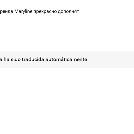
ренда Maryline прекрасно дополнят
ый ассимметричный дизайн.
гкость и воздушность образу.
рму, стиль, дизайн, выполнены из
ina ha sido traducida automáticamente
ю ручная работа.
гарантия.
рия.