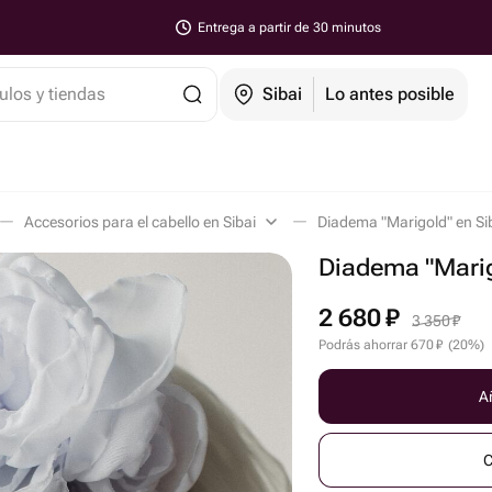
Entrega a partir de 30 minutos
ulos y tiendas
Sibai
Lo antes posible
Accesorios para el cabello en Sibai
Diadema "Marigold" en Si
Diadema "Mari
2 680
₽
3 350
₽
Podrás ahorrar
670
₽
(
20
%
)
Añ
C