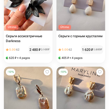
Último
Último
Серьги ассисетричные
Серьги с горным хрусталям
Darkness
2 480
₽
1 620
₽
5.00
62
3 100
₽
5.00
62
1 800
₽
620
₽
× 4 pagos
405
₽
× 4 pagos
-
10
%
-
10
%