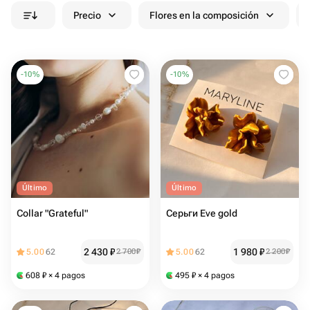
Precio
Flores en la composición
-
10
%
-
10
%
Último
Último
Collar "Grateful"
Серьги Eve gold
2 430
₽
1 980
₽
5.00
62
2 700
₽
5.00
62
2 200
₽
608
₽
× 4 pagos
495
₽
× 4 pagos