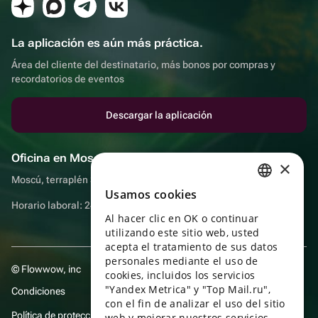
La aplicación es aún más práctica.
Área del cliente del destinatario, más bonos por compras y
recordatorios de eventos
Descargar la aplicación
Oficina en Moscú
×
Moscú, terraplén Sadovnicheskaya, 9, sala 2/3
Usamos cookies
RUSSIAN
Horario laboral: 24 horas
Al hacer clic en OK o continuar
ENGLISH
utilizando este sitio web, usted
UKRAINIAN
acepta el tratamiento de sus datos
personales mediante el uso de
© Flowwow, inc
PORTUGUESE
cookies, incluidos los servicios
"Yandex Metrica" y "Top Mail.ru",
Condiciones
SPANISH
con el fin de analizar el uso del sitio
Política de protección y privacidad de datos
web y mejorar nuestros servicios.
HUNGARIAN