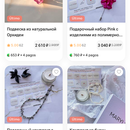
Último
Último
Подвеска из натуральной
Подарочный набор Pink с
Орхидеи
изделиями из полимерной
глины
2 610
₽
3 040
₽
5.00
62
2 900
₽
5.00
62
3 200
₽
653
₽
× 4 pagos
760
₽
× 4 pagos
Último
Último