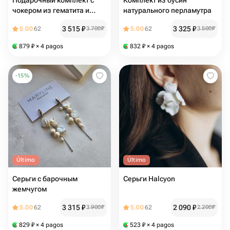
Подарочный комплект с
Комплект из бусин
чокером из гематита и
натурального перламутра
серьгами
3 515
₽
3 325
₽
5.00
62
3 700
₽
5.00
62
3 500
₽
879
₽
× 4 pagos
832
₽
× 4 pagos
-
15
%
Último
Último
Серьги с барочным
Серьги Halcyon
жемчугом
3 315
₽
2 090
₽
5.00
62
3 900
₽
5.00
62
2 200
₽
829
₽
× 4 pagos
523
₽
× 4 pagos