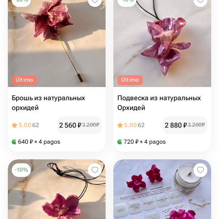
Último
Último
Брошь из натуральных
Подвеска из натуральных
орхидей
Орхидей
2 560
₽
2 880
₽
5.00
62
3 200
₽
5.00
62
3 200
₽
640
₽
× 4 pagos
720
₽
× 4 pagos
-
10
%