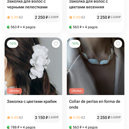
Заколка для волос с
Заколка для волос с
черными лепестками
цветами весенняя
2 250
₽
2 250
₽
5.00
62
2 500
₽
5.00
62
2 500
₽
563
₽
× 4 pagos
563
₽
× 4 pagos
-
10
%
-
10
%
Último
Último
Заколка с цветами крабик
Collar de perlas en forma de
onda
3 150
₽
2 250
₽
5.00
62
3 500
₽
5.00
62
2 500
₽
788
₽
× 4 pagos
563
₽
× 4 pagos