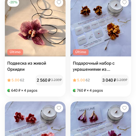
-
20
%
Último
Último
Подвеска из живой
Подарочный набор с
Орхидеи
украшениями из
полимерной глины
2 560
₽
3 040
₽
5.00
62
3 200
₽
5.00
62
3 200
₽
640
₽
× 4 pagos
760
₽
× 4 pagos