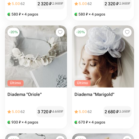
2 320
₽
2 320
₽
5.00
62
2 900
₽
5.00
62
2 900
₽
580
₽
× 4 pagos
580
₽
× 4 pagos
-
20
%
-
20
%
Último
Último
Diadema "Oriole"
Diadema "Marigold"
3 720
₽
2 680
₽
5.00
62
4 650
₽
5.00
62
3 350
₽
930
₽
× 4 pagos
670
₽
× 4 pagos