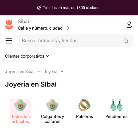
Tiendas en más de 1300 ciudades
Sibai
Calle y número, ciudad
Buscar artículos y tiendas
Clientes corporativos
Joyería en Sibai
Joyería
Joyería en Sibai
Todos los
Colgantes y
Pulseras
Pend​ientes
artículos
collares