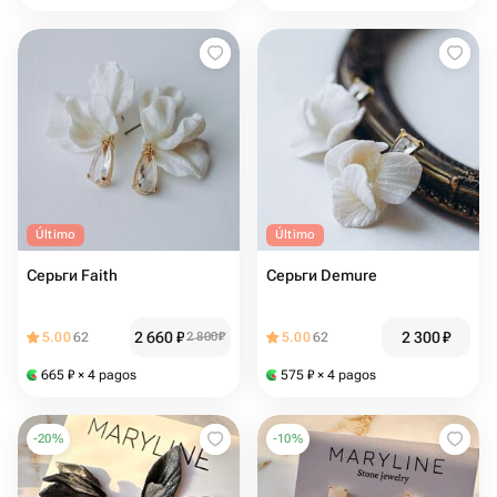
Último
Último
Серьги Faith
Серьги Demure
2 660
₽
2 300
₽
5.00
62
2 800
₽
5.00
62
665
₽
× 4 pagos
575
₽
× 4 pagos
-
20
%
-
10
%