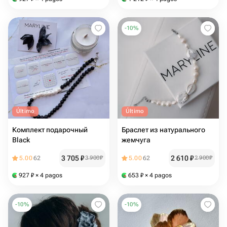
-
10
%
Último
Último
Комплект подарочный
Браслет из натурального
Black
жемчуга
3 705
₽
2 610
₽
5.00
62
3 900
₽
5.00
62
2 900
₽
927
₽
× 4 pagos
653
₽
× 4 pagos
-
10
%
-
10
%