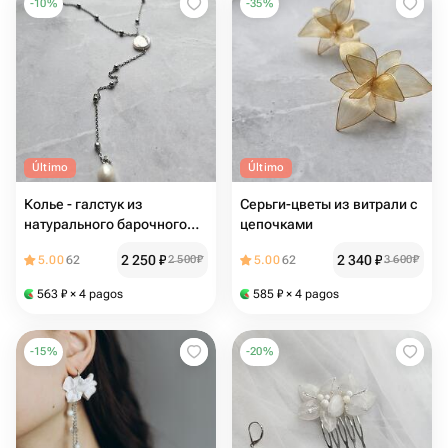
-
10
%
-
35
%
Último
Último
Колье - галстук из
Серьги-цветы из витрали с
натурального барочного
цепочками
жемчуга
2 250
₽
2 340
₽
5.00
62
2 500
₽
5.00
62
3 600
₽
563
₽
× 4 pagos
585
₽
× 4 pagos
-
15
%
-
20
%