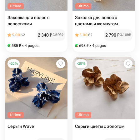
Último
Último
Заколка для волос с
Заколка для волос с
лепестками
цветами и жемчугом
2 340
₽
2 790
₽
5.00
62
2 600
₽
5.00
62
3 100
₽
585
₽
× 4 pagos
698
₽
× 4 pagos
-
20
%
-
20
%
Último
Último
Серьги Wave
Серьги цветы с золотом