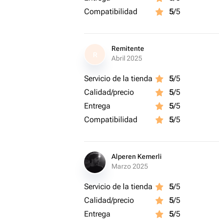
Compatibilidad
5
/5
Пишите, и я помогу подобрать подх
по любому вопросу 🌺
Remitente
R
Буду рада помочь вам, дизайнер Ма
Abril 2025
Servicio de la tienda
5
/5
Calidad/precio
5
/5
Entrega
5
/5
Compatibilidad
5
/5
Alperen Kemerli
Marzo 2025
Servicio de la tienda
5
/5
Calidad/precio
5
/5
Entrega
5
/5