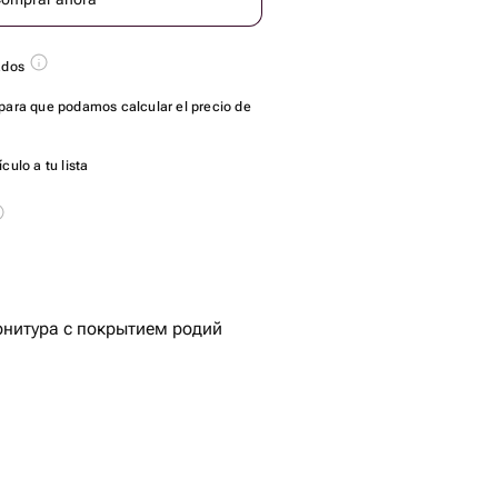
ados
para que podamos calcular el precio de
culo a tu lista
рнитура с покрытием родий