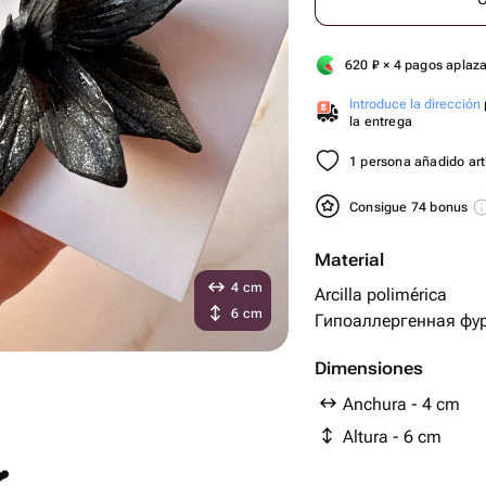
620
₽
× 4 pagos aplaz
Introduce la dirección
la entrega
1 persona añadido artí
Consigue 74 bonus
Material
4 cm
Arcilla polimérica
6 cm
Гипоаллергенная фу
Dimensiones
Anchura - 4 cm
Altura - 6 cm
❤️