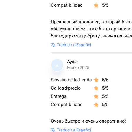
Compatibilidad
5
/5
Прекрасный продавец, который был 
обслуживанием – всё было организо
благодарю за доброту, внимательно
Traducir a Español
Aydar
A
Marzo 2025
Servicio de la tienda
5
/5
Calidad/precio
5
/5
Entrega
5
/5
Compatibilidad
5
/5
Очень быстро и очень оперативно)
Traducir a Español