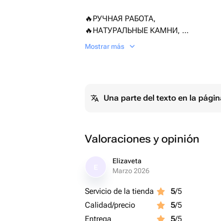
🔥РУЧНАЯ РАБОТА,
🔥НАТУРАЛЬНЫЕ КАМНИ,
🔥НЕТЕМНЕЮЩАЯ ГИПОАЛЛЕРГЕНН
Mostrar más
🔥ИНДИВИДУАЛЬНЫЙ ДИЗАЙН
Серьги выполнены из:
- цветов из полимерной глины;
Una parte del texto en la pág
- гипоалергенной нетемнеющей фурн
Все упаковано в подарочную коробо
Valoraciones y opinión
🌺Все украшения имеют оригинальну
Elizaveta
E
Marzo 2026
выполнены из качественных материа
Servicio de la tienda
5
/5
Calidad/precio
5
/5
На все украшения предоставляется 
Entrega
5
/5