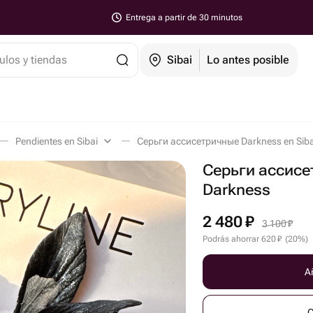
Entrega a partir de 30 minutos
ulos y tiendas
Sibai
Lo antes posible
Pendientes en Sibai
Серьги ассисетричные Darkness en Siba
Серьги ассис
Darkness
2 480
₽
3 100
₽
Podrás ahorrar
620
₽
(
20
%
)
Añ
C