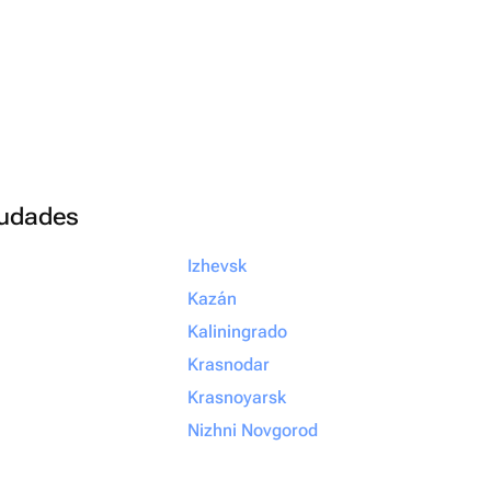
ciudades
Izhevsk
Kazán
Kaliningrado
Krasnodar
Krasnoyarsk
Nizhni Novgorod