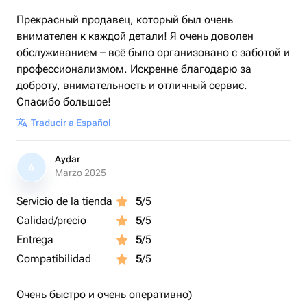
Прекрасный продавец, который был очень
внимателен к каждой детали! Я очень доволен
обслуживанием – всё было организовано с заботой и
профессионализмом. Искренне благодарю за
доброту, внимательность и отличный сервис.
Спасибо большое!
Traducir a Español
Aydar
A
Marzo 2025
Servicio de la tienda
5
/5
Calidad/precio
5
/5
Entrega
5
/5
Compatibilidad
5
/5
Очень быстро и очень оперативно)