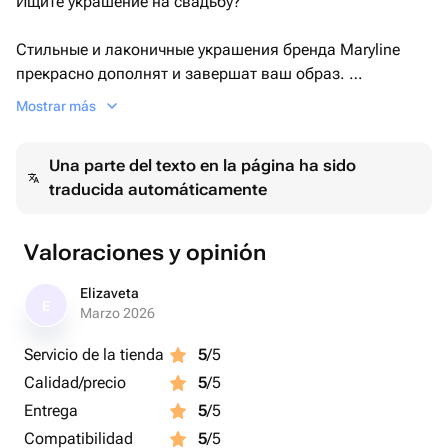
Ищите украшение на свадьбу?
Стильные и лаконичные украшения бренда Maryline
прекрасно дополнят и завершат ваш образ.
Mostrar más
Дизайнерская диадема "Oriole" выполнена в
единственном экземляре без повтора. В этом
Una parte del texto en la página ha sido
украшении вы будете чувствовать себя неповторимой.
traducida automáticamente
Все украшения имеют уникальную форму, стиль,
дизайн, выполнены из качественных материалов,
Valoraciones y opinión
полностью ручная работа.
Elizaveta
E
На украшения предоставляется гарантия.
Marzo 2026
Servicio de la tienda
5
/5
Буду рада вам помочь, дизайнер Мария.
Calidad/precio
5
/5
Entrega
5
/5
Compatibilidad
5
/5