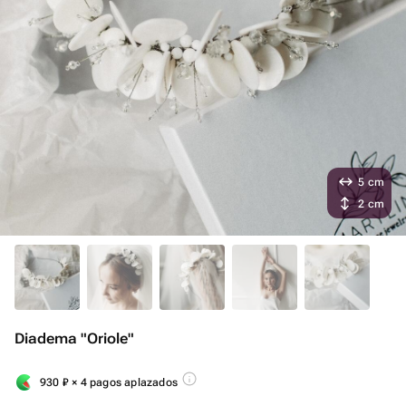
5 cm
2 cm
Diadema "Oriole"
930
₽
× 4 pagos aplazados