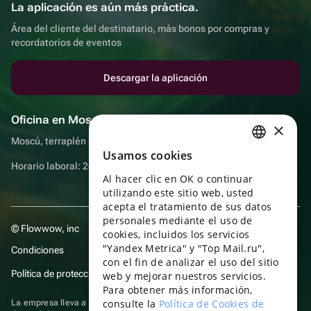
La aplicación es aún más práctica.
Área del cliente del destinatario, más bonos por compras y
recordatorios de eventos
Descargar la aplicación
Oficina en Moscú
×
Moscú, terraplén Sadovnicheskaya, 9, sala 2/3
Usamos cookies
RUSSIAN
Horario laboral: 24 horas
Al hacer clic en OK o continuar
ENGLISH
utilizando este sitio web, usted
UKRAINIAN
acepta el tratamiento de sus datos
personales mediante el uso de
© Flowwow, inc
PORTUGUESE
cookies, incluidos los servicios
"Yandex Metrica" y "Top Mail.ru",
Condiciones
SPANISH
con el fin de analizar el uso del sitio
Política de protección y privacidad de datos
web y mejorar nuestros servicios.
HUNGARIAN
Para obtener más información,
ITALIAN
consulte la
Política de Cookies de
La empresa lleva a cabo su actividad en el ámbito de las TI: prestación