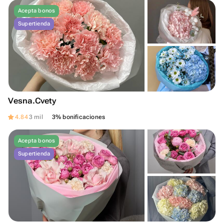
Acepta bonos
Supertienda
Vesna.Cvety
4.84
3 mil
3% bonificaciones
Acepta bonos
Supertienda