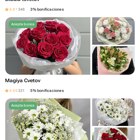
4.81
348
3% bonificaciones
Acepta bonos
Magiya Cvetov
4.88
331
5% bonificaciones
Acepta bonos