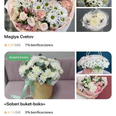
Magiya Cvetov
4.80
688
7% bonificaciones
Acepta bonos
«Soberi buket-boks»
4.74
268
3% bonificaciones