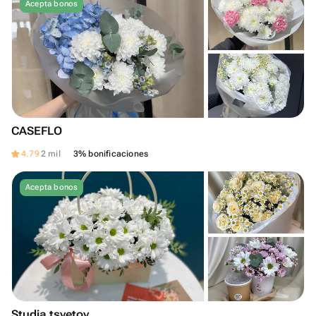
Acepta bonos
CASEFLO
4.79
2 mil
3% bonificaciones
Acepta bonos
Studia tsvetov