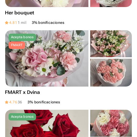
Her bouquet
4.81
1 mil
3% bonificaciones
Acepta bonos
FMART
FMART x Dvina
4.76
36
3% bonificaciones
Acepta bonos